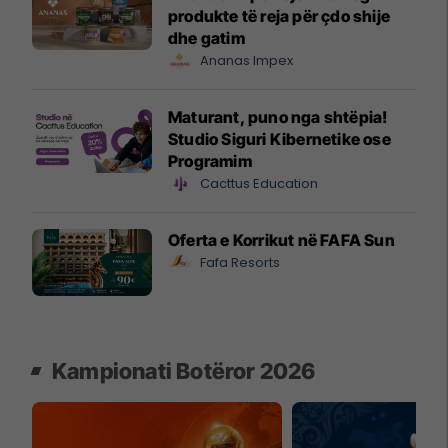
produkte të reja për çdo shije
dhe gatim
Ananas Impex
Maturant, puno nga shtëpia!
Studio Siguri Kibernetike ose
Programim
Cacttus Education
Oferta e Korrikut në FAFA Sun
Fafa Resorts
Kampionati Botëror 2026