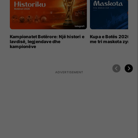
Kampionatet Botërore: Një histori e
Kupa e Botës 2026 për
lavdisë, legjendave dhe
me tri maskota zyrtar
kampionëve