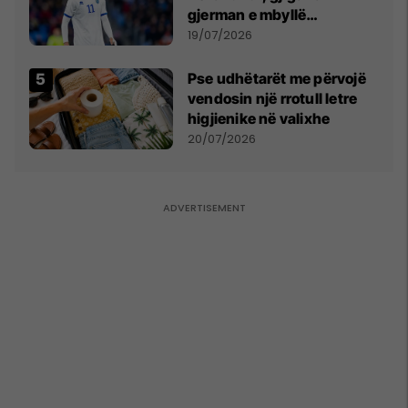
gjerman e mbyllë
marrëveshjen për Fisnik
19/07/2026
Asllanin
Pse udhëtarët me përvojë
vendosin një rrotull letre
higjienike në valixhe
20/07/2026