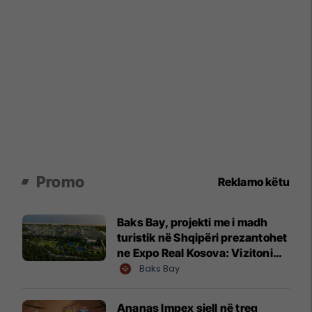
Promo
Reklamo këtu
Baks Bay, projekti me i madh
turistik në Shqipëri prezantohet
ne Expo Real Kosova: Vizitoni
shtandin dhe zbuloni
Baks Bay
mundësitë e investimit
Ananas Impex sjell në treg