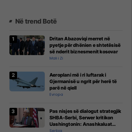
Në trend Botë
Dritan Abazoviqi merret në
pyetje për dhënien e shtetësisë
së nderit biznesmenit kosovar
Mali i Zi
Aeroplani më i ri luftarak i
Gjermanisë u ngrit për herë të
parë në qiell
Evropa
Pas nisjes së dialogut strategjik
SHBA-Serbi, Serwer kritikon
Uashingtonin: Anashkaluat
Banjskën, sulmin ndaj KFOR-it
Serbia