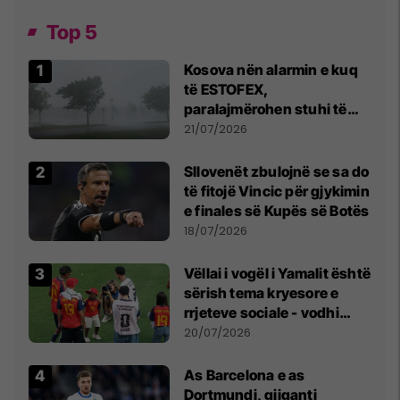
Top 5
Kosova nën alarmin e kuq
të ESTOFEX,
paralajmërohen stuhi të
fuqishme me breshër dhe
21/07/2026
erëra të forta
Sllovenët zbulojnë se sa do
të fitojë Vincic për gjykimin
e finales së Kupës së Botës
18/07/2026
Vëllai i vogël i Yamalit është
sërish tema kryesore e
rrjeteve sociale - vodhi
vëmendjen pas finales së
20/07/2026
Kupës së Botës
As Barcelona e as
Dortmundi, gjiganti