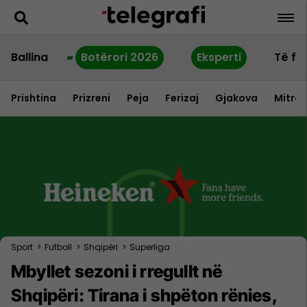
Ballina
Botërori 2026
Eksperti
Të fu
Prishtina
Prizreni
Peja
Ferizaj
Gjakova
Mitrov
Sport
>
Futboll
>
Shqipëri
>
Superliga
Mbyllet sezoni i rregullt në
Shqipëri: Tirana i shpëton rënies,