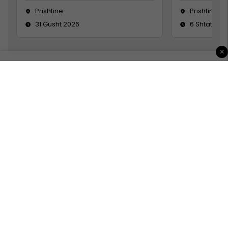
Prishtine
Prishtinë
31 Gusht 2026
6 Shtator 2
×