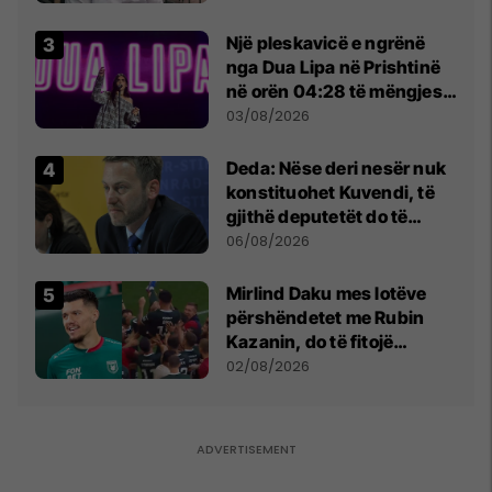
Beograd
Një pleskavicë e ngrënë
nga Dua Lipa në Prishtinë
në orën 04:28 të mëngjesit
- dhe bota digjitale serbe
03/08/2026
shpall gjendjen e luftës
Deda: Nëse deri nesër nuk
konstituohet Kuvendi, të
gjithë deputetët do të
bëjnë shkelje të rëndë
06/08/2026
kushtetuese
Mirlind Daku mes lotëve
përshëndetet me Rubin
Kazanin, do të fitojë
miliona te Spartak Moska
02/08/2026