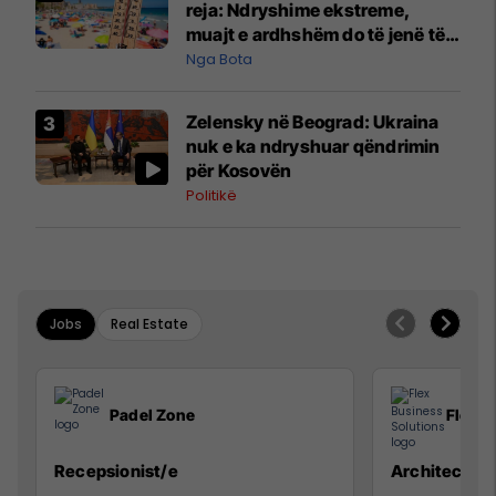
reja: Ndryshime ekstreme,
muajt e ardhshëm do të jenë të
pazakontë
Nga Bota
Zelensky në Beograd: Ukraina
nuk e ka ndryshuar qëndrimin
për Kosovën
Politikë
Jobs
Real Estate
Padel Zone
Flex B
Recepsionist/e
Architect