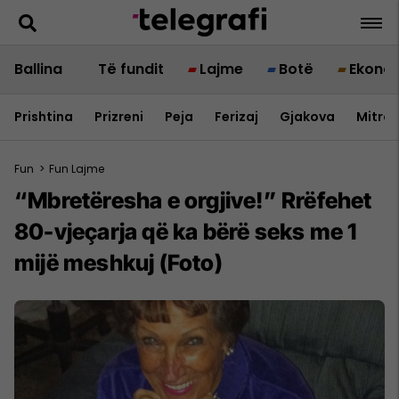
Ballina
Të fundit
Lajme
Botë
Ekono
Prishtina
Prizreni
Peja
Ferizaj
Gjakova
Mitrov
Fun
>
Fun Lajme
“Mbretëresha e orgjive!” Rrëfehet
80-vjeçarja që ka bërë seks me 1
mijë meshkuj (Foto)