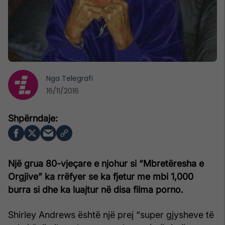
Nga
Telegrafi
16/11/2016
Një grua 80-vjeçare e njohur si “Mbretëresha e
Orgjive” ka rrëfyer se ka fjetur me mbi 1,000
burra si dhe ka luajtur në disa filma porno.
Shirley Andrews është një prej “super gjysheve të