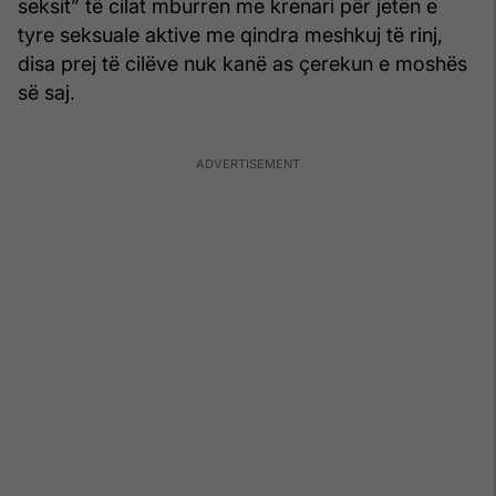
seksit” të cilat mburren me krenari për jetën e
tyre seksuale aktive me qindra meshkuj të rinj,
disa prej të cilëve nuk kanë as çerekun e moshës
së saj.