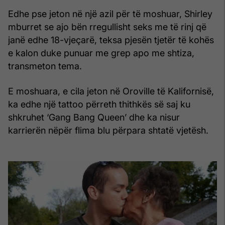
Edhe pse jeton në një azil për të moshuar, Shirley
mburret se ajo bën rregullisht seks me të rinj që
janë edhe 18-vjeçarë, teksa pjesën tjetër të kohës
e kalon duke punuar me grep apo me shtiza,
transmeton tema.
E moshuara, e cila jeton në Oroville të Kalifornisë,
ka edhe një tattoo përreth thithkës së saj ku
shkruhet ‘Gang Bang Queen’ dhe ka nisur
karrierën nëpër flima blu përpara shtatë vjetësh.