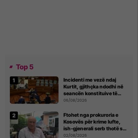
Top 5
Incidenti me vezë ndaj
Kurtit, gjithçka ndodhi në
seancën konstituive të
Kuvendit
06/08/2026
Ftohet nga prokuroria e
Kosovës për krime lufte,
ish-gjenerali serb thotë se
dikush e tradhtoi në
02/08/2026