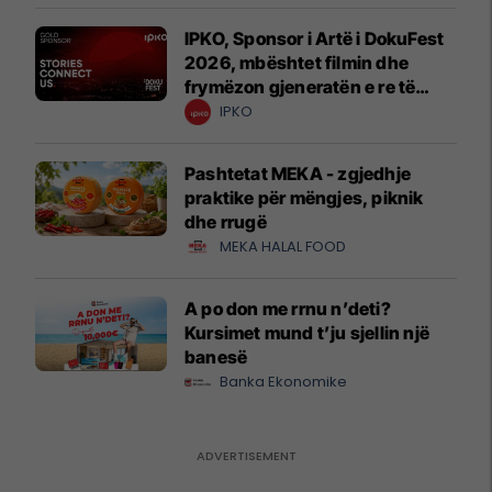
IPKO, Sponsor i Artë i DokuFest
2026, mbështet filmin dhe
frymëzon gjeneratën e re të
krijuesve
IPKO
Pashtetat MEKA - zgjedhje
praktike për mëngjes, piknik
dhe rrugë
MEKA HALAL FOOD
A po don me rrnu n’deti?
Kursimet mund t’ju sjellin një
banesë
Banka Ekonomike