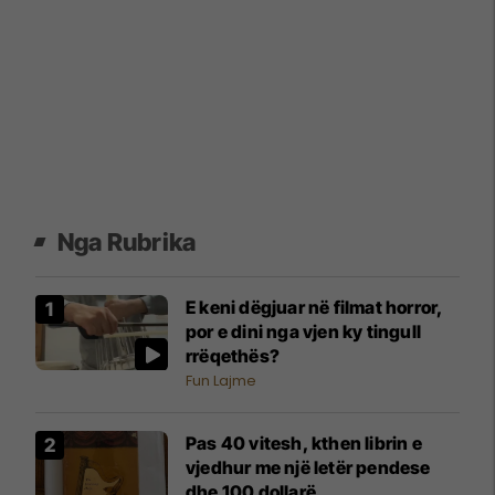
Nga Rubrika
E keni dëgjuar në filmat horror,
por e dini nga vjen ky tingull
rrëqethës?
Fun Lajme
Pas 40 vitesh, kthen librin e
vjedhur me një letër pendese
dhe 100 dollarë