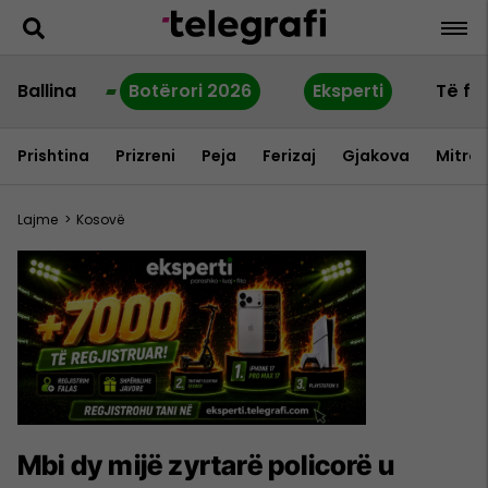
Ballina
Botërori 2026
Eksperti
Të fu
Prishtina
Prizreni
Peja
Ferizaj
Gjakova
Mitrov
Lajme
>
Kosovë
Mbi dy mijë zyrtarë policorë u