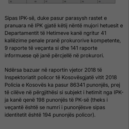
Sipas IPK-së, duke pasur parasysh rastet e
pranuara në IPK gjatë këtij nëntë mujori hetuesit e
Departamentit të Hetimeve kanë ngritur 41
kallëzime penale pranë prokurorive kompetente,
9 raporte të veçanta si dhe 141 raporte
informuese që janë përcjellë në prokurori.
Ndërsa bazuar në raportin vjetor 2018 të
Inspektoriatit policor të Kosovësgjatë vitit 2018
Policia e Kosovës ka pasur 86341 punonjës, prej
të cilëve në përgjithësi si subjekt i hetimit nga IPK-
ja kanë qenë 198 punonjës të PK-së (theks i
veçantë është se numri i punonjësve sipas
identitetit është 194 punonjës policor).