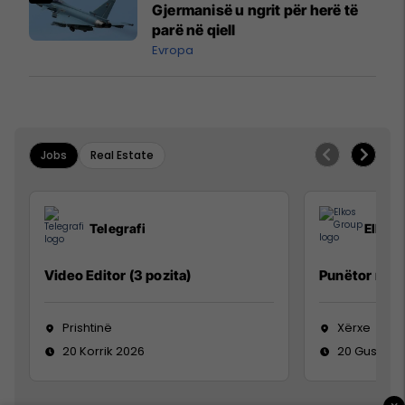
Gjermanisë u ngrit për herë të
parë në qiell
Evropa
Jobs
Real Estate
Telegrafi
Elkos
Video Editor (3 pozita)
Punëtor në 
Prishtinë
Xërxe
20 Korrik 2026
20 Gusht 2