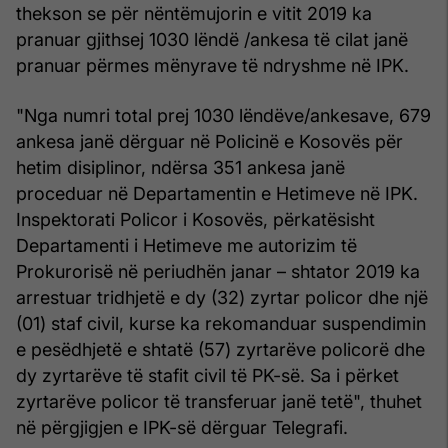
thekson se për nëntëmujorin e vitit 2019 ka
pranuar gjithsej 1030 lëndë /ankesa të cilat janë
pranuar përmes mënyrave të ndryshme në IPK.
"Nga numri total prej 1030 lëndëve/ankesave, 679
ankesa janë dërguar në Policinë e Kosovës për
hetim disiplinor, ndërsa 351 ankesa janë
proceduar në Departamentin e Hetimeve në IPK.
Inspektorati Policor i Kosovës, përkatësisht
Departamenti i Hetimeve me autorizim të
Prokurorisë në periudhën janar – shtator 2019 ka
arrestuar tridhjetë e dy (32) zyrtar policor dhe një
(01) staf civil, kurse ka rekomanduar suspendimin
e pesëdhjetë e shtatë (57) zyrtarëve policorë dhe
dy zyrtarëve të stafit civil të PK-së. Sa i përket
zyrtarëve policor të transferuar janë tetë", thuhet
në përgjigjen e IPK-së dërguar Telegrafi.