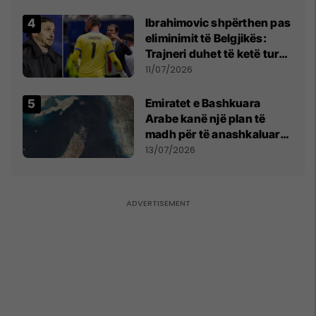
Qytetarëve të Lirë në Serbi
kërkon shkarkimin e
Ibrahimovic shpërthen pas
menjëhershëm të
eliminimit të Belgjikës:
Snezhana Paunoviq
Trajneri duhet të ketë turp,
ai lojtar se meritoi të luante
11/07/2026
Emiratet e Bashkuara
Arabe kanë një plan të
madh për të anashkaluar
Ngushticën e Hormuzit
13/07/2026