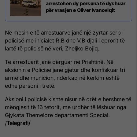
arrestohen dy persona të dyshuar
për vrasjen e Oliver Ivanoviqit
Në mesin e të arrestuarve janë një zyrtar serb i
policisë me inicialet R.B dhe V.B djali i eprorit të
lartë të policisë në veri, Zheljko Bojiq.
Të arrestuarit janë dërguar në Prishtinë. Në
aksionin e Policisë janë gjetur dhe konfiskuar tri
armë dhe municion, ndërkaq në kërkim është
edhe personi i tretë.
Aksioni i policisë kishte nisur në orët e hershme të
mëngjesit të 16 tetorit, me urdhër të lëshuar nga
Gjykata Themelore departamenti Special.
/
Telegrafi/