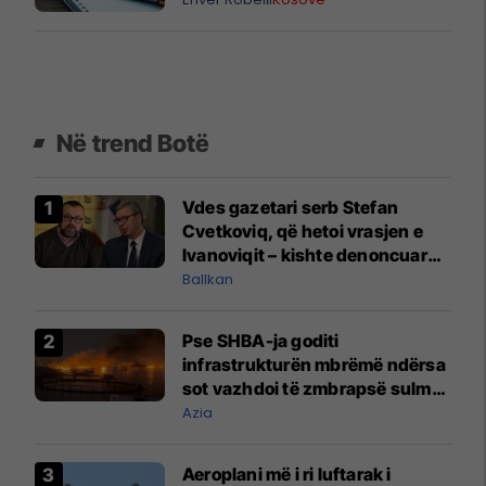
Në trend Botë
Vdes gazetari serb Stefan
Cvetkoviq, që hetoi vrasjen e
Ivanoviqit – kishte denoncuar
kërcënime ndaj vëllezërve
Ballkan
Vuçiq
Pse SHBA-ja goditi
infrastrukturën mbrëmë ndërsa
sot vazhdoi të zmbrapsë sulmet
iraniane
Azia
Aeroplani më i ri luftarak i