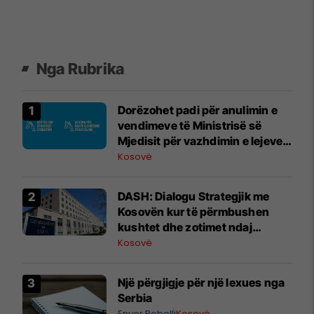
Nga Rubrika
Dorëzohet padi për anulimin e
vendimeve të Ministrisë së
Mjedisit për vazhdimin e lejeve
mjedisore për hidrocentralet në
Kosovë
Deçan
DASH: Dialogu Strategjik me
Kosovën kur të përmbushen
kushtet dhe zotimet ndaj
serbëve
Kosovë
Një përgjigje për një lexues nga
Serbia
Enver Robelli
Kosovë