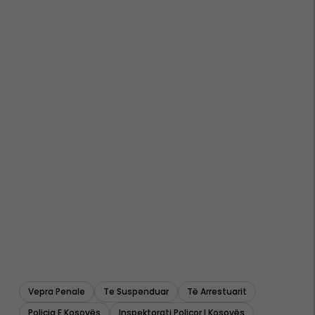
Vepra Penale
Te Suspenduar
Të Arrestuarit
Policia E Kosovës
Inspektorati Policor I Kosovës