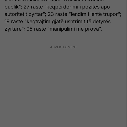
publik”; 27 raste “keqpërdorimi i pozitës apo
autoritetit zyrtar”; 23 raste “lëndim i lehtë trupor”;
19 raste “keqtrajtim gjatë ushtrimit të detyrës
zyrtare”; 05 raste “manipulimi me prova”.