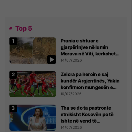
Top 5
Prania e shtuar e
gjarpërinjve në lumin
Morava në Viti, kërkohet
kujdes nga qytetarët
14/07/2026
Zvicra pa heroin e saj
kundër Argjentinës, Yakin
konfirmon mungesën e
madhe
10/07/2026
Tha se do ta pastronte
etnikisht Kosovën po të
ishte në vend të
Millosheviqit, Lëvizja e
14/07/2026