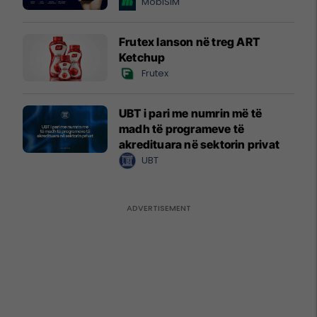
MobiSIM
Frutex lanson në treg ART
Ketchup
Frutex
UBT i pari me numrin më të
madh të programeve të
akredituara në sektorin privat
UBT