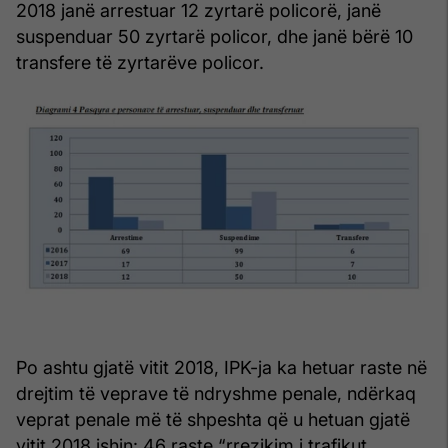
2018 janë arrestuar 12 zyrtarë policorë, janë
suspenduar 50 zyrtarë policor, dhe janë bërë 10
transfere të zyrtarëve policor.
Po ashtu gjatë vitit 2018, IPK-ja ka hetuar raste në
drejtim të veprave të ndryshme penale, ndërkaq
veprat penale më të shpeshta që u hetuan gjatë
vitit 2018 ishin: 46 raste “rrezikim i trafikut