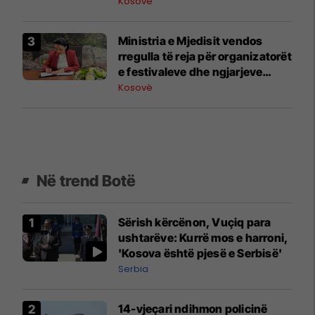
Kosovë
Ministria e Mjedisit vendos
rregulla të reja për organizatorët
e festivaleve dhe ngjarjeve
publike
Kosovë
Në trend Botë
Sërish kërcënon, Vuçiq para
ushtarëve: Kurrë mos e harroni,
'Kosova është pjesë e Serbisë'
Serbia
14-vjeçari ndihmon policinë