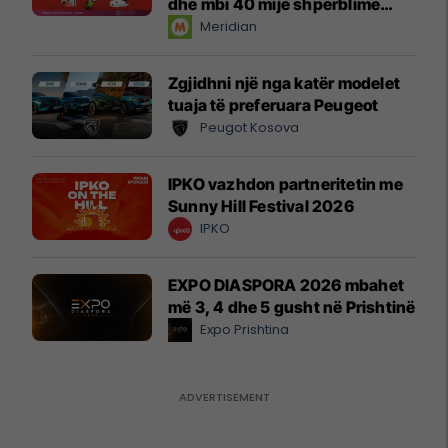
dhe mbi 40 mijë shpërblime
instant!
Meridian
Zgjidhni një nga katër modelet
tuaja të preferuara Peugeot
Peugot Kosova
IPKO vazhdon partneritetin me
Sunny Hill Festival 2026
IPKO
EXPO DIASPORA 2026 mbahet
më 3, 4 dhe 5 gusht në Prishtinë
Expo Prishtina