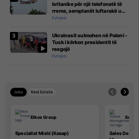
britanike për një telefonatë të
rreme, aeroplanët luftarakë u
ngritën në ajër për të
Evropa
interceptuar fluturaken e Qatar
Airways që po shkonte drejt
Ukrainasit sulmohen në Poloni -
Mançesterit
Tusk i kërkon presidentit të
reagojë
Evropa
Jobs
Real Estate
Elkos Group
Solac
Specialist Mishi (Kasap)
Sales Devel