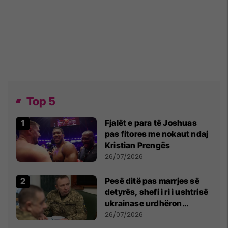
Top 5
Fjalët e para të Joshuas
pas fitores me nokaut ndaj
Kristian Prengës
26/07/2026
Pesë ditë pas marrjes së
detyrës, shefi i ri i ushtrisë
ukrainase urdhëron
kontroll të madh
26/07/2026