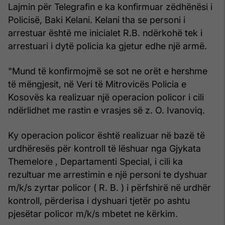
Lajmin për Telegrafin e ka konfirmuar zëdhënësi i
Policisë, Baki Kelani. Kelani tha se personi i
arrestuar është me inicialet R.B. ndërkohë tek i
arrestuari i dytë policia ka gjetur edhe një armë.
"Mund të konfirmojmë se sot ne orët e hershme
të mëngjesit, në Veri të Mitrovicës Policia e
Kosovës ka realizuar një operacion policor i cili
ndërlidhet me rastin e vrasjes së z. O. Ivanoviq.
Ky operacion policor është realizuar në bazë të
urdhëresës për kontroll të lëshuar nga Gjykata
Themelore , Departamenti Special, i cili ka
rezultuar me arrestimin e një personi te dyshuar
m/k/s zyrtar policor ( R. B. ) i përfshirë në urdhër
kontroll, përderisa i dyshuari tjetër po ashtu
pjesëtar policor m/k/s mbetet ne kërkim.