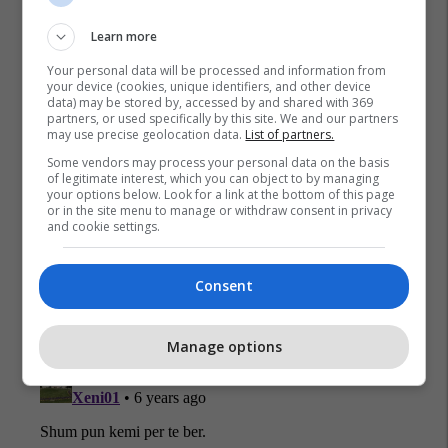
Learn more
Your personal data will be processed and information from
your device (cookies, unique identifiers, and other device
Policia E Kosovës
Aksion
Oliver Ivanoviq
data) may be stored by, accessed by and shared with 369
partners, or used specifically by this site. We and our partners
Veriu I Mitrovices
may use precise geolocation data.
List of partners.
Some vendors may process your personal data on the basis
of legitimate interest, which you can object to by managing
your options below. Look for a link at the bottom of this page
or in the site menu to manage or withdraw consent in privacy
and cookie settings.
Consent
Manage options