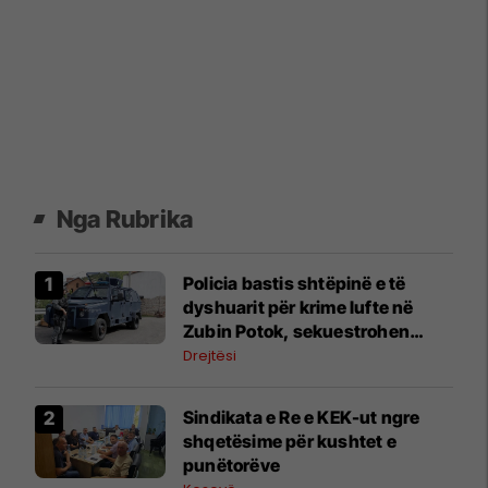
Nga Rubrika
Policia bastis shtëpinë e të
dyshuarit për krime lufte në
Zubin Potok, sekuestrohen
prova
Drejtësi
Sindikata e Re e KEK-ut ngre
shqetësime për kushtet e
punëtorëve