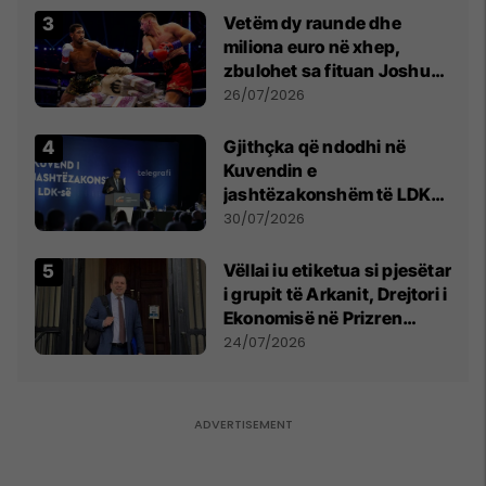
Vetëm dy raunde dhe
miliona euro në xhep,
zbulohet sa fituan Joshua
e Prenga
26/07/2026
Gjithçka që ndodhi në
Kuvendin e
jashtëzakonshëm të LDK-
së
30/07/2026
Vëllai iu etiketua si pjesëtar
i grupit të Arkanit, Drejtori i
Ekonomisë në Prizren
mohon pretendimet
24/07/2026