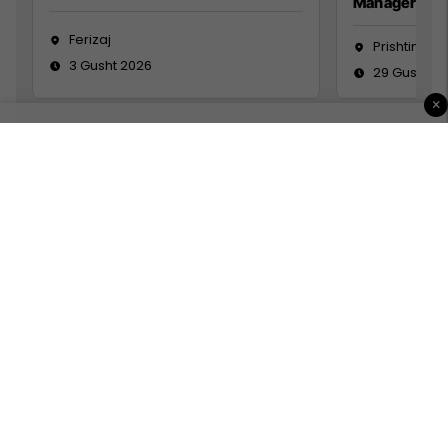
Manager
Ferizaj
Prishtinë
3 Gusht 2026
29 Gusht 2
×