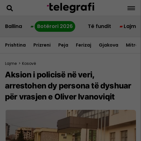
Ballina
Botërori 2026
Të fundit
Lajme
Prishtina
Prizreni
Peja
Ferizaj
Gjakova
Mitrov
Lajme
>
Kosovë
Aksion i policisë në veri,
arrestohen dy persona të dyshuar
për vrasjen e Oliver Ivanoviqit