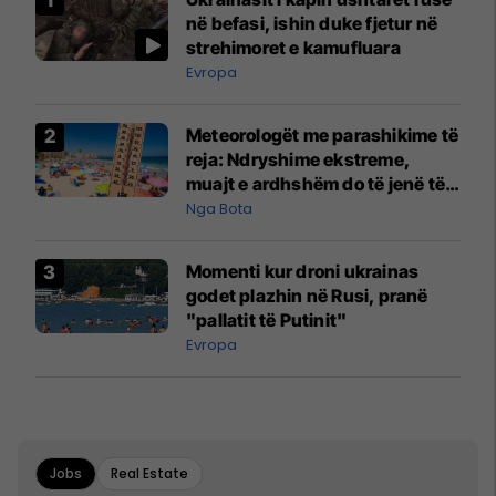
në befasi, ishin duke fjetur në
strehimoret e kamufluara
Evropa
Meteorologët me parashikime të
reja: Ndryshime ekstreme,
muajt e ardhshëm do të jenë të
pazakontë
Nga Bota
Momenti kur droni ukrainas
godet plazhin në Rusi, pranë
"pallatit të Putinit"
Evropa
Jobs
Real Estate