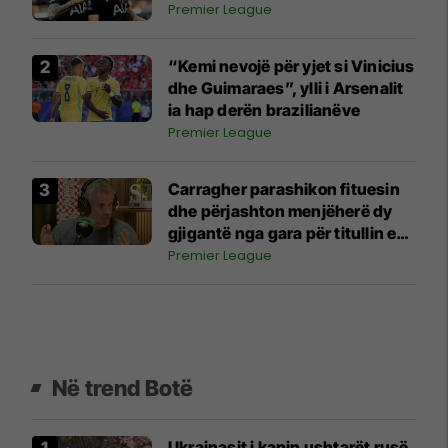
Premier League
“Kemi nevojë për yjet si Vinicius
dhe Guimaraes”, ylli i Arsenalit
ia hap derën brazilianëve
Premier League
Carragher parashikon fituesin
dhe përjashton menjëherë dy
gjigantë nga gara për titullin e
Ligës Premier
Premier League
Në trend Botë
Ukrainasit i kapin ushtarët rusë