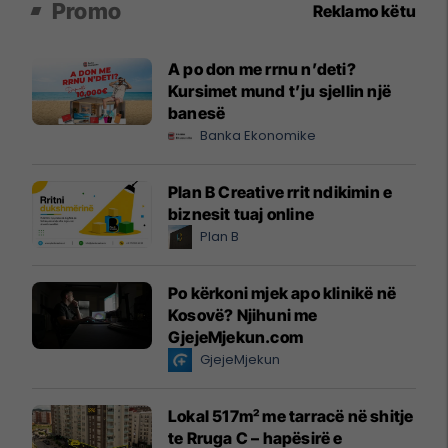
Promo
Reklamo këtu
A po don me rrnu n’deti?
Kursimet mund t’ju sjellin një
banesë
Banka Ekonomike
Plan B Creative rrit ndikimin e
biznesit tuaj online
Plan B
Po kërkoni mjek apo klinikë në
Kosovë? Njihuni me
GjejeMjekun.com
GjejeMjekun
Lokal 517m² me tarracë në shitje
te Rruga C – hapësirë e