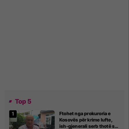
Top 5
Ftohet nga prokuroria e
Kosovës për krime lufte,
ish-gjenerali serb thotë se