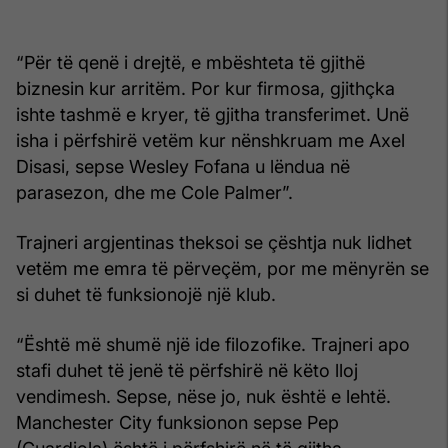
“Për të qenë i drejtë, e mbështeta të gjithë
biznesin kur arritëm. Por kur firmosa, gjithçka
ishte tashmë e kryer, të gjitha transferimet. Unë
isha i përfshirë vetëm kur nënshkruam me Axel
Disasi, sepse Wesley Fofana u lëndua në
parasezon, dhe me Cole Palmer”.
Trajneri argjentinas theksoi se çështja nuk lidhet
vetëm me emra të përveçëm, por me mënyrën se
si duhet të funksionojë një klub.
“Është më shumë një ide filozofike. Trajneri apo
stafi duhet të jenë të përfshirë në këto lloj
vendimesh. Sepse, nëse jo, nuk është e lehtë.
Manchester City funksionon sepse Pep