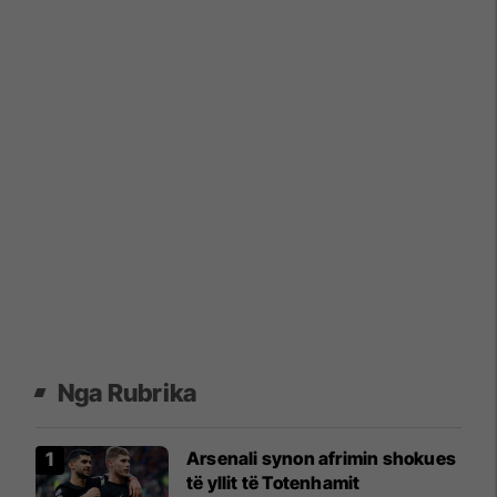
Nga Rubrika
Arsenali synon afrimin shokues
të yllit të Totenhamit