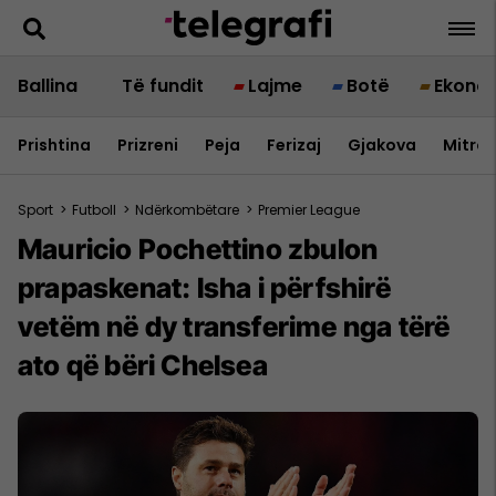
Ballina
Të fundit
Lajme
Botë
Ekono
Prishtina
Prizreni
Peja
Ferizaj
Gjakova
Mitrov
Sport
>
Futboll
>
Ndërkombëtare
>
Premier League
Mauricio Pochettino zbulon
prapaskenat: Isha i përfshirë
vetëm në dy transferime nga tërë
ato që bëri Chelsea