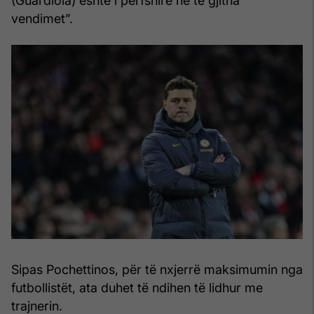
(Guardiola) është i përfshirë në të gjitha
vendimet”.
Sipas Pochettinos, për të nxjerrë maksimumin nga
futbollistët, ata duhet të ndihen të lidhur me
trajnerin.