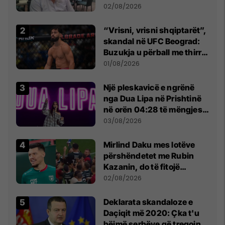
dikush e tradhtoi në
02/08/2026
Beograd
“Vrisni, vrisni shqiptarët”,
skandal në UFC Beograd:
Buzukja u përball me thirrje
anti-shqiptare nga
01/08/2026
tribunat
Një pleskavicë e ngrënë
nga Dua Lipa në Prishtinë
në orën 04:28 të mëngjesit
- dhe bota digjitale serbe
03/08/2026
shpall gjendjen e luftës
Mirlind Daku mes lotëve
përshëndetet me Rubin
Kazanin, do të fitojë
miliona te Spartak Moska
02/08/2026
​Deklarata skandaloze e
Daçiqit më 2020: Çka t'u
bëjmë serbëve që tregojnë