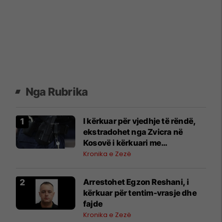
Nga Rubrika
I kërkuar për vjedhje të rëndë,
ekstradohet nga Zvicra në
Kosovë i kërkuari me
letërreshtim ndërkombëtar
Kronika e Zezë
Arrestohet Egzon Reshani, i
kërkuar për tentim-vrasje dhe
fajde
Kronika e Zezë