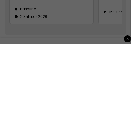
Prishtinë
15 Gusht 20
2 Shtator 2026
×