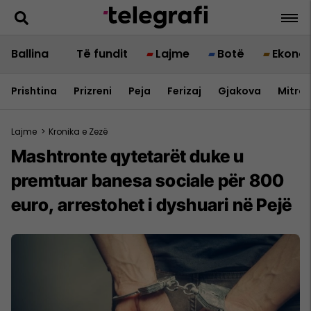
Ballina
Të fundit
Lajme
Botë
Ekono
Prishtina
Prizreni
Peja
Ferizaj
Gjakova
Mitrov
Lajme
>
Kronika e Zezë
Mashtronte qytetarët duke u
premtuar banesa sociale për 800
euro, arrestohet i dyshuari në Pejë