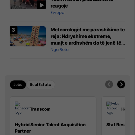
reagojë
Evropa
Meteorologët me parashikime të
reja: Ndryshime ekstreme,
muajt e ardhshëm do të jenë të
pazakontë
Nga Bota
Jobs
Real Estate
Transcom
Hebs 
Hybrid Senior Talent Acquisition
Staf Restora
Partner