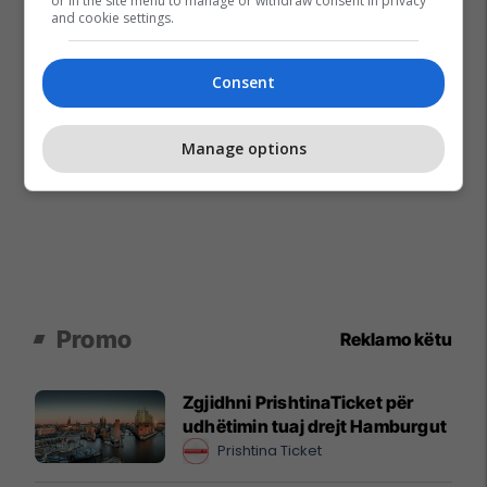
or in the site menu to manage or withdraw consent in privacy
and cookie settings.
Consent
Manage options
Promo
Reklamo këtu
Zgjidhni PrishtinaTicket për
udhëtimin tuaj drejt Hamburgut
Prishtina Ticket