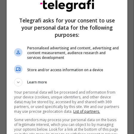
Telegrafi asks for your consent to use
Mashtrim
Policia E Kosovës
Arrestim
Pejë
your personal data for the following
purposes:
Personalised advertising and content, advertising and
content measurement, audience research and
services development
Store and/or access information on a device
Learn more
Your personal data will be processed and information from
your device (cookies, unique identifiers, and other device
data) may be stored by, accessed by and shared with 369
partners, or used specifically by this site. We and our partners
may use precise geolocation data.
List of partners.
Some vendors may process your personal data on the basis
of legitimate interest, which you can object to by managing
your options below. Look for a link at the bottom of this page