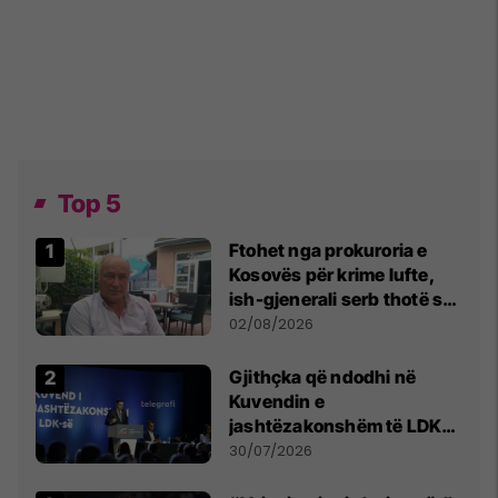
Top 5
Ftohet nga prokuroria e
Kosovës për krime lufte,
ish-gjenerali serb thotë se
dikush e tradhtoi në
02/08/2026
Beograd
Gjithçka që ndodhi në
Kuvendin e
jashtëzakonshëm të LDK-
së
30/07/2026