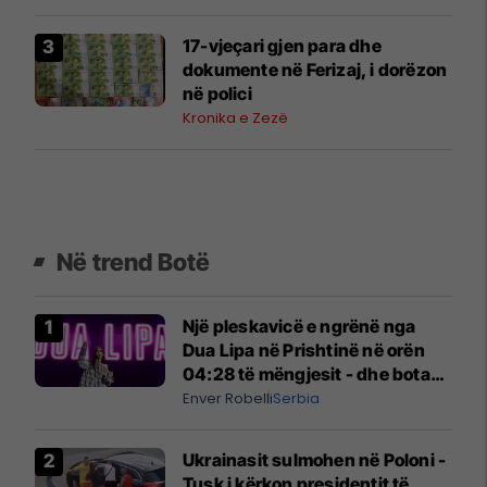
17-vjeçari gjen para dhe
dokumente në Ferizaj, i dorëzon
në polici
Kronika e Zezë
Në trend Botë
Një pleskavicë e ngrënë nga
Dua Lipa në Prishtinë në orën
04:28 të mëngjesit - dhe bota
digjitale serbe shpall gjendjen e
Enver Robelli
Serbia
luftës
Ukrainasit sulmohen në Poloni -
Tusk i kërkon presidentit të