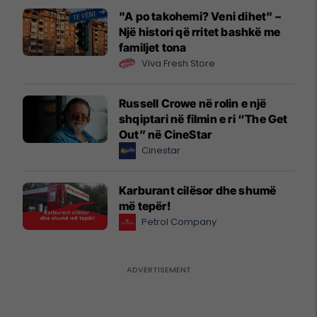
"A po takohemi? Veni dihet" –
Një histori që rritet bashkë me
familjet tona
Viva Fresh Store
Russell Crowe në rolin e një
shqiptari në filmin e ri “The Get
Out” në CineStar
Cinestar
Karburant cilësor dhe shumë
më tepër!
Petrol Company