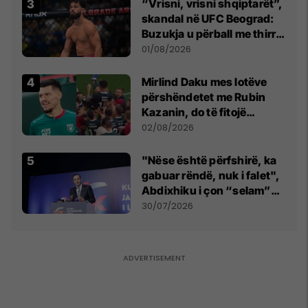
“Vrisni, vrisni shqiptarët”,
skandal në UFC Beograd:
Buzukja u përball me thirrje
anti-shqiptare nga
01/08/2026
tribunat
Mirlind Daku mes lotëve
përshëndetet me Rubin
Kazanin, do të fitojë
miliona te Spartak Moska
02/08/2026
"Nëse është përfshirë, ka
gabuar rëndë, nuk i falet",
Abdixhiku i çon “selam”
Përparim Ramës
30/07/2026