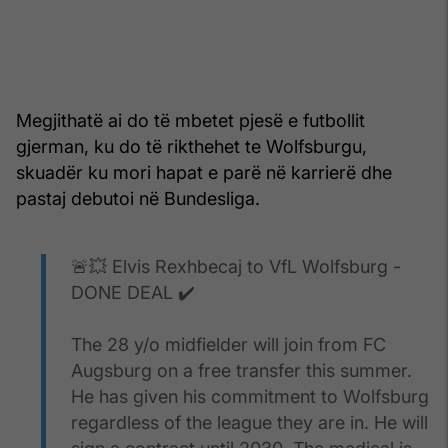
Megjithatë ai do të mbetet pjesë e futbollit
gjerman, ku do të rikthehet te Wolfsburgu,
skuadër ku mori hapat e parë në karrierë dhe
pastaj debutoi në Bundesliga.
🚨💥 Elvis Rexhbecaj to VfL Wolfsburg -
DONE DEAL ✔️
The 28 y/o midfielder will join from FC
Augsburg on a free transfer this summer.
He has given his commitment to Wolfsburg
regardless of the league they are in. He will