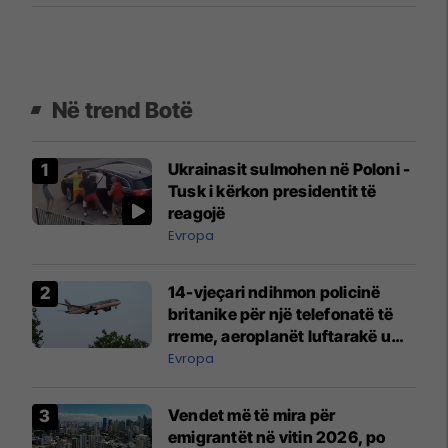
Në trend Botë
Ukrainasit sulmohen në Poloni -
Tusk i kërkon presidentit të
reagojë
Evropa
14-vjeçari ndihmon policinë
britanike për një telefonatë të
rreme, aeroplanët luftarakë u
ngritën në ajër për të
Evropa
interceptuar fluturaken e Qatar
Airways që po shkonte drejt
Vendet më të mira për
Mançesterit
emigrantët në vitin 2026, po