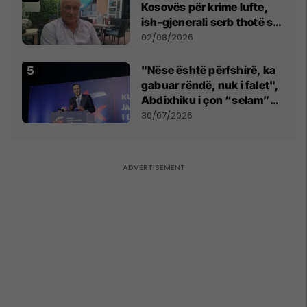
Kosovës për krime lufte,
ish-gjenerali serb thotë se
dikush e tradhtoi në
02/08/2026
Beograd
"Nëse është përfshirë, ka
gabuar rëndë, nuk i falet",
Abdixhiku i çon “selam”
Përparim Ramës
30/07/2026