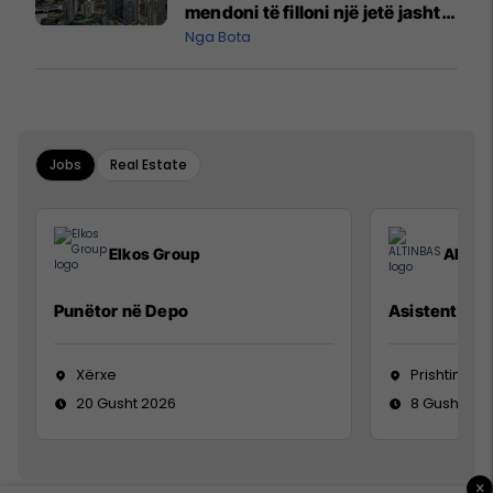
mendoni të filloni një jetë jashtë
vendit?
Nga Bota
Jobs
Real Estate
Elkos Group
ALTIN
Punëtor në Depo
Asistente e S
Xërxe
Prishtinë
20 Gusht 2026
8 Gusht 20
×