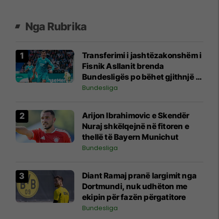
Nga Rubrika
Transferimi i jashtëzakonshëm i
Fisnik Asllanit brenda
Bundesligës po bëhet gjithnjë e
më konkret - detajet e fundit
Bundesliga
Arijon Ibrahimovic e Skendër
Nuraj shkëlqejnë në fitoren e
thellë të Bayern Munichut
Bundesliga
Diant Ramaj pranë largimit nga
Dortmundi, nuk udhëton me
ekipin për fazën përgatitore
Bundesliga