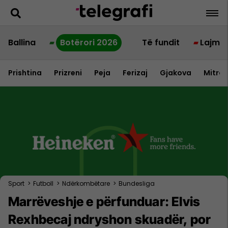
Ballina
Botërori 2026
Të fundit
Lajme
Prishtina
Prizreni
Peja
Ferizaj
Gjakova
Mitrov
Sport
>
Futboll
>
Ndërkombëtare
>
Bundesliga
Marrëveshje e përfunduar: Elvis
Rexhbecaj ndryshon skuadër, por