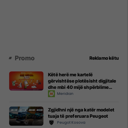
Promo
Reklamo këtu
Këtë herë me kartelë
gërvishtëse plotësisht digjitale
dhe mbi 40 mijë shpërblime
instant!
Meridian
Zgjidhni një nga katër modelet
tuaja të preferuara Peugeot
Peugot Kosova