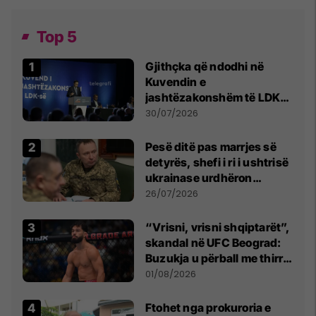
Top 5
Gjithçka që ndodhi në
Kuvendin e
jashtëzakonshëm të LDK-
së
30/07/2026
Pesë ditë pas marrjes së
detyrës, shefi i ri i ushtrisë
ukrainase urdhëron
kontroll të madh
26/07/2026
“Vrisni, vrisni shqiptarët”,
skandal në UFC Beograd:
Buzukja u përball me thirrje
anti-shqiptare nga
01/08/2026
tribunat
Ftohet nga prokuroria e