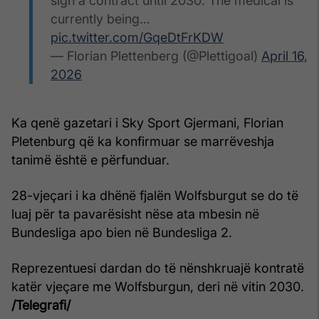
sign a contract until 2030. The medical is
currently being…
pic.twitter.com/GqeDtFrKDW
— Florian Plettenberg (@Plettigoal)
April 16,
2026
Ka qenë gazetari i Sky Sport Gjermani, Florian
Pletenburg që ka konfirmuar se marrëveshja
tanimë është e përfunduar.
28-vjeçari i ka dhënë fjalën Wolfsburgut se do të
luaj për ta pavarësisht nëse ata mbesin në
Bundesliga apo bien në Bundesliga 2.
Reprezentuesi dardan do të nënshkruajë kontratë
katër vjeçare me Wolfsburgun, deri në vitin 2030.
/Telegrafi/