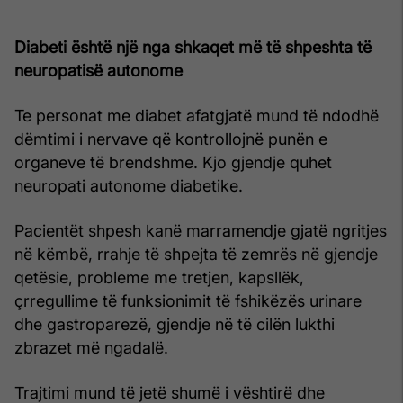
Diabeti është një nga shkaqet më të shpeshta të
neuropatisë autonome
Te personat me diabet afatgjatë mund të ndodhë
dëmtimi i nervave që kontrollojnë punën e
organeve të brendshme. Kjo gjendje quhet
neuropati autonome diabetike.
Pacientët shpesh kanë marramendje gjatë ngritjes
në këmbë, rrahje të shpejta të zemrës në gjendje
qetësie, probleme me tretjen, kapsllëk,
çrregullime të funksionimit të fshikëzës urinare
dhe gastroparezë, gjendje në të cilën lukthi
zbrazet më ngadalë.
Trajtimi mund të jetë shumë i vështirë dhe