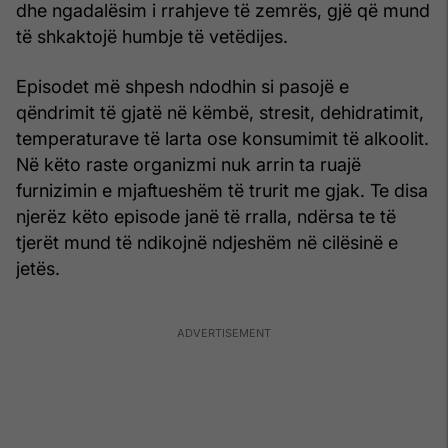
dhe ngadalësim i rrahjeve të zemrës, gjë që mund
të shkaktojë humbje të vetëdijes.
Episodet më shpesh ndodhin si pasojë e
qëndrimit të gjatë në këmbë, stresit, dehidratimit,
temperaturave të larta ose konsumimit të alkoolit.
Në këto raste organizmi nuk arrin ta ruajë
furnizimin e mjaftueshëm të trurit me gjak. Te disa
njerëz këto episode janë të rralla, ndërsa te të
tjerët mund të ndikojnë ndjeshëm në cilësinë e
jetës.