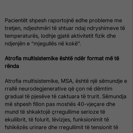
Pacientët shpesh raportojnë edhe probleme me
tretjen, ndjeshmëri të shtuar ndaj ndryshimeve të
temperaturës, lodhje gjatë aktivitetit fizik dhe
ndjenjën e “mjegullës në kokë”.
Atrofia multisistemike është ndër format më të
rënda
Atrofia multisistemike, MSA, është një sëmundje e
rrallë neurodegjenerative që çon në dëmtim
gradual të pjesëve të caktuara të trurit. Sëmundja
më shpesh fillon pas moshës 40-vjeçare dhe
mund të shkaktojë çrregullime serioze të
ekuilibrit, të folurit, lëvizjes, funksionimit të
fshikëzës urinare dhe rregullimit të tensionit të