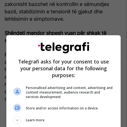
zakonisht bazohet në kontrollin e sëmundjes
bazë, stabilizimin e tensionit të gjakut dhe
lehtësimin e simptomave.
Shëndeti mendor shpesh vuan për shkak të
simptomave kronike
Personat me disautonomi shpesh përballen me
Telegrafi asks for your consent to use
ankth, rraskapitje dhe ndjenjë pasigurie për shkak
your personal data for the following
të simptomave të paparashikueshme. Për këtë
purposes:
arsye, mbështetja psikologjike, teknikat e
relaksimit, meditimi dhe joga mund t’u ndihmojnë
Personalised advertising and content, advertising and
disa pacientëve që ta përballojnë më lehtë
content measurement, audience research and
services development
sëmundjen.
Store and/or access information on a device
Learn more