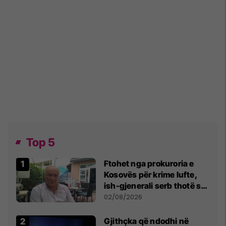
Top 5
Ftohet nga prokuroria e
Kosovës për krime lufte,
ish-gjenerali serb thotë se
dikush e tradhtoi në
02/08/2026
Beograd
Gjithçka që ndodhi në