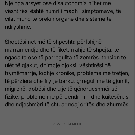
Një nga arsyet pse disautonomia njihet me
vështirësi është numri i madh i simptomave, të
cilat mund të prekin organe dhe sisteme të
ndryshme.
Shqetësimet më të shpeshta përfshijnë
marramendje dhe të fikët, rrahje të shpejta, të
ngadalta ose të parregullta të zemrës, tension të
ulët të gjakut, dhimbje gjoksi, vështirësi në
frymëmarrje, lodhje kronike, probleme me tretjen,
të përziera dhe fryrje barku, çrregullime të gjumit,
migrenë, dobësi dhe ulje të qëndrueshmërisë
fizike, probleme me përqendrimin dhe kujtesën, si
dhe ndjeshmëri të shtuar ndaj dritës dhe zhurmës.