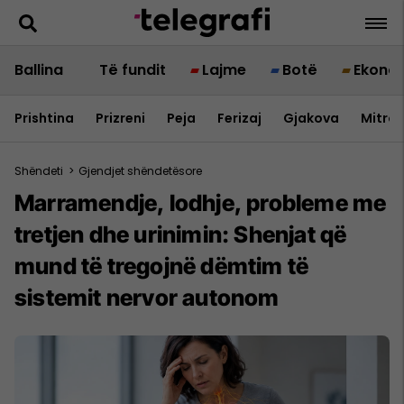
Ballina
Të fundit
Lajme
Botë
Ekono
Prishtina
Prizreni
Peja
Ferizaj
Gjakova
Mitrov
Shëndeti
>
Gjendjet shëndetësore
Marramendje, lodhje, probleme me
tretjen dhe urinimin: Shenjat që
mund të tregojnë dëmtim të
sistemit nervor autonom