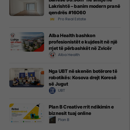
Lakrishtë – banim modern pranë
qendrës #16060
Pro Real Estate
Alba Health bashkon
profesionistët e kujdesit në një
rrjet të përbashkët në Zvicër
Alba Health
Nga UBT në skenën botërore të
robotikës: Kosova drejt Koresë
së Jugut
UBT
Plan B Creative rrit ndikimin e
biznesit tuaj online
Plan B