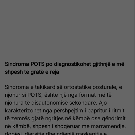
Sindroma POTS po diagnostikohet gjithnjë e më
shpesh te gratë e reja
Sindroma e takikardisë ortostatike posturale, e
njohur si POTS, është një nga format më të
njohura të disautonomisë sekondare. Ajo
karakterizohet nga përshpejtim i papritur i ritmit
të zemrës gjatë ngritjes në këmbë ose qëndrimit
në këmbë, shpesh i shoqëruar me marramendje,
dobësi, djersitje dhe ndjenjë rraskapitjeje.