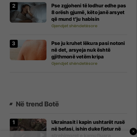
Pse zgjoheni të lodhur edhe pas
8 orësh gjumë, këto janë arsyet
që mund t'ju habisin
Gjendjet shëndetësore
Pse ju kruhet lëkura pasi notoni
në det, arsyeja nuk është
gjithmonë vetëm kripa
Gjendjet shëndetësore
Në trend Botë
Ukrainasit i kapin ushtarët rusë
në befasi, ishin duke fjetur në
×
strehimoret e kamufluara