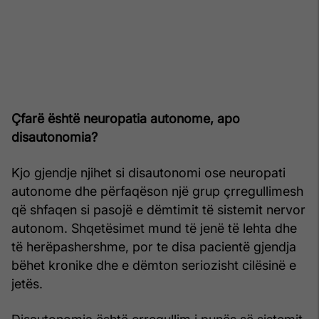
Çfarë është neuropatia autonome, apo
disautonomia?
Kjo gjendje njihet si disautonomi ose neuropati
autonome dhe përfaqëson një grup çrregullimesh
që shfaqen si pasojë e dëmtimit të sistemit nervor
autonom. Shqetësimet mund të jenë të lehta dhe
të herëpashershme, por te disa pacientë gjendja
bëhet kronike dhe e dëmton seriozisht cilësinë e
jetës.