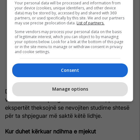
Your personal data will be processed and information from
your device (cookies, unique identifiers, and other device
data) may be stored by, accessed by and shared with 369
partners, or used specifically by this site. We and our partners
may use precise geolocation data.
List of partners.
Some vendors may process your personal data on the basis
of legitimate interest, which you can object to by managing
your options below. Look for a link at the bottom of this page
or in the site menu to manage or withdraw consent in privacy
and cookie settings.
Consent
Manage options
Disa hulumtime po shqyrtojnë edhe lidhjen e
vitaminës D me çrregullimet autonome, por
ekspertët theksojnë se nevojiten studime shtesë
për ta shpjeguar më saktë këtë lidhje.
Kur duhet kërkuar ndihma e mjekut