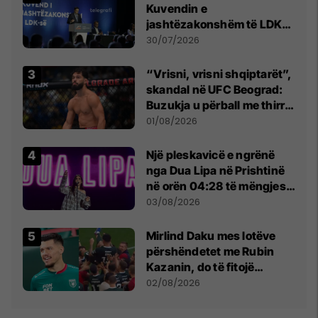
Kuvendin e
jashtëzakonshëm të LDK-
së
30/07/2026
“Vrisni, vrisni shqiptarët”,
skandal në UFC Beograd:
Buzukja u përball me thirrje
anti-shqiptare nga
01/08/2026
tribunat
Një pleskavicë e ngrënë
nga Dua Lipa në Prishtinë
në orën 04:28 të mëngjesit
- dhe bota digjitale serbe
03/08/2026
shpall gjendjen e luftës
Mirlind Daku mes lotëve
përshëndetet me Rubin
Kazanin, do të fitojë
miliona te Spartak Moska
02/08/2026