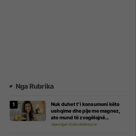
Nga Rubrika
Nuk duhet t’i konsumoni këto
ushqime dhe pije me magnez,
ato mund të zvogëlojnë
përthithjen e tij
Gjendjet shëndetësore