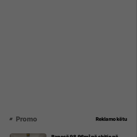
Promo
Reklamo këtu
Banesë 98.96m² në shitje në