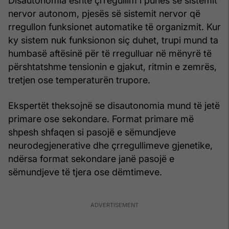
Disautonomia është çrregullim i punës së sistemit
nervor autonom, pjesës së sistemit nervor që
rregullon funksionet automatike të organizmit. Kur
ky sistem nuk funksionon siç duhet, trupi mund ta
humbasë aftësinë për të rregulluar në mënyrë të
përshtatshme tensionin e gjakut, ritmin e zemrës,
tretjen ose temperaturën trupore.
Ekspertët theksojnë se disautonomia mund të jetë
primare ose sekondare. Format primare më
shpesh shfaqen si pasojë e sëmundjeve
neurodegjenerative dhe çrregullimeve gjenetike,
ndërsa format sekondare janë pasojë e
sëmundjeve të tjera ose dëmtimeve.