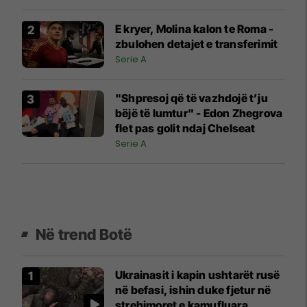
E kryer, Molina kalon te Roma -
zbulohen detajet e transferimit
Serie A
"Shpresoj që të vazhdojë t’ju
bëjë të lumtur" - Edon Zhegrova
flet pas golit ndaj Chelseat
Serie A
Në trend Botë
Ukrainasit i kapin ushtarët rusë
në befasi, ishin duke fjetur në
strehimoret e kamufluara