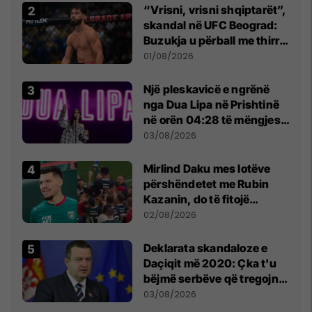
“Vrisni, vrisni shqiptarët”,
skandal në UFC Beograd:
Buzukja u përball me thirrje
anti-shqiptare nga
01/08/2026
tribunat
Një pleskavicë e ngrënë
nga Dua Lipa në Prishtinë
në orën 04:28 të mëngjesit
- dhe bota digjitale serbe
03/08/2026
shpall gjendjen e luftës
Mirlind Daku mes lotëve
përshëndetet me Rubin
Kazanin, do të fitojë
miliona te Spartak Moska
02/08/2026
​Deklarata skandaloze e
Daçiqit më 2020: Çka t'u
bëjmë serbëve që tregojnë
ku janë varrosur shqiptarët
03/08/2026
në Serbi