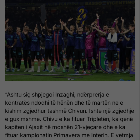
“Ashtu siç shpjegoi Inzaghi, ndërprerja e
kontratës ndodhi të hënën dhe të martën ne e
kishim zgjedhur tashmë Chivun. Ishte një zgjedhje
e guximshme. Chivu e ka fituar Tripletën, ka qenë
kapiten i Ajaxit në moshën 21-vjeçare dhe e ka
fituar kampionatin Primavera me Interin. E vetmja