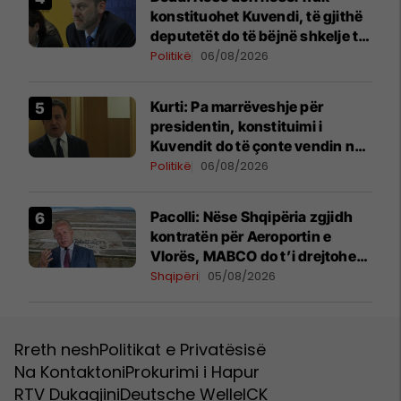
konstituohet Kuvendi, të gjithë
deputetët do të bëjnë shkelje të
rëndë kushtetuese
Politikë
06/08/2026
Kurti: Pa marrëveshje për
presidentin, konstituimi i
Kuvendit do të çonte vendin në
zgjedhje të reja
Politikë
06/08/2026
Pacolli: Nëse Shqipëria zgjidh
kontratën për Aeroportin e
Vlorës, MABCO do t’i drejtohet
arbitrazhit ndërkombëtar
Shqipëri
05/08/2026
Rreth nesh
Politikat e Privatësisë
Na Kontaktoni
Prokurimi i Hapur
RTV Dukagjini
Deutsche Welle
ICK