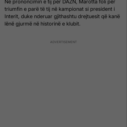
Në prononcimin e tij për DAZN, Marotta foli për
triumfin e parë të tij në kampionat si president i
Interit, duke nderuar gjithashtu drejtuesit që kanë
lënë gjurmë në historinë e klubit.