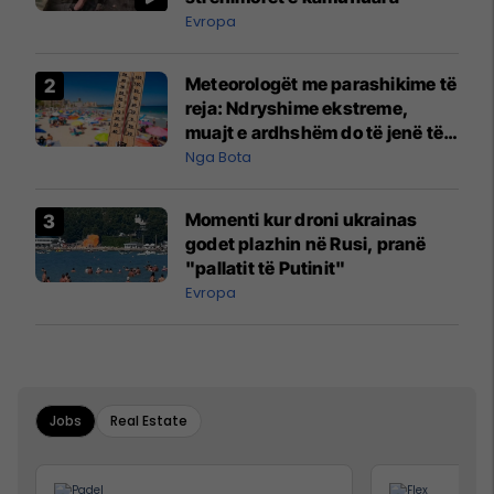
Evropa
Meteorologët me parashikime të
reja: Ndryshime ekstreme,
muajt e ardhshëm do të jenë të
pazakontë
Nga Bota
Momenti kur droni ukrainas
godet plazhin në Rusi, pranë
"pallatit të Putinit"
Evropa
Jobs
Real Estate