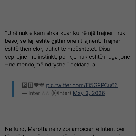
“Unë nuk e kam shkarkuar kurrë një trajner; nuk
besoj se faji është gjithmonë i trajnerit. Trajneri
është themelor, duhet të mbështetet. Disa
veprojnë me instinkt, por kjo nuk është rruga jonë
– ne mendojmë ndryshe,” deklaroi ai.
2️⃣1️⃣🖤💙
pic.twitter.com/Ei5G9PCu66
— Inter ⭐⭐ (@Inter)
May 3, 2026
Në fund, Marotta nënvizoi ambicien e Interit për