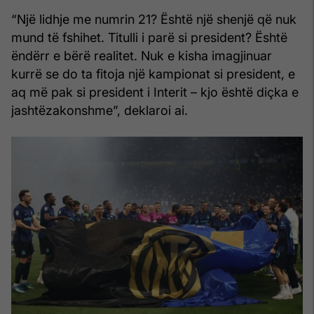
“Një lidhje me numrin 21? Është një shenjë që nuk
mund të fshihet. Titulli i parë si president? Është
ëndërr e bërë realitet. Nuk e kisha imagjinuar
kurrë se do ta fitoja një kampionat si president, e
aq më pak si president i Interit – kjo është diçka e
jashtëzakonshme”, deklaroi ai.