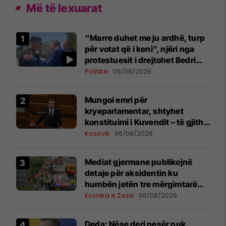
Më të lexuarat
“Marre duhet me ju ardhë, turp
për votat që i keni”, njëri nga
protestuesit i drejtohet Bedri
Hamzës
Politikë
06/08/2026
Mungoi emri për
kryeparlamentar, shtyhet
konstituimi i Kuvendit – të gjitha
detajet
Kosovë
06/08/2026
Mediat gjermane publikojnë
detaje për aksidentin ku
humbën jetën tre mërgimtarë
nga Komogllava e Ferizajt
Kronika e Zezë
06/08/2026
Deda: Nëse deri nesër nuk