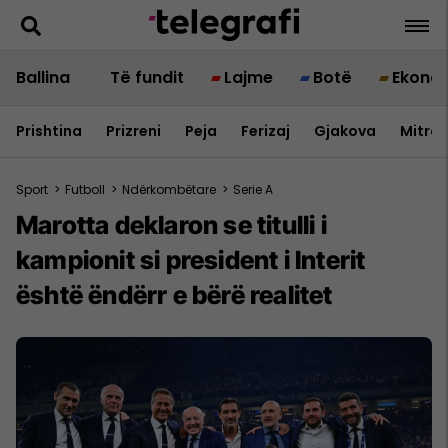
Ballina
Të fundit
Lajme
Botë
Ekono
Prishtina
Prizreni
Peja
Ferizaj
Gjakova
Mitrov
Sport
>
Futboll
>
Ndërkombëtare
>
Serie A
Marotta deklaron se titulli i
kampionit si president i Interit
është ëndërr e bërë realitet