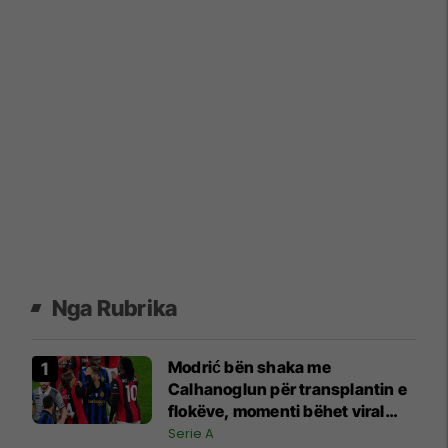
Nga Rubrika
Modrić bën shaka me
Calhanoglun për transplantin e
flokëve, momenti bëhet viral
pas derbit
Serie A