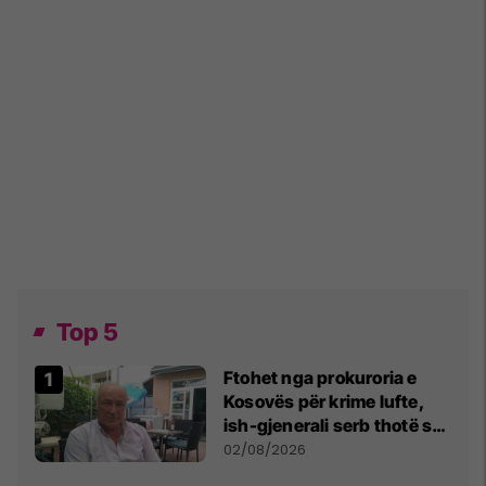
Top 5
Ftohet nga prokuroria e
Kosovës për krime lufte,
ish-gjenerali serb thotë se
dikush e tradhtoi në
02/08/2026
Beograd