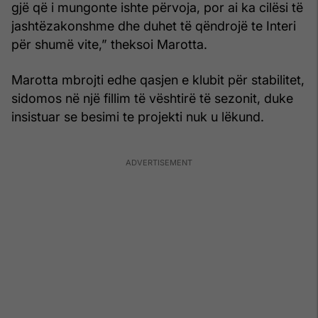
gjë që i mungonte ishte përvoja, por ai ka cilësi të
jashtëzakonshme dhe duhet të qëndrojë te Interi
për shumë vite,” theksoi Marotta.
Marotta mbrojti edhe qasjen e klubit për stabilitet,
sidomos në një fillim të vështirë të sezonit, duke
insistuar se besimi te projekti nuk u lëkund.