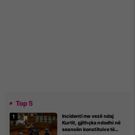
Top 5
Incidenti me vezë ndaj
Kurtit, gjithçka ndodhi në
seancën konstituive të