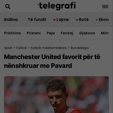
Ballina
Të fundit
Lajme
Botë
Ekono
Prishtina
Prizreni
Peja
Ferizaj
Gjakova
Mitrov
Sport
>
Futboll
>
Futboll-nderkombetare
>
Bundesliga
Manchester United favorit për të
nënshkruar me Pavard