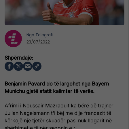
Nga
Telegrafi
23/07/2022
Benjamin Pavard do të largohet nga Bayern
Munichu gjatë afatit kalimtar të verës.
Afrimi i Noussair Mazraouit ka bërë që trajneri
Julian Nagelsmann t'i bëj me dije francezit të
kërkojë një tjetër skuadër pasi nuk llogarit në
shërbimet e tij për sezonin e ri.