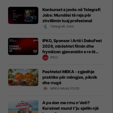
Konkurset e javës në Telegrafi
Jobs: Mundësi të reja për
zhvillimin tuaj profesional
Telegrafi Jobs
IPKO, Sponsor i Artë i DokuFest
2026, mbështet filmin dhe
frymëzon gjeneratën e re të
krijuesve
IPKO
Pashtetat MEKA - zgjedhje
praktike për mëngjes, piknik
dhe rrugë
MEKA HALAL FOOD
A po don me rrnu n’deti?
Kursimet mund t’ju sjellin një