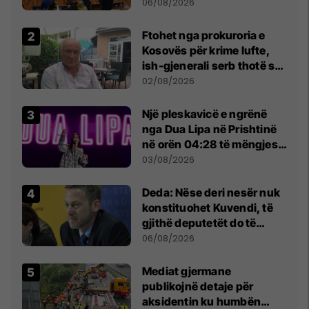
Kuvendit
06/08/2026
Ftohet nga prokuroria e
Kosovës për krime lufte,
ish-gjenerali serb thotë se
dikush e tradhtoi në
02/08/2026
Beograd
Një pleskavicë e ngrënë
nga Dua Lipa në Prishtinë
në orën 04:28 të mëngjesit
- dhe bota digjitale serbe
03/08/2026
shpall gjendjen e luftës
Deda: Nëse deri nesër nuk
konstituohet Kuvendi, të
gjithë deputetët do të
bëjnë shkelje të rëndë
06/08/2026
kushtetuese
Mediat gjermane
publikojnë detaje për
aksidentin ku humbën