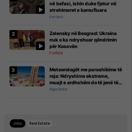
në befasi, ishin duke fjetur në
strehimoret e kamufluara
Evropa
Zelensky në Beograd: Ukraina
nuk e ka ndryshuar qëndrimin
për Kosovën
Politikë
Meteorologët me parashikime të
reja: Ndryshime ekstreme,
muajt e ardhshëm do të jenë të
pazakontë
Nga Bota
Jobs
Real Estate