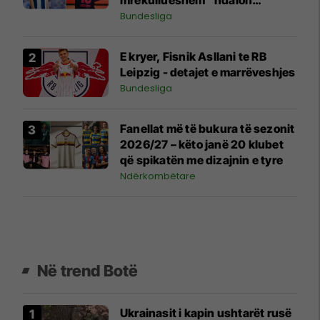
mrekullueshëm" ndalon
futbollin për shkak të
Bundesliga
problemeve shëndetësore
E kryer, Fisnik Asllani te RB
Leipzig - detajet e marrëveshjes
Bundesliga
Fanellat më të bukura të sezonit
2026/27 – këto janë 20 klubet
që spikatën me dizajnin e tyre
Ndërkombëtare
Në trend Botë
Ukrainasit i kapin ushtarët rusë