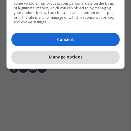
Some vendors may process your personal data on the basis
of legitimate interest, which you can object to by managing
your options below. Look for a link at the bottom of this page
or in the site menu to manage or withdraw consent in privacy
and cookie settings.
Consent
Bayern Munich
Bundesliga
Man Utd
Transferimet
Benjamin Pavard
Manage options