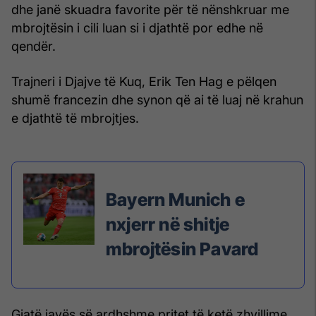
dhe janë skuadra favorite për të nënshkruar me
mbrojtësin i cili luan si i djathtë por edhe në
qendër.
Trajneri i Djajve të Kuq, Erik Ten Hag e pëlqen
shumë francezin dhe synon që ai të luaj në krahun
e djathtë të mbrojtjes.
Bayern Munich e
nxjerr në shitje
mbrojtësin Pavard
Gjatë javës së ardhshme pritet të ketë zhvillime