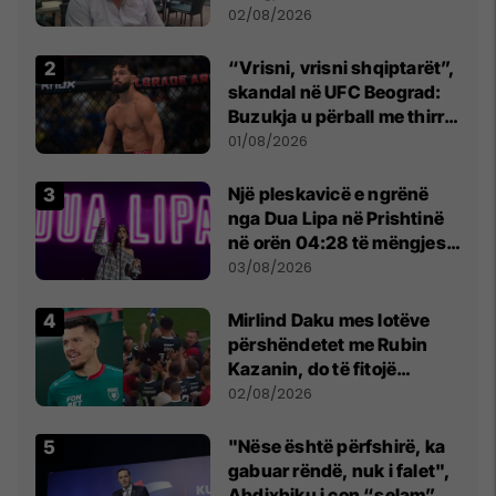
dikush e tradhtoi në
02/08/2026
Beograd
“Vrisni, vrisni shqiptarët”,
skandal në UFC Beograd:
Buzukja u përball me thirrje
anti-shqiptare nga
01/08/2026
tribunat
Një pleskavicë e ngrënë
nga Dua Lipa në Prishtinë
në orën 04:28 të mëngjesit
- dhe bota digjitale serbe
03/08/2026
shpall gjendjen e luftës
Mirlind Daku mes lotëve
përshëndetet me Rubin
Kazanin, do të fitojë
miliona te Spartak Moska
02/08/2026
"Nëse është përfshirë, ka
gabuar rëndë, nuk i falet",
Abdixhiku i çon “selam”