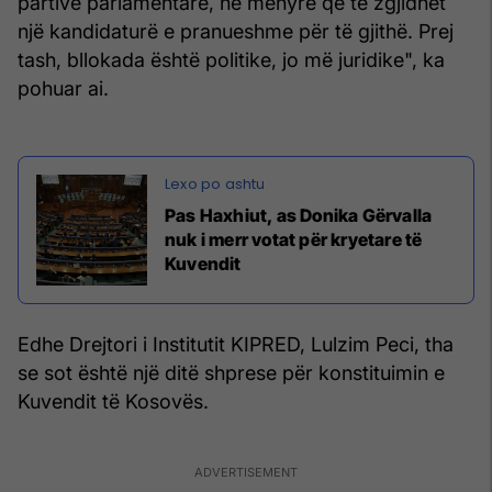
partive parlamentare, në mënyrë që të zgjidhet
një kandidaturë e pranueshme për të gjithë. Prej
tash, bllokada është politike, jo më juridike", ka
pohuar ai.
Pas Haxhiut, as Donika Gërvalla
nuk i merr votat për kryetare të
Kuvendit
Edhe Drejtori i Institutit KIPRED, Lulzim Peci, tha
se sot është një ditë shprese për konstituimin e
Kuvendit të Kosovës.