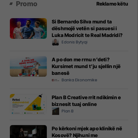
Promo
Reklamo këtu
Si Bernardo Silva mund ta
dëshmojë vetën si pasuesi i
Luka Modricit te Real Madridi?
Edonis Bytyqi
A po don me rrnu n’deti?
Kursimet mund t’ju sjellin një
banesë
Banka Ekonomike
Plan B Creative rrit ndikimin e
biznesit tuaj online
Plan B
Po kërkoni mjek apo klinikë në
Kosovë? Njihuni me