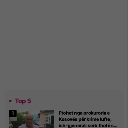
Top 5
Ftohet nga prokuroria e
Kosovës për krime lufte,
ish-gjenerali serb thotë se