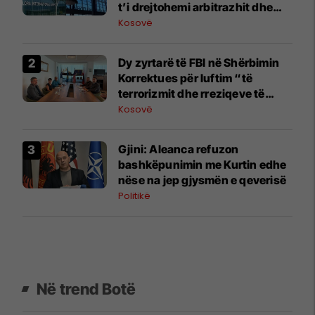
t’i drejtohemi arbitrazhit dhe
drejtësisë
Kosovë
Dy zyrtarë të FBI në Shërbimin
Korrektues për luftim “të
terrorizmit dhe rreziqeve të
sigurisë”
Kosovë
​Gjini: Aleanca refuzon
bashkëpunimin me Kurtin edhe
nëse na jep gjysmën e qeverisë
Politikë
Në trend Botë