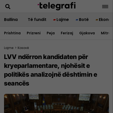
Ballina
Të fundit
Lajme
Botë
Ekono
Prishtina
Prizreni
Peja
Ferizaj
Gjakova
Mitrov
Lajme
>
Kosovë
LVV ndërron kandidaten për
kryeparlamentare, njohësit e
politikës analizojnë dështimin e
seancës