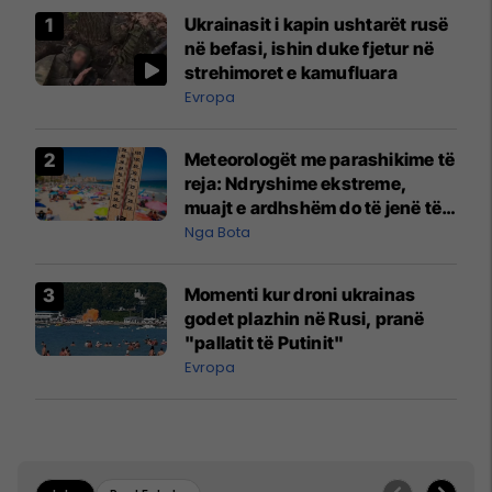
Ukrainasit i kapin ushtarët rusë
në befasi, ishin duke fjetur në
strehimoret e kamufluara
Evropa
Meteorologët me parashikime të
reja: Ndryshime ekstreme,
muajt e ardhshëm do të jenë të
pazakontë
Nga Bota
Momenti kur droni ukrainas
godet plazhin në Rusi, pranë
"pallatit të Putinit"
Evropa