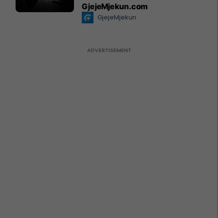
GjejeMjekun.com
GjejeMjekun