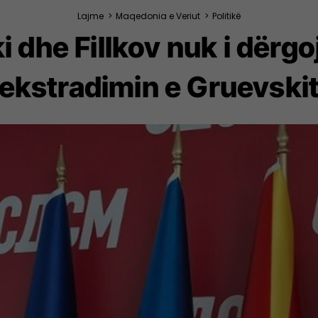
Lajme
>
Maqedonia e Veriut
>
Politikë
 dhe Fillkov nuk i dërg
ekstradimin e Gruevski