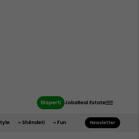
Eksperti
Jobs
Real Estate
style
Shëndeti
Fun
Newsletter