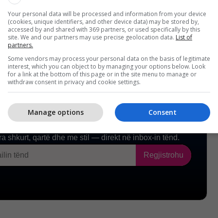
Your personal data will be processed and information from your device
(cookies, unique identifiers, and other device data) may be stored by,
accessed by and shared with 369 partners, or used specifically by this
site. We and our partners may use precise geolocation data.
List of
partners.
Some vendors may process your personal data on the basis of legitimate
interest, which you can object to by managing your options below. Look
for a link at the bottom of this page or in the site menu to manage or
withdraw consent in privacy and cookie settings.
Manage options
Consent