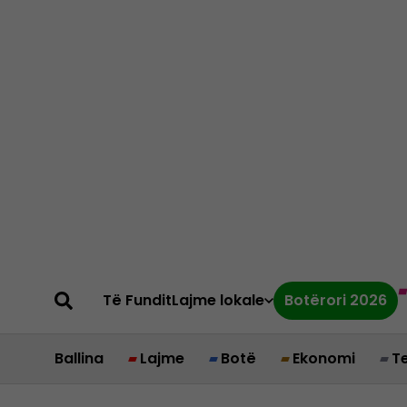
Të Fundit
Lajme lokale
Botërori 2026
Ballina
Lajme
Botë
Ekonomi
T