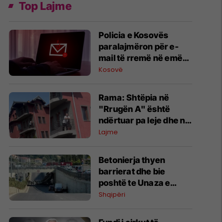
Top Lajme
Policia e Kosovës
paralajmëron për e-
mail të rremë në emër
të drejtorit të
Kosovë
Përgjithshëm
Rama: Shtëpia në
"Rrugën A" është
ndërtuar pa leje dhe në
pronë komunale
Lajme
Betonierja thyen
barrierat dhe bie
poshtë te Unaza e
Madhe në Tiranë,
Shqipëri
dyshohet për viktima