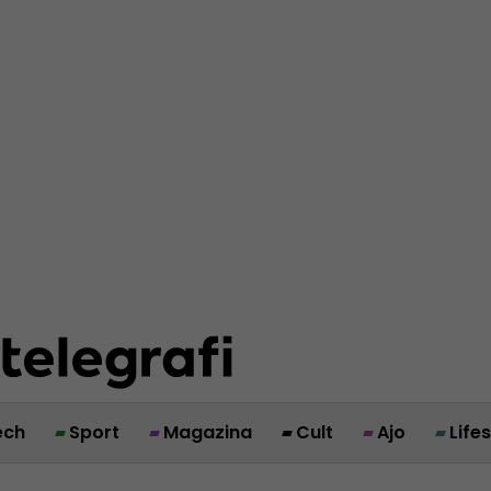
ech
Sport
Magazina
Cult
Ajo
Life