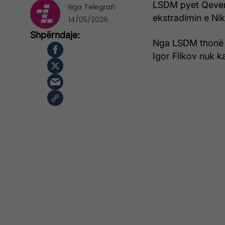
LSDM pyet Qever
Nga
Telegrafi
ekstradimin e Nik
14/05/2026
Nga LSDM thonë se
Igor Filkov nuk ka