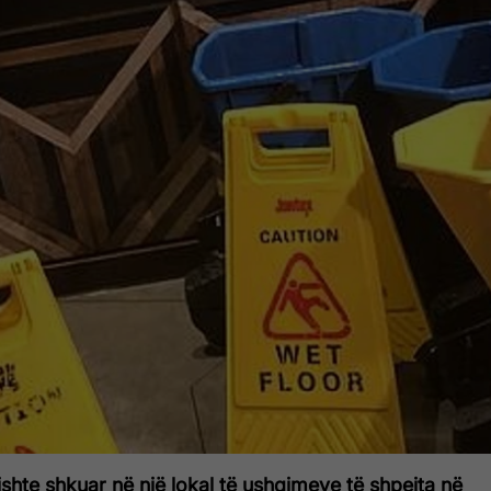
hte shkuar në një lokal të ushqimeve të shpejta në