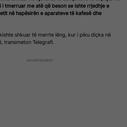
 i tmerruar me atë që beson se ishte rrjedhje e
aletit në hapësirën e aparateve të kafesë dhe
kishte shkuar të merrte lëng, kur i piku diçka në
, transmeton Telegrafi.