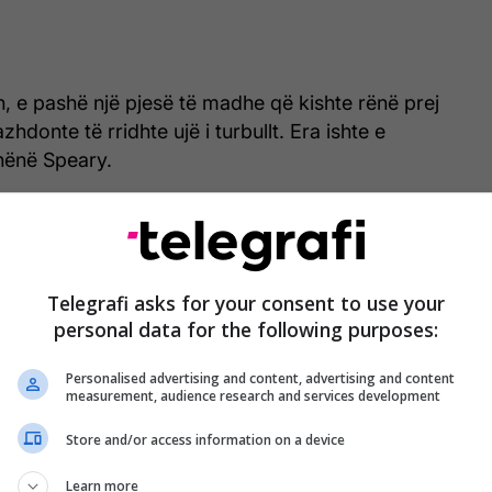
n, e pashë një pjesë të madhe që kishte rënë prej
zhdonte të rridhte ujë i turbullt. Era ishte e
hënë Speary.
vazhdonte të ishte i hapur dhe gjithçka dukej se ishte
ën tjetër të lokalit edhe pse në atë hapësirë kishte
n e rrjedhës. /Telegrafi/
Telegrafi asks for your consent to use your
personal data for the following purposes:
Personalised advertising and content, advertising and content
measurement, audience research and services development
Store and/or access information on a device
Learn more