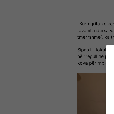
“Kur ngrita kojkë
tavanit, ndërsa va
tmerrshme”, ka t
Sipas tij, lokali 
në rregull në pjes
kova për mbledhje