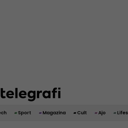
ech
Sport
Magazina
Cult
Ajo
Life