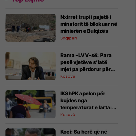
Nxirret trupi i pajetë i
minatorit të bllokuar në
minierën e Bulqizës
Shqipëri
​Rama –LVV-së: Para
pesë vjetëve s’latë
mjet pa përdorur për
bllokim të Sunny Hill,
Kosovë
sot krenoheni
IKShPK apelon për
kujdes nga
temperaturat e larta:
Mos i lini fëmijët vetëm
Kosovë
në veturë, kontrolloni
të moshuarit
Koci: Sa herë që në