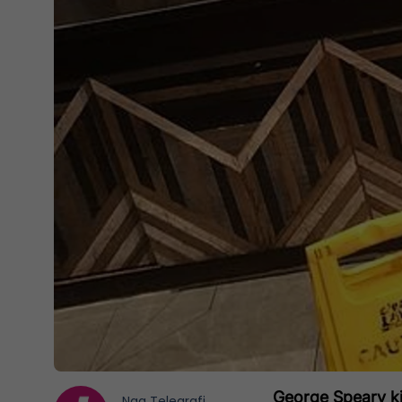
George Speary kis
Nga
Telegrafi