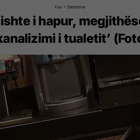
Fun
>
Dështime
ishte i hapur, megjithëse
kanalizimi i tualetit’ (Fot