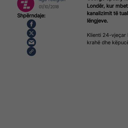
Londër, kur mbeti
01/10/2018
kanalizimit të tu
lëngjeve.
Klienti 24-vjeçar 
krahë dhe këpucë