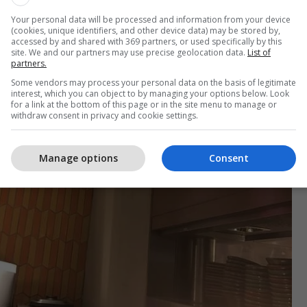
Your personal data will be processed and information from your device
(cookies, unique identifiers, and other device data) may be stored by,
accessed by and shared with 369 partners, or used specifically by this
site. We and our partners may use precise geolocation data.
List of
partners.
Some vendors may process your personal data on the basis of legitimate
interest, which you can object to by managing your options below. Look
for a link at the bottom of this page or in the site menu to manage or
withdraw consent in privacy and cookie settings.
Manage options
Consent