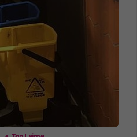
Top Lajme