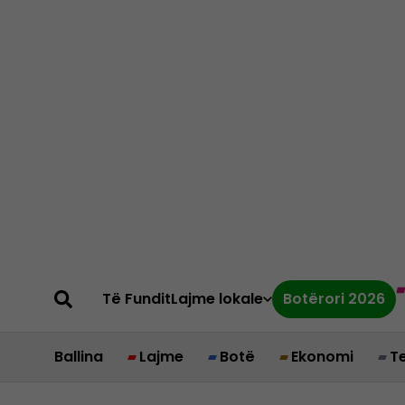
Të Fundit
Lajme lokale
Botërori 2026
Ballina
Lajme
Botë
Ekonomi
T