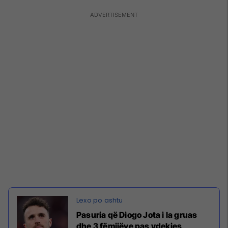
Pasuria që Diogo Jota i la gruas
dhe 3 fëmijëve pas vdekjes