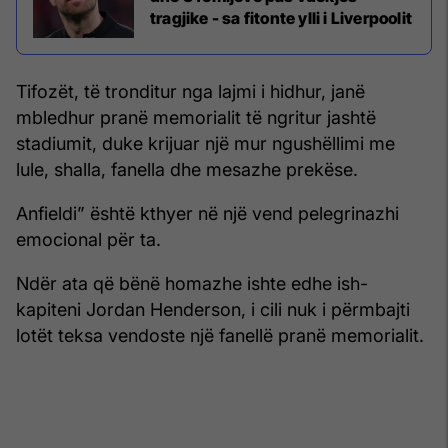
tragjike - sa fitonte ylli i Liverpoolit
Tifozët, të tronditur nga lajmi i hidhur, janë
mbledhur pranë memorialit të ngritur jashtë
stadiumit, duke krijuar një mur ngushëllimi me
lule, shalla, fanella dhe mesazhe prekëse.
Anfieldi” është kthyer në një vend pelegrinazhi
emocional për ta.
Ndër ata që bënë homazhe ishte edhe ish-
kapiteni Jordan Henderson, i cili nuk i përmbajti
lotët teksa vendoste një fanellë pranë memorialit.