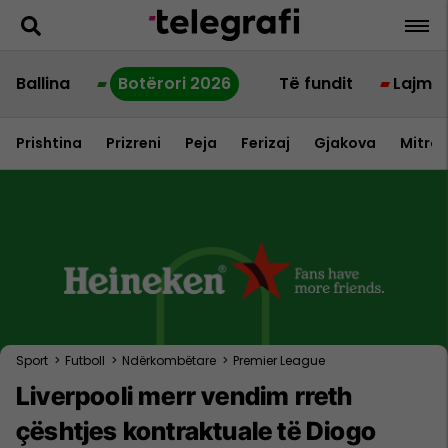
Ballina
Botërori 2026
Të fundit
Lajme
Prishtina
Prizreni
Peja
Ferizaj
Gjakova
Mitrov
Sport
>
Futboll
>
Ndërkombëtare
>
Premier League
Liverpooli merr vendim rreth
çështjes kontraktuale të Diogo