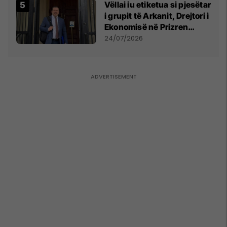
Vëllai iu etiketua si pjesëtar
i grupit të Arkanit, Drejtori i
Ekonomisë në Prizren
mohon pretendimet
24/07/2026