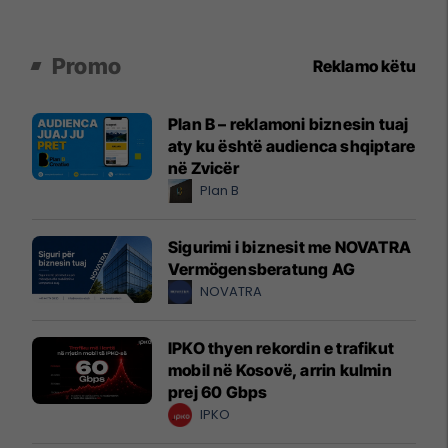
Promo
Reklamo këtu
Plan B – reklamoni biznesin tuaj
aty ku është audienca shqiptare
në Zvicër
Plan B
Sigurimi i biznesit me NOVATRA
Vermögensberatung AG
NOVATRA
IPKO thyen rekordin e trafikut
mobil në Kosovë, arrin kulmin
prej 60 Gbps
IPKO