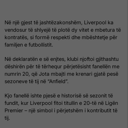
Në një gjest të jashtëzakonshëm, Liverpool ka
vendosur të shlyejë të plotë dy vitet e mbetura të
kontratës, si formë respekti dhe mbështetje për
familjen e futbollistit.
Në deklaratën e së enjtes, klubi njoftoi gjithashtu
dëshirën për të tërhequr përjetësisht fanellën me
numrin 20, që Jota mbajti me krenari gjatë pesë
sezoneve të tij në “Anfield”.
Kjo fanellë ishte pjesë e historisë së sezonit të
fundit, kur Liverpool fitoi titullin e 20-të në Ligën
Premier – një simbol i përjetshëm i kontributit të
tij.