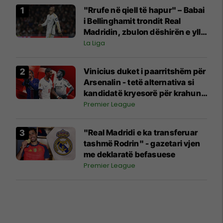
"Rrufe në qiell të hapur" – Babai
i Bellinghamit trondit Real
Madridin, zbulon dëshirën e yllit
anglez për largim
La Liga
Vinicius duket i paarritshëm për
Arsenalin - tetë alternativa si
kandidatë kryesorë për krahun
e majtë te Topçinjtë
Premier League
"Real Madridi e ka transferuar
tashmë Rodrin" - gazetari vjen
me deklaratë befasuese
Premier League