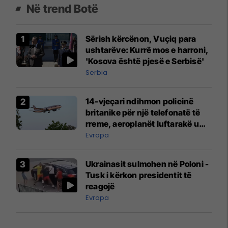
Në trend Botë
Sërish kërcënon, Vuçiq para
ushtarëve: Kurrë mos e harroni,
'Kosova është pjesë e Serbisë'
Serbia
14-vjeçari ndihmon policinë
britanike për një telefonatë të
rreme, aeroplanët luftarakë u
ngritën në ajër për të
Evropa
interceptuar fluturaken e Qatar
Airways që po shkonte drejt
Ukrainasit sulmohen në Poloni -
Mançesterit
Tusk i kërkon presidentit të
reagojë
Evropa