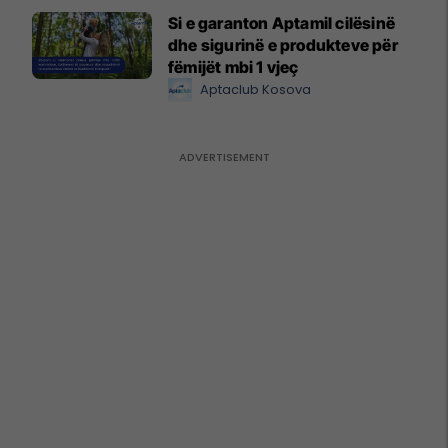
Si e garanton Aptamil cilësinë
dhe sigurinë e produkteve për
fëmijët mbi 1 vjeç
Aptaclub Kosova