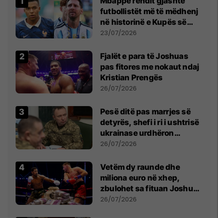
Mbappe rendit gjashtë
futbollistët më të mëdhenj
në historinë e Kupës së
Botës, Messi mbetet i dyti
23/07/2026
Fjalët e para të Joshuas
pas fitores me nokaut ndaj
Kristian Prengës
26/07/2026
Pesë ditë pas marrjes së
detyrës, shefi i ri i ushtrisë
ukrainase urdhëron
kontroll të madh
26/07/2026
Vetëm dy raunde dhe
miliona euro në xhep,
zbulohet sa fituan Joshua
e Prenga
26/07/2026