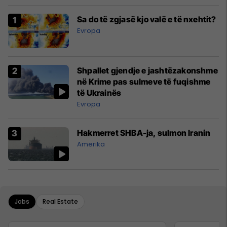
Sa do të zgjasë kjo valë e të nxehtit?
Evropa
Shpallet gjendje e jashtëzakonshme
në Krime pas sulmeve të fuqishme
të Ukrainës
Evropa
Hakmerret SHBA-ja, sulmon Iranin
Amerika
Jobs
Real Estate