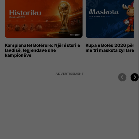
Kampionatet Botërore: Një histori e
Kupa e Botës 2026 për h
lavdisë, legjendave dhe
me tri maskota zyrtare
kampionëve