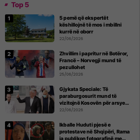
Top 5
5 pemë që ekspertët
këshillojnë të mos i mbillni
kurrë në oborr
22/06/2026
Zhvillim i papritur në Botëror,
Francë – Norvegji mund të
pezullohet
25/06/2026
​Gjykata Speciale: Të
paraburgosurit mund të
vizitojnë Kosovën për arsye
humanitare
22/06/2026
Ikballe Huduti pjesë e
protestave në Shqipëri, Rama
ia publikon fotografinë me