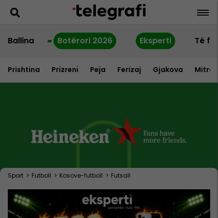
Ballina
Botërori 2026
Eksperti
Të fu
Prishtina
Prizreni
Peja
Ferizaj
Gjakova
Mitrov
Sport
>
Futboll
>
Kosove-futboll
>
Futsall