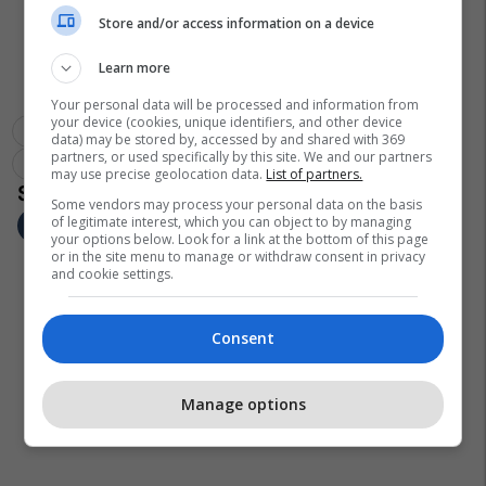
Store and/or access information on a device
Learn more
Your personal data will be processed and information from
your device (cookies, unique identifiers, and other device
Kf Liqeni
Superliga E Kosovës Në Futsall
data) may be stored by, accessed by and shared with 369
partners, or used specifically by this site. We and our partners
Sporti Në Rajonin E Prishtinës
Kf Liburni
may use precise geolocation data.
List of partners.
Some vendors may process your personal data on the basis
of legitimate interest, which you can object to by managing
your options below. Look for a link at the bottom of this page
or in the site menu to manage or withdraw consent in privacy
and cookie settings.
Consent
Manage options