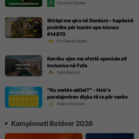
Emona Center
Shtëpi me qira në Dardani – hapësirë
praktike për banim apo biznes
#14870
Pro Real Estate
Korriku vjen me ofertë speciale all
inclusive në Fafa
Fafa Resort
"Ku metën akllat?" - Heb’s
paralajmëron diçka të re për verën
Heb's Kosova
Kampionati Botëror 2026