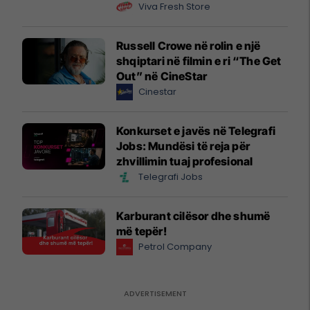
Viva Fresh Store
Russell Crowe në rolin e një
shqiptari në filmin e ri “The Get
Out” në CineStar
Cinestar
Konkurset e javës në Telegrafi
Jobs: Mundësi të reja për
zhvillimin tuaj profesional
Telegrafi Jobs
Karburant cilësor dhe shumë
më tepër!
Petrol Company