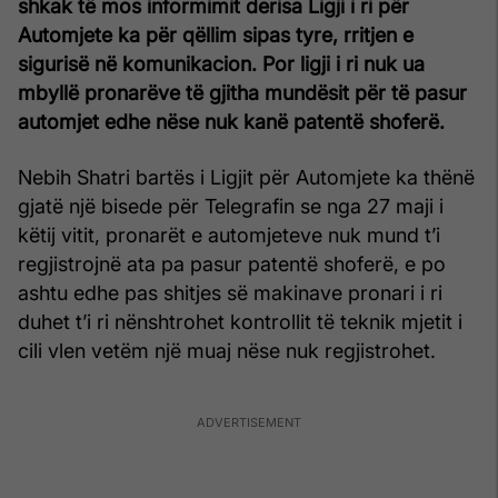
shkak të mos informimit derisa Ligji i ri për
Automjete ka për qëllim sipas tyre, rritjen e
sigurisë në komunikacion. Por ligji i ri nuk ua
mbyllë pronarëve të gjitha mundësit për të pasur
automjet edhe nëse nuk kanë patentë shoferë.
Nebih Shatri bartës i Ligjit për Automjete ka thënë
gjatë një bisede për Telegrafin se nga 27 maji i
këtij vitit, pronarët e automjeteve nuk mund t’i
regjistrojnë ata pa pasur patentë shoferë, e po
ashtu edhe pas shitjes së makinave pronari i ri
duhet t’i ri nënshtrohet kontrollit të teknik mjetit i
cili vlen vetëm një muaj nëse nuk regjistrohet.