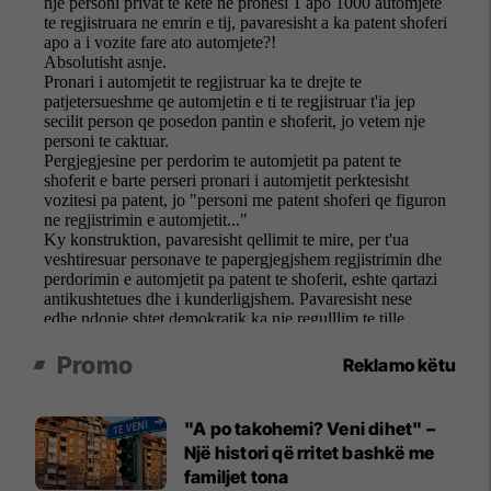
Promo
Reklamo këtu
"A po takohemi? Veni dihet" –
Një histori që rritet bashkë me
familjet tona