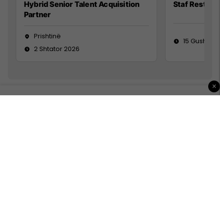
Hybrid Senior Talent Acquisition
Staf Restora
Partner
Prishtinë
15 Gusht 20
2 Shtator 2026
×