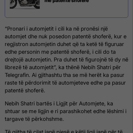
me patentë shoferë
“Pronari i automjetit i cili ka në pronësi një
automjet dhe nuk posedon patentë shoferë, kur e
regjistron automjetin duhet që ta ketë të figuruar
edhe personin me patentë shoferë, i cili do ta
drejtojë automjetin. Pra duhet të figurojnë të dy në
librezë të automjetit”, ka thënë Nebih Shatri për
Telegrafin. Ai gjithashtu tha se më herët ka pasur
raste të përdorimit të automjeteve edhe pa pasur
patentë shoferë.
Nebih Shatri bartës i Ligjit për Automjete, ka
shtuar se me ligjin e ri parashikohet edhe lëshimi i
targave të përkohshme.
Të gjitha të cilat janë pjesë e këtij ligji janë për të