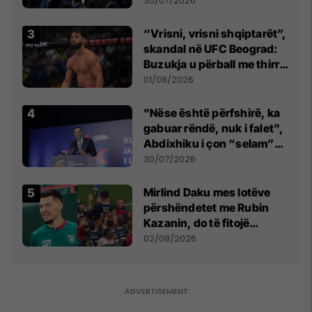
30/07/2026
“Vrisni, vrisni shqiptarët”,
skandal në UFC Beograd:
Buzukja u përball me thirrje
anti-shqiptare nga
01/08/2026
tribunat
"Nëse është përfshirë, ka
gabuar rëndë, nuk i falet",
Abdixhiku i çon “selam”
Përparim Ramës
30/07/2026
Mirlind Daku mes lotëve
përshëndetet me Rubin
Kazanin, do të fitojë
miliona te Spartak Moska
02/08/2026