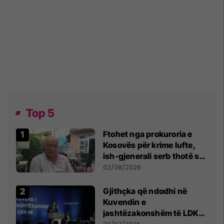
Top 5
Ftohet nga prokuroria e
Kosovës për krime lufte,
ish-gjenerali serb thotë se
dikush e tradhtoi në
02/08/2026
Beograd
Gjithçka që ndodhi në
Kuvendin e
jashtëzakonshëm të LDK-
së