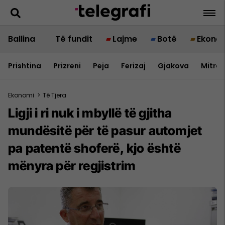
Ballina
Të fundit
Lajme
Botë
Ekono
Prishtina
Prizreni
Peja
Ferizaj
Gjakova
Mitrov
Ekonomi
>
Të Tjera
Ligji i ri nuk i mbyllë të gjitha
mundësitë për të pasur automjet
pa patentë shoferë, kjo është
mënyra për regjistrim