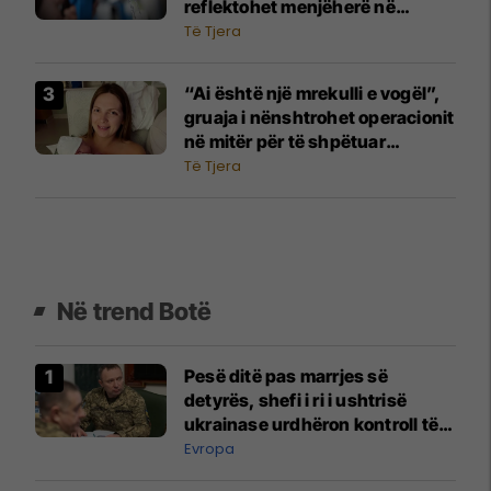
reflektohet menjëherë në
Kosovë
Të Tjera
​“Ai është një mrekulli e vogël”,
gruaja i nënshtrohet operacionit
në mitër për të shpëtuar
foshnjën me zorrët jashtë trupit
Të Tjera
Në trend Botë
Pesë ditë pas marrjes së
detyrës, shefi i ri i ushtrisë
ukrainase urdhëron kontroll të
madh
Evropa