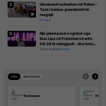
Ukrainasit sulmohen në Poloni -
Tusk i kërkon presidentit të
reagojë
Evropa
Një pleskavicë e ngrënë nga
Dua Lipa në Prishtinë në orën
04:28 të mëngjesit - dhe bota
digjitale serbe shpall gjendjen e
Enver Robelli
Serbia
luftës
Jobs
Real Estate
Transcom
Hebs 