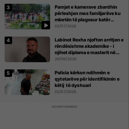
Pamjet e kamerave zbardhin
përleshjen mes familjarëve ku
mbetën të plagosur katër
persona
02/07/2026
Labinot Rexha njofton arritjen e
rëndësishme akademike - i
njihet diploma e masterit në
Psikologji në Zvicër
29/06/2026
Policia kërkon ndihmën e
qytetarëve për identifikimin e
këtij të dyshuari
02/07/2026