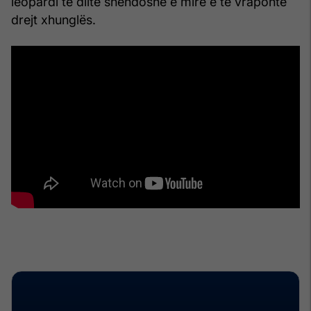
leopardi të dilte shëndoshë e mirë e të vraponte
drejt xhunglës.