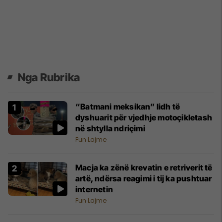
Nga Rubrika
“Batmani meksikan” lidh të
dyshuarit për vjedhje motoçikletash
në shtylla ndriçimi
Fun Lajme
Macja ka zënë krevatin e retriverit të
artë, ndërsa reagimi i tij ka pushtuar
internetin
Fun Lajme