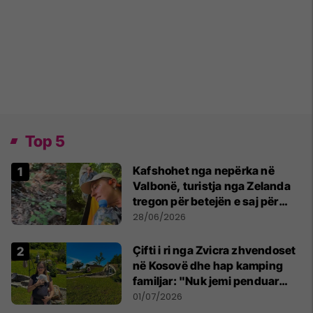
Top 5
Kafshohet nga nepërka në
Valbonë, turistja nga Zelanda
tregon për betejën e saj për
mbijetesë
28/06/2026
Çifti i ri nga Zvicra zhvendoset
në Kosovë dhe hap kamping
familjar: "Nuk jemi penduar
asnjë ditë"
01/07/2026