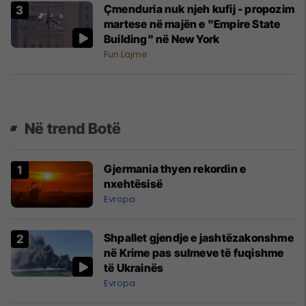
Çmenduria nuk njeh kufij - propozim
martese në majën e "Empire State
Building" në New York
Fun Lajme
Në trend Botë
Gjermania thyen rekordin e
nxehtësisë
Evropa
Shpallet gjendje e jashtëzakonshme
në Krime pas sulmeve të fuqishme
të Ukrainës
Evropa