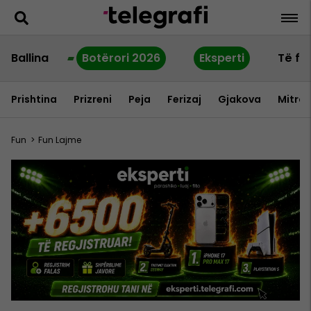
Ballina
Botërori 2026
Eksperti
Të fu
Prishtina
Prizreni
Peja
Ferizaj
Gjakova
Mitrov
Fun
>
Fun Lajme