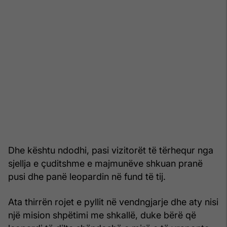
Dhe kështu ndodhi, pasi vizitorët të tërhequr nga
sjellja e çuditshme e majmunëve shkuan pranë
pusi dhe panë leopardin në fund të tij.
Ata thirrën rojet e pyllit në vendngjarje dhe aty nisi
një mision shpëtimi me shkallë, duke bërë që