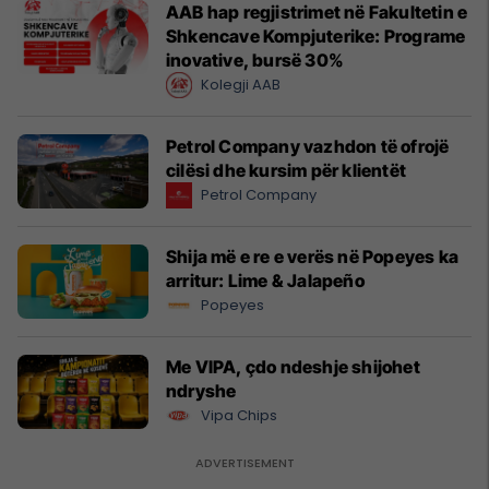
AAB hap regjistrimet në Fakultetin e
Shkencave Kompjuterike: Programe
inovative, bursë 30%
Kolegji AAB
Petrol Company vazhdon të ofrojë
cilësi dhe kursim për klientët
Petrol Company
Shija më e re e verës në Popeyes ka
arritur: Lime & Jalapeño
Popeyes
Me VIPA, çdo ndeshje shijohet
ndryshe
Vipa Chips