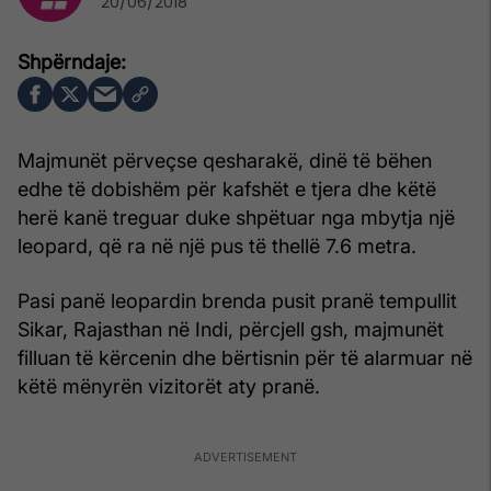
20/06/2018
Majmunët përveçse qesharakë, dinë të bëhen
edhe të dobishëm për kafshët e tjera dhe këtë
herë kanë treguar duke shpëtuar nga mbytja një
leopard, që ra në një pus të thellë 7.6 metra.
Pasi panë leopardin brenda pusit pranë tempullit
Sikar, Rajasthan në Indi, përcjell gsh, majmunët
filluan të kërcenin dhe bërtisnin për të alarmuar në
këtë mënyrën vizitorët aty pranë.