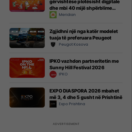
gërvishtëse plotësisht digjitale
dhe mbi 40 mijë shpërblime
instant!
Meridian
Zgjidhni një nga katër modelet
tuaja të preferuara Peugeot
Peugot Kosova
IPKO vazhdon partneritetin me
Sunny Hill Festival 2026
IPKO
EXPO DIASPORA 2026 mbahet
më 3, 4 dhe 5 gusht në Prishtinë
Expo Prishtina