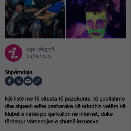
Nga
Telegrafi
06/06/2026
Një listë me 15 situata të pazakonta, të çuditshme
dhe shpesh edhe qesharake që ndodhin vetëm në
klubet e natës po qarkullon në internet, duke
tërhequr vëmendjen e shumë lexuesve.