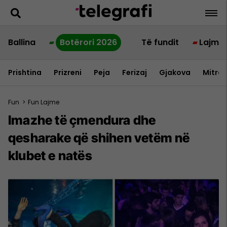
Ballina
Botërori 2026
Të fundit
Lajme
Prishtina
Prizreni
Peja
Ferizaj
Gjakova
Mitrov
Fun
>
Fun Lajme
Imazhe të çmendura dhe
qesharake që shihen vetëm në
klubet e natës