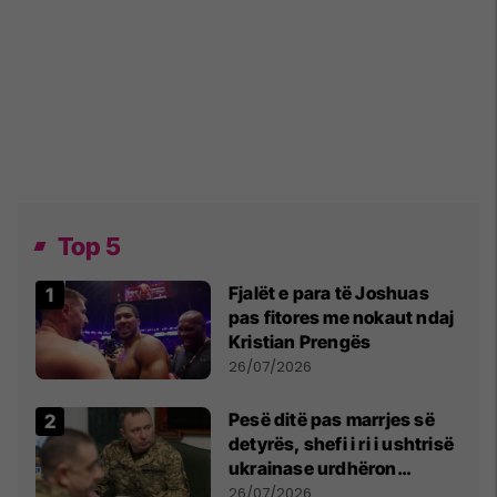
Top 5
Fjalët e para të Joshuas
pas fitores me nokaut ndaj
Kristian Prengës
26/07/2026
Pesë ditë pas marrjes së
detyrës, shefi i ri i ushtrisë
ukrainase urdhëron
kontroll të madh
26/07/2026