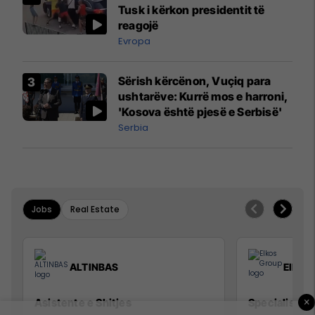
Mançesterit
Tusk i kërkon presidentit të
reagojë
Evropa
Sërish kërcënon, Vuçiq para
ushtarëve: Kurrë mos e harroni,
'Kosova është pjesë e Serbisë'
Serbia
Jobs
Real Estate
ALTINBAS
Elkos
×
Asistente e Shitjes
Specialist Mi