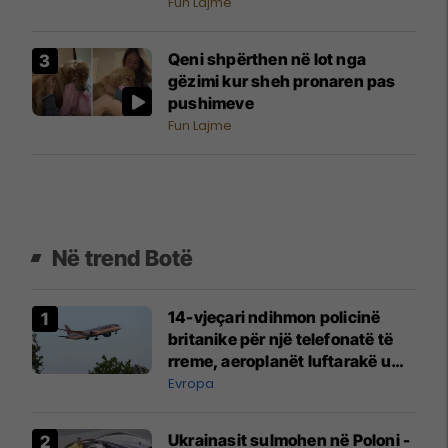
Fun Lajme
Qeni shpërthen në lot nga
gëzimi kur sheh pronaren pas
pushimeve
Fun Lajme
Në trend Botë
14-vjeçari ndihmon policinë
britanike për një telefonatë të
rreme, aeroplanët luftarakë u
ngritën në ajër për të
Evropa
interceptuar fluturaken e Qatar
Airways që po shkonte drejt
Ukrainasit sulmohen në Poloni -