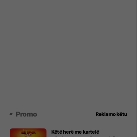
Promo
Reklamo këtu
Këtë herë me kartelë