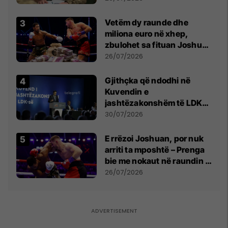
Vetëm dy raunde dhe
miliona euro në xhep,
zbulohet sa fituan Joshua
e Prenga
26/07/2026
Gjithçka që ndodhi në
Kuvendin e
jashtëzakonshëm të LDK-
së
30/07/2026
E rrëzoi Joshuan, por nuk
arriti ta mposhtë – Prenga
bie me nokaut në raundin e
dytë
26/07/2026