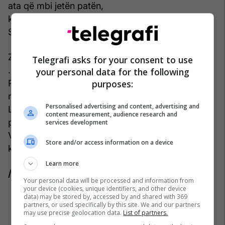
ata që mbi jetën patën,
kanë dhe do ta kenë
Shqipërinë!
Zëlartët mrizojnë puhishëm...
Telegrafi asks for your consent to use
... qetësi...!?
your personal data for the following
purposes:
Po shkruan Rexha...,
mbi lëkurën e dheut që dridhet!
Personalised advertising and content, advertising and
Lidhur me retë,
content measurement, audience research and
puthur nga lulet...
services development
Vuthaj - behar i urtësisë,
Store and/or access information on a device
ku dielli përkulet!
Learn more
/Telegrafi/
Your personal data will be processed and information from
your device (cookies, unique identifiers, and other device
data) may be stored by, accessed by and shared with 369
partners, or used specifically by this site. We and our partners
may use precise geolocation data.
List of partners.