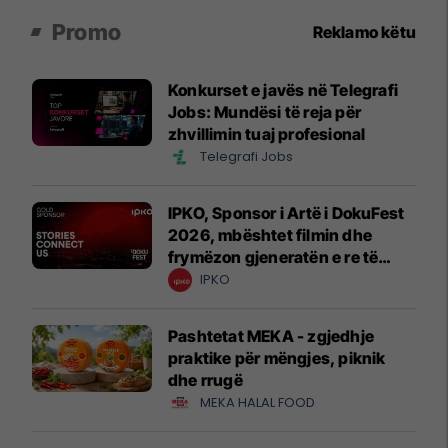
Promo
Reklamo këtu
Konkurset e javës në Telegrafi
Jobs: Mundësi të reja për
zhvillimin tuaj profesional
Telegrafi Jobs
IPKO, Sponsor i Artë i DokuFest
2026, mbështet filmin dhe
frymëzon gjeneratën e re të
krijuesve
IPKO
Pashtetat MEKA - zgjedhje
praktike për mëngjes, piknik
dhe rrugë
MEKA HALAL FOOD