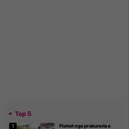
Top 5
Ftohet nga prokuroria e