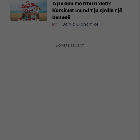
A po don me rrnu n’deti?
Kursimet mund t’ju sjellin një
banesë
Banka Ekonomike