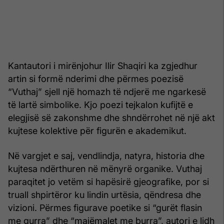
Kantautori i mirënjohur Ilir Shaqiri ka zgjedhur
artin si formë nderimi dhe përmes poezisë
“Vuthaj” sjell një homazh të ndjerë me ngarkesë
të lartë simbolike. Kjo poezi tejkalon kufijtë e
elegjisë së zakonshme dhe shndërrohet në një akt
kujtese kolektive për figurën e akademikut.
Në vargjet e saj, vendlindja, natyra, historia dhe
kujtesa ndërthuren në mënyrë organike. Vuthaj
paraqitet jo vetëm si hapësirë gjeografike, por si
truall shpirtëror ku lindin urtësia, qëndresa dhe
vizioni. Përmes figurave poetike si “gurët flasin
me gurra” dhe “majëmalet me burra”, autori e lidh