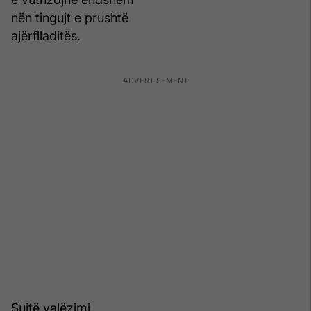
nën tingujt e prushtë
ajërflladitës.
Suitë valëzimi,