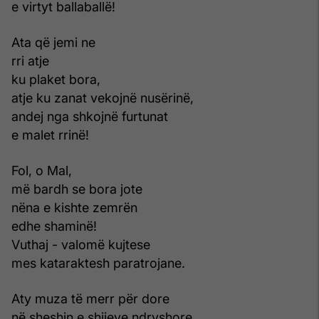
e virtyt ballaballë!
Ata që jemi ne
rri atje
ku plaket bora,
atje ku zanat vekojnë nusërinë,
andej nga shkojnë furtunat
e malet rrinë!
Fol, o Mal,
më bardh se bora jote
nëna e kishte zemrën
edhe shaminë!
Vuthaj - valomë kujtese
mes kataraktesh paratrojane.
Aty muza të merr për dore
në sheshin e shijeve ndryshore,