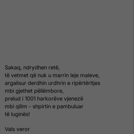
Sakaq, ndrydhen retë,
të vetmet që nuk u marrin leje maleve,
argalisur derdhin urdhrin e ripërtëritjes
mbi gjethet pëllëmbore,
prelud i 1001 harkorëve vjenezë
mbi qilim - shpirtin e pambuluar
të luginës!
Vals veror