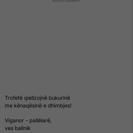
Trofetë qiellzojnë bukurinë
me kënaqësinë e dhimbjes!
Viganor - pallëlarë,
ves ballnik