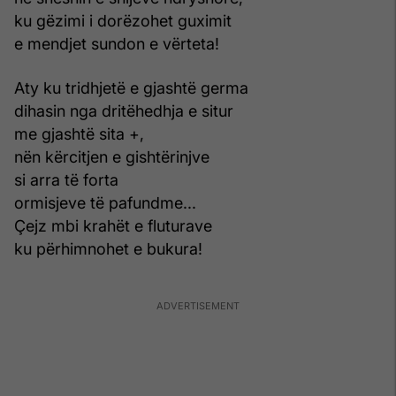
ku gëzimi i dorëzohet guximit
e mendjet sundon e vërteta!
Aty ku tridhjetë e gjashtë germa
dihasin nga dritëhedhja e situr
me gjashtë sita +,
nën kërcitjen e gishtërinjve
si arra të forta
ormisjeve të pafundme...
Çejz mbi krahët e fluturave
ku përhimnohet e bukura!