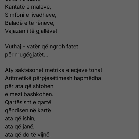
Kantatë e maleve,
Simfoni e livadheve,
Baladë e të rënëve,
Vajazan i të gjallëve!
Vuthaj - vatër që ngroh fatet
për rrugëgjatët...
Aty saktësohet metrika e ecjeve tona!
Aritmetikë përpjesëtimesh hapmëdha
për ata që shtohen
e mezi bashkohen.
Qartësisht e qartë
qëndisen në kartë
ata që ishin,
ata që janë,
ata që do të vijnë,