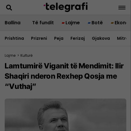
Ballina
Të fundit
Lajme
Botë
Ekono
Prishtina
Prizreni
Peja
Ferizaj
Gjakova
Mitrov
Lajme
>
Kulturë
Lamtumirë Viganit të Mendimit: Ilir
Shaqiri nderon Rexhep Qosja me
“Vuthaj”