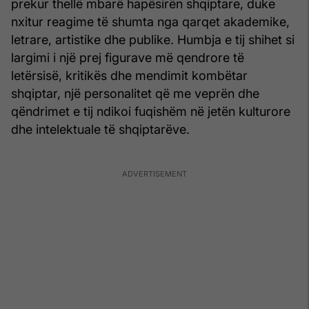
prekur thellë mbarë hapësirën shqiptare, duke
nxitur reagime të shumta nga qarqet akademike,
letrare, artistike dhe publike. Humbja e tij shihet si
largimi i një prej figurave më qendrore të
letërsisë, kritikës dhe mendimit kombëtar
shqiptar, një personalitet që me veprën dhe
qëndrimet e tij ndikoi fuqishëm në jetën kulturore
dhe intelektuale të shqiptarëve.