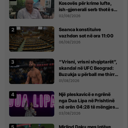
Kosovës për krime lufte,
ish-gjenerali serb thotë se
dikush e tradhtoi në
02/08/2026
Beograd
Seanca konstituive
vazhdon sot në ora 11:00
06/08/2026
“Vrisni, vrisni shqiptarët”,
skandal në UFC Beograd:
Buzukja u përball me thirrje
anti-shqiptare nga
01/08/2026
tribunat
Një pleskavicë e ngrënë
nga Dua Lipa në Prishtinë
në orën 04:28 të mëngjesit
- dhe bota digjitale serbe
03/08/2026
shpall gjendjen e luftës
Mirlind Daku mes lotëve