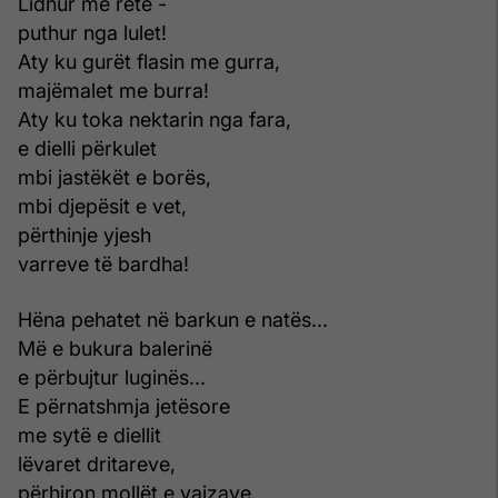
Lidhur me retë -
puthur nga lulet!
Aty ku gurët flasin me gurra,
majëmalet me burra!
Aty ku toka nektarin nga fara,
e dielli përkulet
mbi jastëkët e borës,
mbi djepësit e vet,
përthinje yjesh
varreve të bardha!
Hëna pehatet në barkun e natës...
Më e bukura balerinë
e përbujtur luginës...
E përnatshmja jetësore
me sytë e diellit
lëvaret dritareve,
përhiron mollët e vajzave,