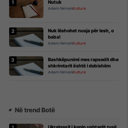
Nutuk
Adem Nimani
Kulturë
Nuk lëshohet nusja për lesh, o
baba!
Adem Nimani
Kulturë
Bashkëpunimi mes rapsodit dhe
shkrimtarit është i dobishëm
Adem Nimani
Kulturë
Në trend Botë
Ukrainasit i kapin ushtarët rusë