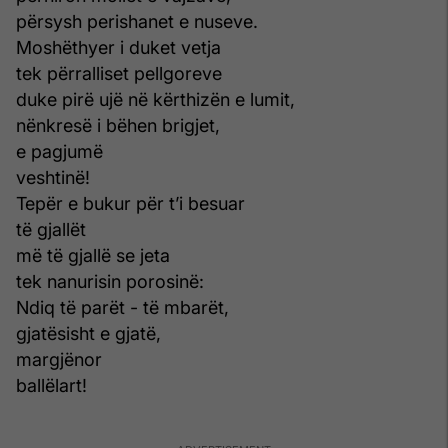
përsysh perishanet e nuseve.
Moshëthyer i duket vetja
tek përralliset pellgoreve
duke pirë ujë në kërthizën e lumit,
nënkresë i bëhen brigjet,
e pagjumë
veshtinë!
Tepër e bukur për t’i besuar
të gjallët
më të gjallë se jeta
tek nanurisin porosinë:
Ndiq të parët - të mbarët,
gjatësisht e gjatë,
margjënor
ballëlart!