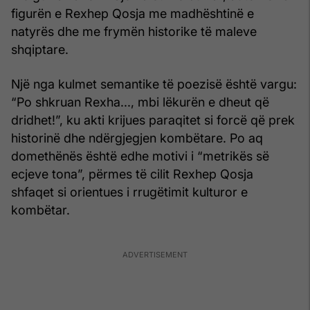
figurën e Rexhep Qosja me madhështinë e
natyrës dhe me frymën historike të maleve
shqiptare.
Një nga kulmet semantike të poezisë është vargu:
“Po shkruan Rexha..., mbi lëkurën e dheut që
dridhet!”, ku akti krijues paraqitet si forcë që prek
historinë dhe ndërgjegjen kombëtare. Po aq
domethënës është edhe motivi i “metrikës së
ecjeve tona”, përmes të cilit Rexhep Qosja
shfaqet si orientues i rrugëtimit kulturor e
kombëtar.