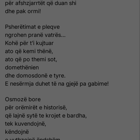
për afshzjarrtët që duan shi
dhe pak ormi!
Psherëtimat e pleqve
ngrohen pranë vatrës...
Kohë për t’i kujtuar
ato që kemi thënë,
ato që po themi sot,
domethënien
dhe domosdonë e tyre.
E nesërmja duhet të na gjejë pa gabime!
Osmozë bore
për orëmirët e historisë,
që lajnë sytë te krojet e bardha,
tek kuvendojnë,
këndojnë
e vuthzojnë ëndshëm