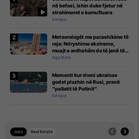
në befasi, ishin duke fjetur në
strehimoret e kamufluara
Evropa
Meteorologët me parashikime të
reja: Ndryshime ekstreme,
muajt e ardhshëm do të jenë të
pazakontë
Nga Bota
Momenti kur droni ukrainas
godet plazhin në Rusi, pranë
"pallatit të Putinit"
Evropa
Jobs
Real Estate