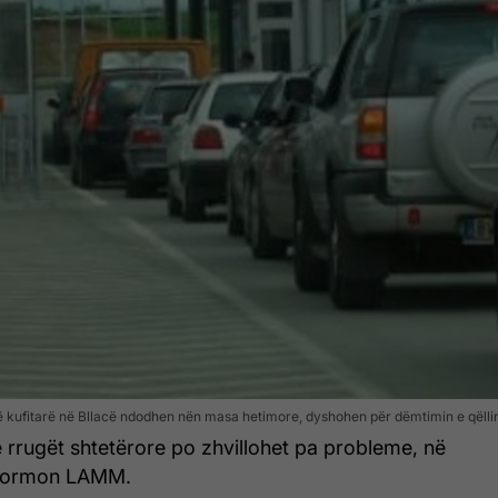
cë kufitarë në Bllacë ndodhen nën masa hetimore, dyshohen për dëmtimin e qël
 rrugët shtetërore po zhvillohet pa probleme, në
informon LAMM.