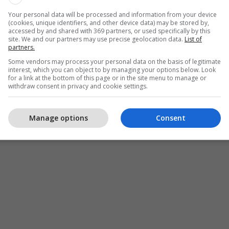
Your personal data will be processed and information from your device
(cookies, unique identifiers, and other device data) may be stored by,
accessed by and shared with 369 partners, or used specifically by this
site. We and our partners may use precise geolocation data.
List of
partners.
Some vendors may process your personal data on the basis of legitimate
interest, which you can object to by managing your options below. Look
for a link at the bottom of this page or in the site menu to manage or
withdraw consent in privacy and cookie settings.
Manage options
Consent