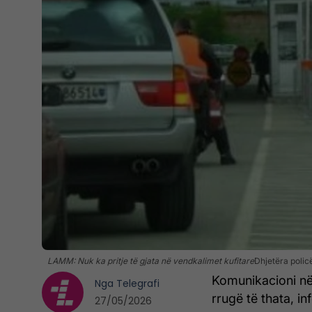
LAMM: Nuk ka pritje të gjata në vendkalimet kufitare
Dhjetëra poli
Komunikacioni në
Nga
Telegrafi
rrugë të thata, 
27/05/2026