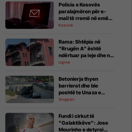
Policia e Kosovës
paralajmëron për e-
mail të rremë në emër
të drejtorit të
Kosovë
Përgjithshëm
Rama: Shtëpia në
"Rrugën A" është
ndërtuar pa leje dhe në
pronë komunale
Lajme
Betonierja thyen
barrierat dhe bie
poshtë te Unaza e
Madhe në Tiranë,
Shqipëri
dyshohet për viktima
Fundi i cirkut të
"Galaktikëve": Jose
Mourinho e detyroi