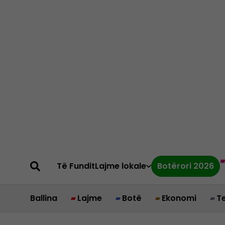
Të Fundit
Lajme lokale
Botërori 2026
Ballina
Lajme
Botë
Ekonomi
T