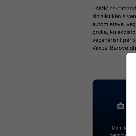
LAMM rekomandon 
sinjalistikën e v
automjeteve, veça
gryka, ku ekzisto
veçanërisht për 
Vinicë-Berovë d