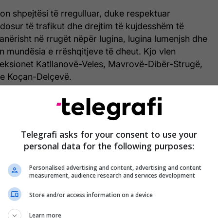
shpejtësi të rregulluar, duke respektuar
endosur të trafikut dhe drejtim të kujdesshëm të
nërisht në rrugët nëpër lugina, lugina lumenjsh dhe
n mundësia e rrëshqitjeve të dheut. Kjo vlen
seksionet Katllanovë-Veles, Mavrovë-Dibër-Strugë,
he Koçan-Delçevë.
Telegrafi asks for your consent to use your
personal data for the following purposes:
Personalised advertising and content, advertising and content
measurement, audience research and services development
Store and/or access information on a device
Learn more