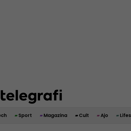
ech
Sport
Magazina
Cult
Ajo
Life