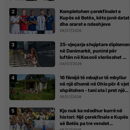
Kompletohen çerekfinalet e
Kupës së Botës, këto janë datat
dhe oraret e ndeshjeve
08/07/2026
25-vjeçarja shqiptare diplomon
në Danimarkë, punimi për
luftën në Kosovë vlerësohet me
notën më të lartë
04/07/2026
16 fëmijë të mbajtur të mbyllur
në një dhomë në Ohio për 4 vjet
shpëtohen - tani ata i pret një
sfidë e madhe
05/07/2026
Kjo nuk ka ndodhur kurrë në
histori: Një çerekfinale e Kupës
së Botës pa tre vendet
legjendare të futbollit
06/07/2026