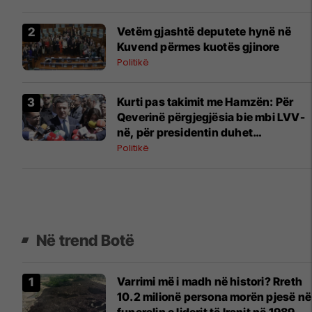
Vetëm gjashtë deputete hynë në
Kuvend përmes kuotës gjinore
Politikë
Kurti pas takimit me Hamzën: Për
Qeverinë përgjegjësia bie mbi LVV-
në, për presidentin duhet
bashkëpunim i të gjitha partive
Politikë
Në trend Botë
Varrimi më i madh në histori? Rreth
10.2 milionë persona morën pjesë në
funeralin e liderit të Iranit në 1989