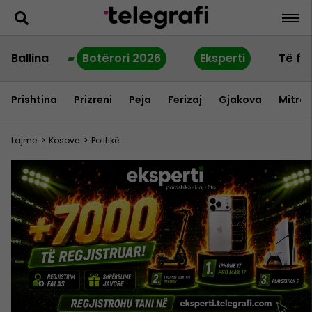
Ballina
Botërori 2026
Eksperti
Të fu
Prishtina
Prizreni
Peja
Ferizaj
Gjakova
Mitrov
Lajme
>
Kosove
>
Politikë