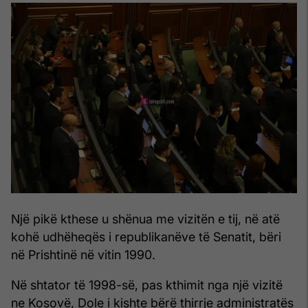
Një pikë kthese u shënua me vizitën e tij, në atë
kohë udhëheqës i republikanëve të Senatit, bëri
në Prishtinë në vitin 1990.
Në shtator të 1998-së, pas kthimit nga një vizitë
ne Kosovë, Dole i kishte bërë thirrje administratës