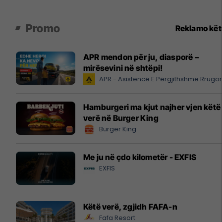
Promo
Reklamo kë
APR mendon për ju, diasporë –
mirësevini në shtëpi!
APR - Asistencë E Përgjithshme Rrugo
Hamburgeri ma kjut najher vjen këtë
verë në Burger King
Burger King
Me ju në çdo kilometër - EXFIS
EXFIS
Këtë verë, zgjidh FAFA-n
Fafa Resort