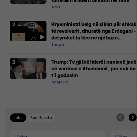
Azia
Kryeministri belg në siklet për shkak
të revolverit, dhuratë nga Erdogani -
detyrohet ta lërë në një bazë
ushtarake
Turqia
Trump: Të gjithë liderët iranianë janë
në varrimin e Khameneit, por nuk do
t’i godasim
Amerika
Jobs
Real Estate