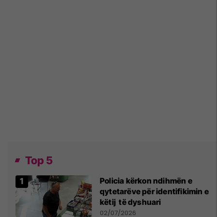
Top 5
Policia kërkon ndihmën e
qytetarëve për identifikimin e
këtij të dyshuari
02/07/2026