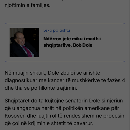
njoftimin e familjes.
​Ndërron jetë miku i madh i
shqiptarëve, Bob Dole
Në muajin shkurt, Dole zbuloi se ai ishte
diagnostikuar me kancer të mushkërive të fazës 4
dhe tha se po fillonte trajtimin.
Shqiptarët do ta kujtojnë senatorin Dole si njeriun
që u angazhua herët në politikën amerikane për
Kosovën dhe luajti rol të rëndësishëm në procesin
që çoi në krijimin e shtetit të pavarur.