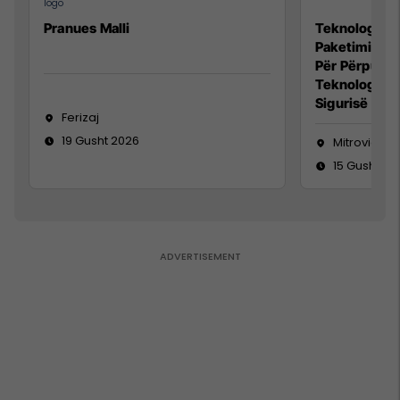
Pranues Malli
Teknolog/e p
Paketimin e 
Për Përpunim
Teknolog/e 
Sigurisë së 
Ferizaj
19 Gusht 2026
Mitrovicë
15 Gusht 20