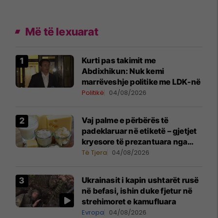
Më të lexuarat
Kurti pas takimit me
Abdixhikun: Nuk kemi
marrëveshje politike me LDK-në
Politikë
04/08/2026
Vaj palme e përbërës të
padeklaruar në etiketë – gjetjet
kryesore të prezantuara nga
AUV-i pas kontrollit në sektorin
Të Tjera
04/08/2026
e qumështit
Ukrainasit i kapin ushtarët rusë
në befasi, ishin duke fjetur në
strehimoret e kamufluara
Evropa
04/08/2026