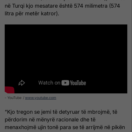
në Turqi kjo mesatare është 574 milimetra (574
litra për metër katror).
- YouTube
www.youtube.com
“Kjo tregon se jemi të detyruar të mbrojmë, të
përdorim në mënyrë racionale dhe të
menaxhojmë ujin tonë para se të arrijmë në pikën