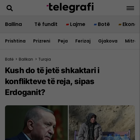
Ballina
Të fundit
Lajme
Botë
Ekono
Prishtina
Prizreni
Peja
Ferizaj
Gjakova
Mitrov
Botë
>
Ballkan
>
Turqia
Kush do të jetë shkaktari i
konflikteve të reja, sipas
Erdoganit?