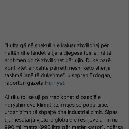
“Lufta që në shekullin e kaluar zhvillohej për
naftën dhe lëndët e tjera djegëse fosile, në të
ardhmen do të zhvillohet për ujin. Duke parë
konfliktet e nxehta përreth nesh, këto shenja
tashmë janë të dukshme”, u shpreh Erdogan,
raporton gazeta
Hurriyet.
Ai rikujtoi se uji po rrezikohet si pasojë e
ndryshimeve klimatike, rritjes së popullsisë,
urbanizimit të shpejtë dhe industrializimit. Sipas
tij, mesatarja vjetore globale e reshjeve arrin në
990 milimetra (990 litra për metër katror), ndërsa