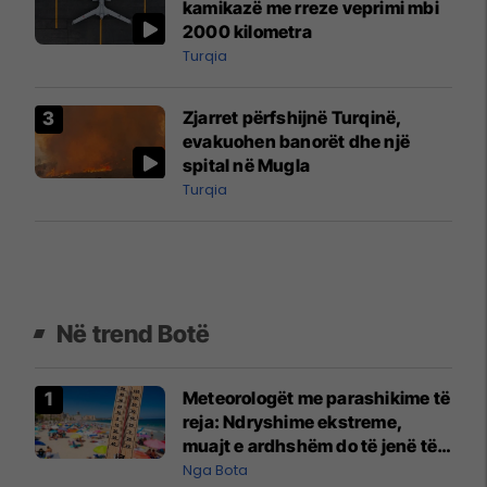
kamikazë me rreze veprimi mbi
2000 kilometra
Turqia
Zjarret përfshijnë Turqinë,
evakuohen banorët dhe një
spital në Mugla
Turqia
Në trend Botë
Meteorologët me parashikime të
reja: Ndryshime ekstreme,
muajt e ardhshëm do të jenë të
pazakontë
Nga Bota