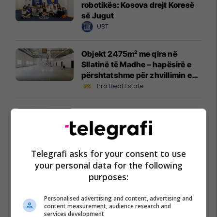
robotikës: Kosova drejt Koresë
së Jugut
UBT
Objekt 2475m² me qira në
Sllatinë të Madhe – hapësirë e
përshtatshme për zhvillimin e
biznesit #16068
Pro Real Estate
Zgjidhni PrishtinaTicket për
udhëtimin tuaj drejt Hamburgut
Prishtina Ticket
Telegrafi asks for your consent to use
Karburant cilësor dhe shumë
your personal data for the following
më tepër!
purposes:
Petrol Company
Personalised advertising and content, advertising and
content measurement, audience research and
services development