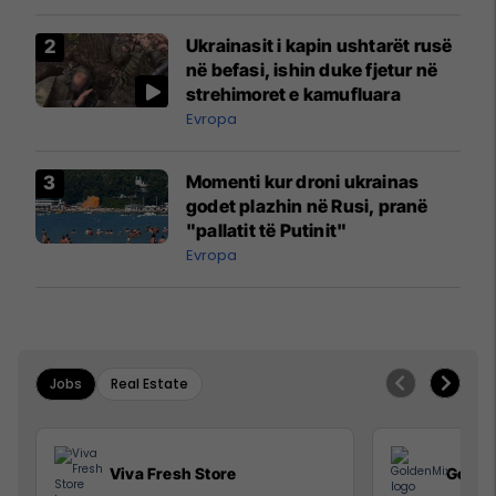
Ukrainasit i kapin ushtarët rusë
në befasi, ishin duke fjetur në
strehimoret e kamufluara
Evropa
Momenti kur droni ukrainas
godet plazhin në Rusi, pranë
"pallatit të Putinit"
Evropa
Jobs
Real Estate
Viva Fresh Store
Golde