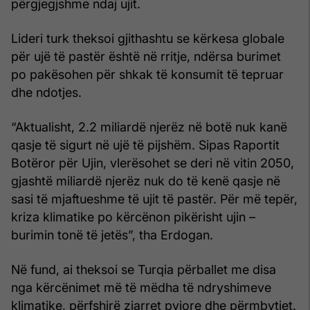
përgjegjshme ndaj ujit.
Lideri turk theksoi gjithashtu se kërkesa globale
për ujë të pastër është në rritje, ndërsa burimet
po pakësohen për shkak të konsumit të tepruar
dhe ndotjes.
“Aktualisht, 2.2 miliardë njerëz në botë nuk kanë
qasje të sigurt në ujë të pijshëm. Sipas Raportit
Botëror për Ujin, vlerësohet se deri në vitin 2050,
gjashtë miliardë njerëz nuk do të kenë qasje në
sasi të mjaftueshme të ujit të pastër. Për më tepër,
kriza klimatike po kërcënon pikërisht ujin –
burimin tonë të jetës”, tha Erdogan.
Në fund, ai theksoi se Turqia përballet me disa
nga kërcënimet më të mëdha të ndryshimeve
klimatike, përfshirë zjarret pyjore dhe përmbytjet.