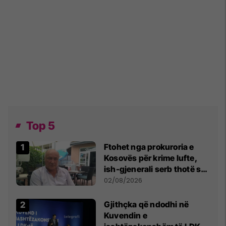
Top 5
Ftohet nga prokuroria e
Kosovës për krime lufte,
ish-gjenerali serb thotë se
dikush e tradhtoi në
02/08/2026
Beograd
Gjithçka që ndodhi në
Kuvendin e