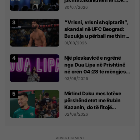
jashtëzakonshëm të LDK-
së
30/07/2026
“Vrisni, vrisni shqiptarët”,
skandal në UFC Beograd:
Buzukja u përball me thirrje
anti-shqiptare nga
01/08/2026
tribunat
Një pleskavicë e ngrënë
nga Dua Lipa në Prishtinë
në orën 04:28 të mëngjesit
- dhe bota digjitale serbe
03/08/2026
shpall gjendjen e luftës
Mirlind Daku mes lotëve
përshëndetet me Rubin
Kazanin, do të fitojë
miliona te Spartak Moska
02/08/2026