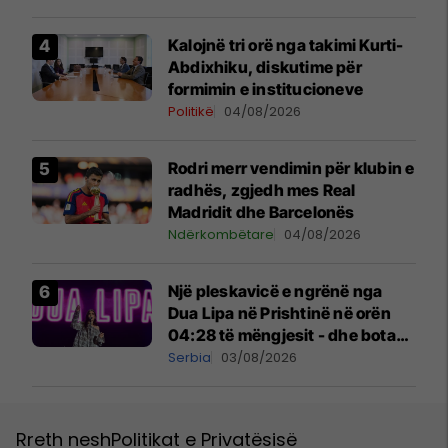
Kalojnë tri orë nga takimi Kurti-
Abdixhiku, diskutime për
formimin e institucioneve
Politikë
04/08/2026
Rodri merr vendimin për klubin e
radhës, zgjedh mes Real
Madridit dhe Barcelonës
Ndërkombëtare
04/08/2026
Një pleskavicë e ngrënë nga
Dua Lipa në Prishtinë në orën
04:28 të mëngjesit - dhe bota
digjitale serbe shpall gjendjen e
Serbia
03/08/2026
luftës
Rreth nesh
Politikat e Privatësisë