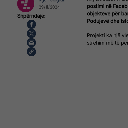
Nga
Telegrafi
postimi në Faceb
29/11/2024
objekteve për ba
Podujevë dhe Ist
Projekti ka një v
strehim më të pë