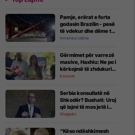
Pamje, erërat e forta
godasin Brazilin - pesë
të vdekur dhe dëme të
shumta materiale
Amerika Latine
Gërmimet për varrezë
masive, ​Haxhiu: Ne po i
kërkojmë të zhdukurit,
Vuçiq vazhdon t’i
Kosovë
mohojë krimet
Serbia konsullatë në
Shkodër? Bushati: Uroj
që lajmi të mos jetë i
vërtetë
Shqipëri
“Këso ndëshkimesh