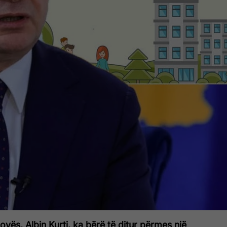
ovës, Albin Kurti, ka bërë të ditur përmes një