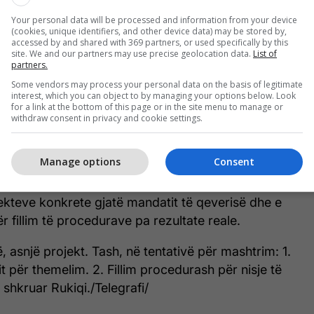
Your personal data will be processed and information from your device
(cookies, unique identifiers, and other device data) may be stored by,
accessed by and shared with 369 partners, or used specifically by this
nën qeverisjen e tyre, u shtrenjëtua çdo produkt dhe
site. We and our partners may use precise geolocation data.
List of
 rrit. Mbi 250 mijë të rinj e lanë Kosovën në kërkim
partners.
 mirë jashtë saj. Sonte, pas katër viteve premtim,
Some vendors may process your personal data on the basis of legitimate
interest, which you can object to by managing your options below. Look
rezanton një tjetër ‘dokument’ për banesat e
for a link at the bottom of this page or in the site menu to manage or
r 48 muaj, nuk ishin në gjendje një urë 13 metra
withdraw consent in privacy and cookie settings.
ndërtojnë diçka më shumë," ka shkruar Deliu-Kodra.
Manage options
Consent
nëtari i Kryesisë së LDK-së, Berat Rukiqi, e ka
tim një “tentativë për mashtrim”. Ai ka theksuar
kteve konkrete gjatë mandatit të qeverisë dhe e
r fillim të procedurave pa rezultate reale.
, asnjë projekt. Tash, në tentativë për mashtrim: 1.
it për themelim. 2. Fillim procedurash për nisje të
shkruar Rukiqi./Telegrafi/