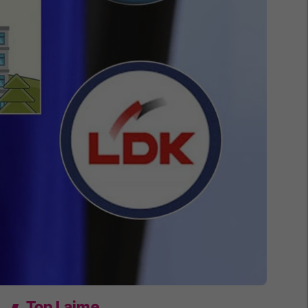
Top Lajme