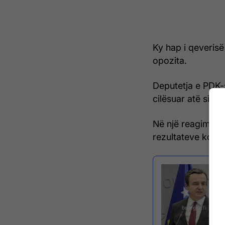
Ky hap i qeveris
opozita.
Deputetja e PDK-s
cilësuar atë si një
Në një reagim në
rezultateve konkr