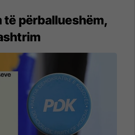
im të përballueshëm,
ashtrim