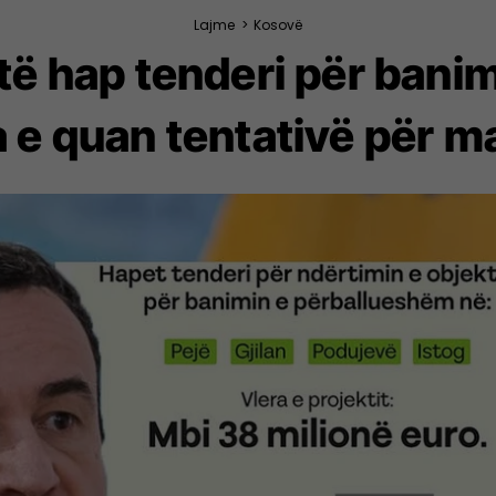
Lajme
>
Kosovë
htë hap tenderi për ban
a e quan tentativë për m