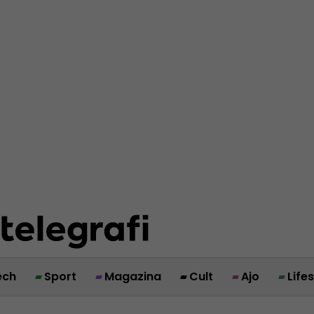
ech
Sport
Magazina
Cult
Ajo
Life