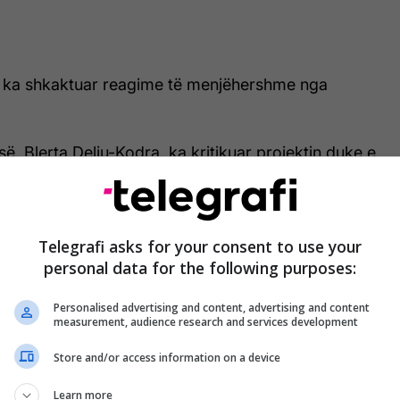
ë ka shkaktuar reagime të menjëhershme nga
ë, Blerta Deliu-Kodra, ka kritikuar projektin duke e
 farsë.
 Facebook, ajo ka theksuar se ka mungesë të
ete gjatë mandatit të qeverisë.
Telegrafi asks for your consent to use your
personal data for the following purposes:
Personalised advertising and content, advertising and content
measurement, audience research and services development
Kurti njofton se kanë hapur
tenderin për ndërtimin e objekteve
Store and/or access information on a device
për banim të përballueshëm
Learn more