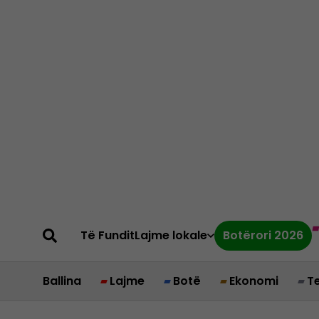
Të Fundit
Lajme lokale
Botërori 2026
Ballina
Lajme
Botë
Ekonomi
T