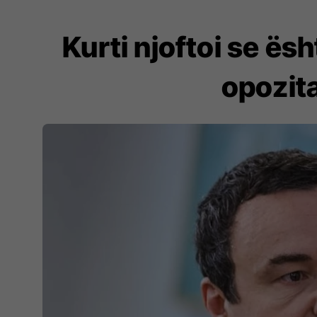
Kurti njoftoi se ës
opozit