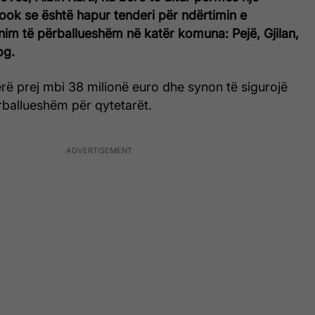
ook se është hapur tenderi për ndërtimin e
nim të përballueshëm në katër komuna: Pejë, Gjilan,
og.
lerë prej mbi 38 milionë euro dhe synon të sigurojë
rballueshëm për qytetarët.