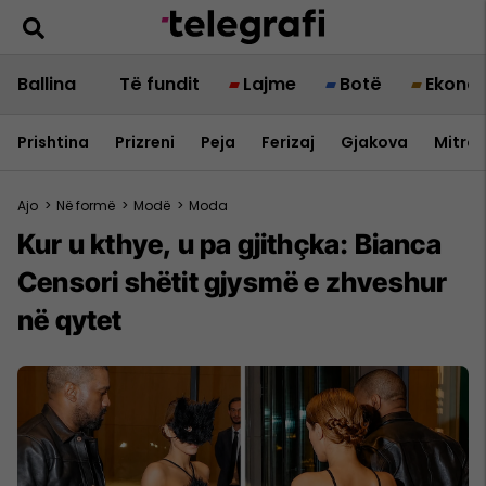
Ballina
Të fundit
Lajme
Botë
Ekono
Prishtina
Prizreni
Peja
Ferizaj
Gjakova
Mitrov
Ajo
>
Në formë
>
Modë
>
Moda
Kur u kthye, u pa gjithçka: Bianca
Censori shëtit gjysmë e zhveshur
në qytet