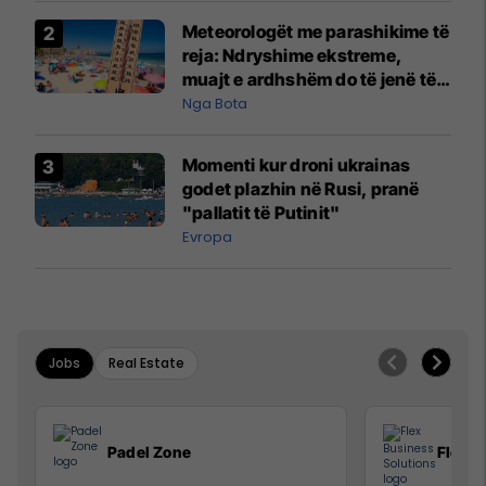
Meteorologët me parashikime të
reja: Ndryshime ekstreme,
muajt e ardhshëm do të jenë të
pazakontë
Nga Bota
Momenti kur droni ukrainas
godet plazhin në Rusi, pranë
"pallatit të Putinit"
Evropa
Jobs
Real Estate
Padel Zone
Flex B