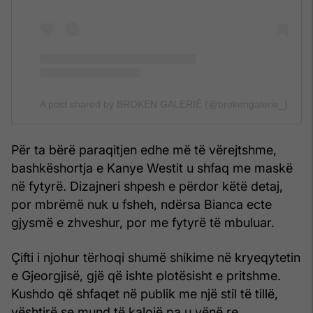
A post shared by BROKEN GALERIÉ (@brokengalerie_)
Për ta bërë paraqitjen edhe më të vërejtshme,
bashkëshortja e Kanye Westit u shfaq me maskë
në fytyrë. Dizajneri shpesh e përdor këtë detaj,
por mbrëmë nuk u fsheh, ndërsa Bianca ecte
gjysmë e zhveshur, por me fytyrë të mbuluar.
Çifti i njohur tërhoqi shumë shikime në kryeqytetin
e Gjeorgjisë, gjë që ishte plotësisht e pritshme.
Kushdo që shfaqet në publik me një stil të tillë,
vështirë se mund të kalojë pa u vënë re.