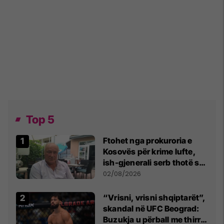
Top 5
Ftohet nga prokuroria e
Kosovës për krime lufte,
ish-gjenerali serb thotë se
dikush e tradhtoi në
02/08/2026
Beograd
“Vrisni, vrisni shqiptarët”,
skandal në UFC Beograd:
Buzukja u përball me thirrje