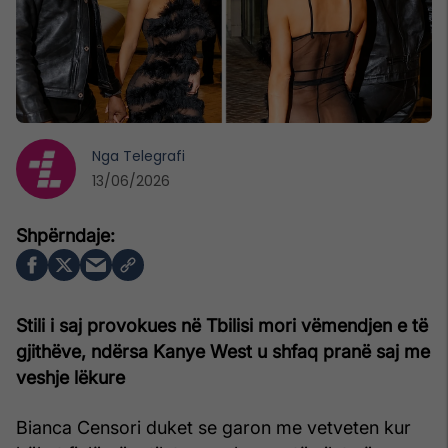
Nga
Telegrafi
13/06/2026
Stili i saj provokues në Tbilisi mori vëmendjen e të
gjithëve, ndërsa Kanye West u shfaq pranë saj me
veshje lëkure
Bianca Censori duket se garon me vetveten kur