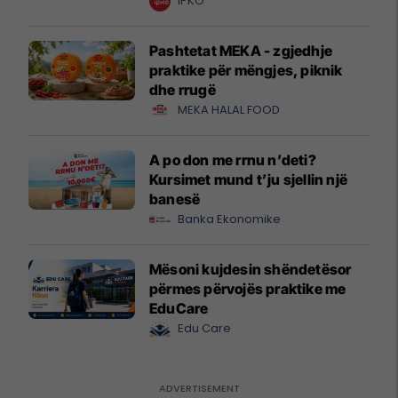
IPKO
Pashtetat MEKA - zgjedhje
praktike për mëngjes, piknik
dhe rrugë
MEKA HALAL FOOD
A po don me rrnu n’deti?
Kursimet mund t’ju sjellin një
banesë
Banka Ekonomike
Mësoni kujdesin shëndetësor
përmes përvojës praktike me
EduCare
Edu Care