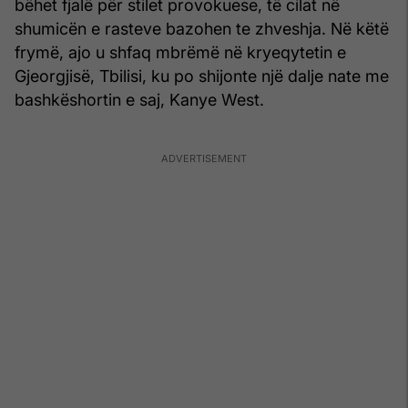
bëhet fjalë për stilet provokuese, të cilat në
shumicën e rasteve bazohen te zhveshja. Në këtë
frymë, ajo u shfaq mbrëmë në kryeqytetin e
Gjeorgjisë, Tbilisi, ku po shijonte një dalje nate me
bashkëshortin e saj, Kanye West.