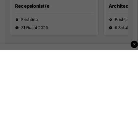
Recepsionist/e
Architect
Prishtine
Prishtinë
31 Gusht 2026
6 Shtator 2
×