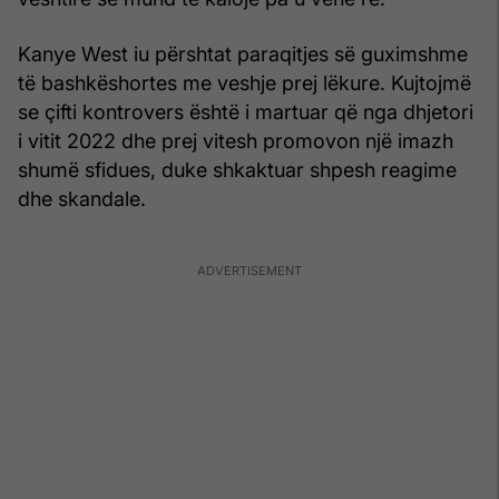
Kanye West iu përshtat paraqitjes së guximshme
të bashkëshortes me veshje prej lëkure. Kujtojmë
se çifti kontrovers është i martuar që nga dhjetori
i vitit 2022 dhe prej vitesh promovon një imazh
shumë sfidues, duke shkaktuar shpesh reagime
dhe skandale.