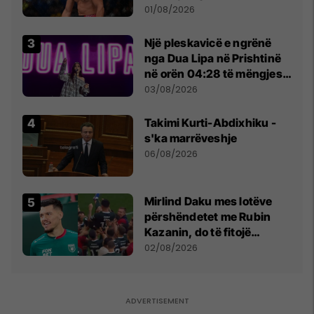
anti-shqiptare nga
01/08/2026
tribunat
Një pleskavicë e ngrënë
nga Dua Lipa në Prishtinë
në orën 04:28 të mëngjesit
- dhe bota digjitale serbe
03/08/2026
shpall gjendjen e luftës
Takimi Kurti-Abdixhiku -
s'ka marrëveshje
06/08/2026
Mirlind Daku mes lotëve
përshëndetet me Rubin
Kazanin, do të fitojë
miliona te Spartak Moska
02/08/2026