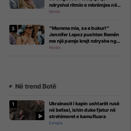
ndryshoi ritmin e mbrëmjes në
Nju-Jork
Moda
“Mamma mia, sa e bukur!”
Jennifer Lopez pushton Romën
me një pamje krejt ndryshe nga
ajo që jemi mësuar
Moda
Në trend Botë
Ukrainasit i kapin ushtarët rusë
në befasi, ishin duke fjetur në
strehimoret e kamufluara
Evropa