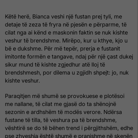
Këtë herë, Bianca veshi një fustan prej tyli, me
detaje të zeza të fryra në pjesën e përparme, të
cilat nga ai kënd e maskonin faktin se nuk kishte
veshur të brendshme. Mirëpo, kur u kthye, kjo u
bë e dukshme. Për më tepër, prerja e fustanit
imitonte formën e tangave, ndaj për një çast dukej
sikur mund të kishte zgjedhur atë lloj të
brendshmesh, por dilema u zgjidh shpejt: jo, nuk
kishte veshur.
Paraqitjen më shumë se provokuese e plotësoi
me nallane, të cilat me gjasë do ta shënojnë
sezonin e ardhshëm të modës verore. Ndërsa
fustane të tilla, të veshura pa të brendshme,
vështirë se do të bëhen trend i përgjithshëm, edhe
pse zhveshja është shumë e pranishme në skenën