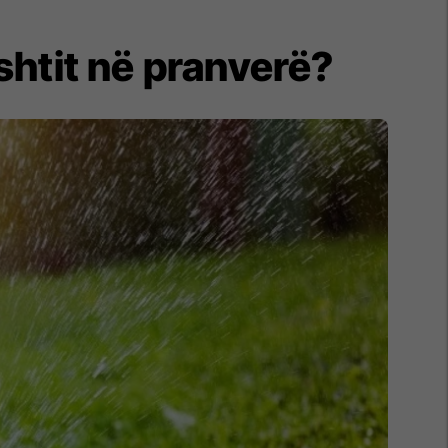
pshtit në pranverë?