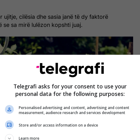
r ujitje, cilësia dhe sasia janë të dy faktorë
 se sa mirë lulëzon kopshti juaj.
Telegrafi asks for your consent to use your
personal data for the following purposes:
Personalised advertising and content, advertising and content
measurement, audience research and services development
Store and/or access information on a device
Learn more
e më e llogaritur të jetë ujitja, aq më mirë do të