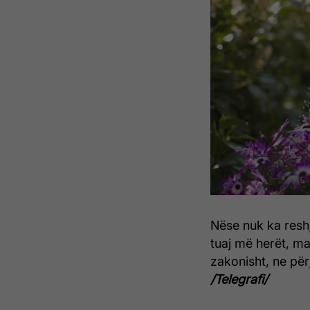
Nëse nuk ka reshje,
tuaj më herët, maj
zakonisht, ne pë
/Telegrafi/