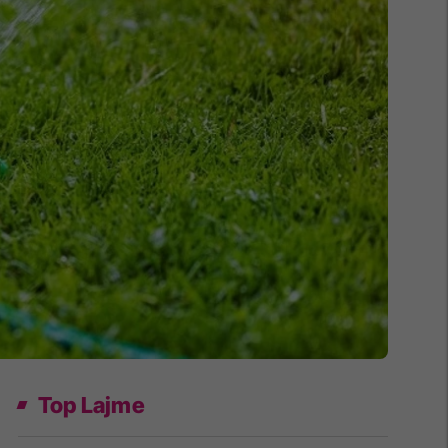
Top Lajme