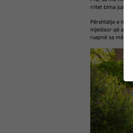
rritet bima juaj.
Përshtatja e meto
mjedisor që ajo p
ruajmë sa më sh