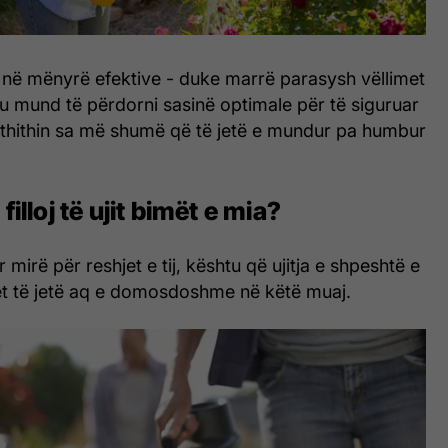
t në mënyrë efektive - duke marrë parasysh vëllimet
u mund të përdorni sasinë optimale për të siguruar
ë thithin sa më shumë që të jetë e mundur pa humbur
filloj të ujit bimët e mia?
ur mirë për reshjet e tij, kështu që ujitja e shpeshtë e
ret të jetë aq e domosdoshme në këtë muaj.