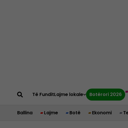
Të Fundit
Lajme lokale
Botërori 2026
Ballina
Lajme
Botë
Ekonomi
T