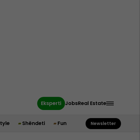
Eksperti
Jobs
Real Estate
style
Shëndeti
Fun
Newsletter