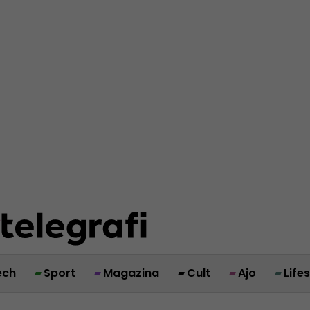
ech
Sport
Magazina
Cult
Ajo
Life