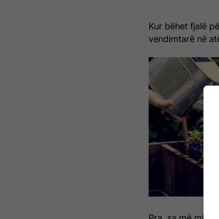
Kur bëhet fjalë pë
vendimtarë në atë
Pra, sa më mirë dh