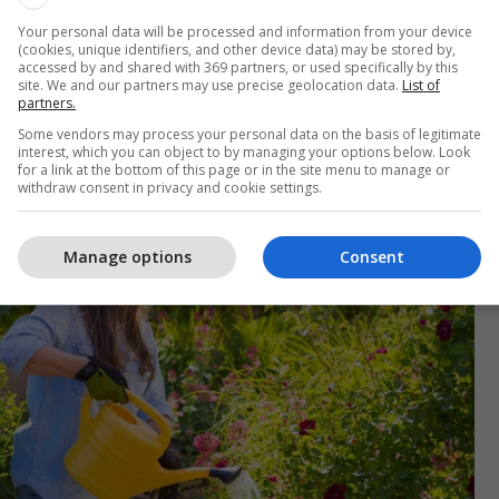
Your personal data will be processed and information from your device
(cookies, unique identifiers, and other device data) may be stored by,
accessed by and shared with 369 partners, or used specifically by this
dës është gjithashtu thelbësore për ndikimin
site. We and our partners may use precise geolocation data.
List of
partners.
araqet. Uji është një burim i vlefshëm dhe duhet ta
Some vendors may process your personal data on the basis of legitimate
umë.
interest, which you can object to by managing your options below. Look
for a link at the bottom of this page or in the site menu to manage or
withdraw consent in privacy and cookie settings.
Manage options
Consent