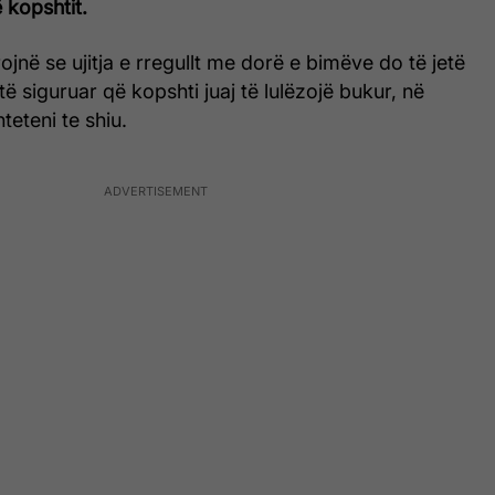
 kopshtit.
jnë se ujitja e rregullt me ​​dorë e bimëve do të jetë
ë siguruar që kopshti juaj të lulëzojë bukur, në
eteni te shiu.