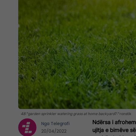
48:"garden sprinkler watering grass at home backyard
7:"ronstik
Ndërsa i afrohemi
Nga
Telegrafi
ujitja e bimëve s
20/04/2022