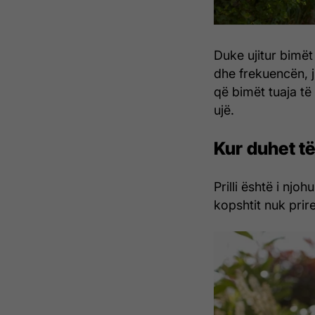
Duke ujitur bimë
dhe frekuencën, j
që bimët tuaja t
ujë.
Kur duhet të 
Prilli është i njoh
kopshtit nuk pri