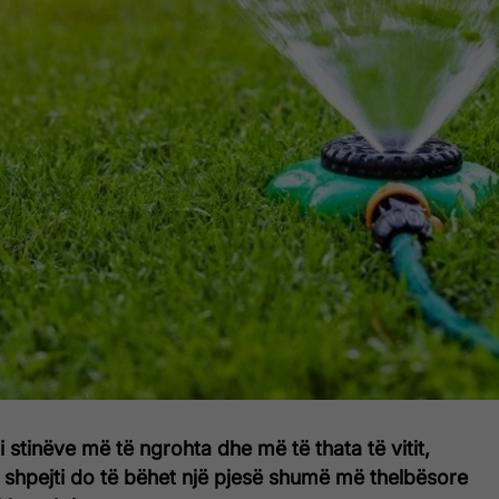
 stinëve më të ngrohta dhe më të thata të vitit,
ë shpejti do të bëhet një pjesë shumë më thelbësore