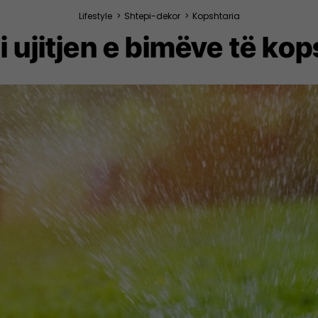
Lifestyle
>
Shtepi-dekor
>
Kopshtaria
ni ujitjen e bimëve të ko