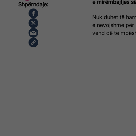
e mirëmbajtjes së
Nuk duhet të harro
e nevojshme për t
vend që të mbësht