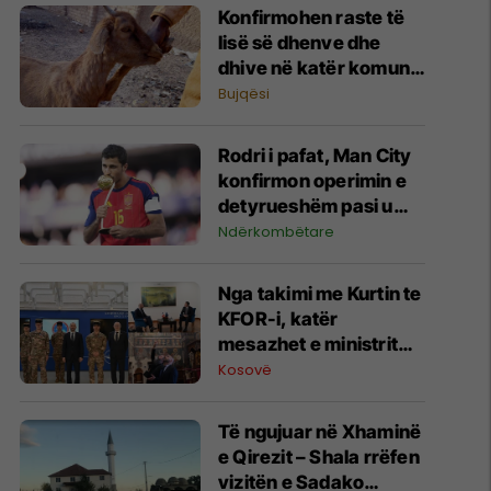
Konfirmohen raste të
lisë së dhenve dhe
dhive në katër komuna
- AUV me apel urgjent
Bujqësi
për fermerët
Rodri i pafat, Man City
konfirmon operimin e
detyrueshëm pasi u
zgjodh lojtari më i mirë
Ndërkombëtare
në Kupën e Botës
Nga takimi me Kurtin te
KFOR-i, katër
mesazhet e ministrit
francez nga vizita në
Kosovë
Kosovë
Të ngujuar në Xhaminë
e Qirezit – Shala rrëfen
vizitën e Sadako