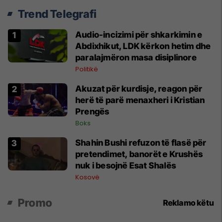
Trend Telegrafi
Audio-incizimi për shkarkimin e
Abdixhikut, LDK kërkon hetim dhe
paralajmëron masa disiplinore
Politikë
Akuzat për kurdisje, reagon për
herë të parë menaxheri i Kristian
Prengës
Boks
Shahin Bushi refuzon të flasë për
pretendimet, banorët e Krushës
nuk i besojnë Esat Shalës
Kosovë
Promo
Reklamo këtu