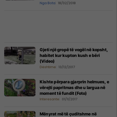
Nga Bota
18/02/2018
Gjeti një gropë të vogël në kopsht,
habitet kur kupton kush e bëri
(Video)
Dështime
13/12/2017
Kishte përpara gjarprin helmues, e
vërejti papritmas dhe u largua në
moment të fundit (Foto)
Interesante
01/11/2017
Mënyrat më të çuditshme në