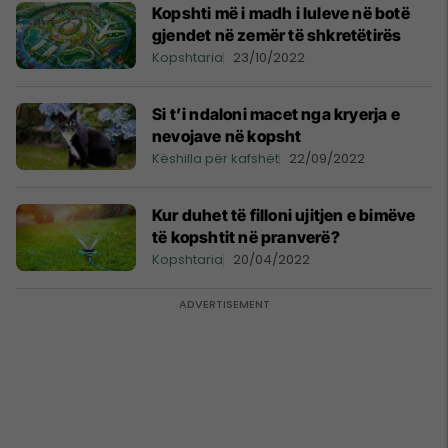
Kopshti më i madh i luleve në botë
gjendet në zemër të shkretëtirës
Kopshtaria
23/10/2022
Si t’i ndaloni macet nga kryerja e
nevojave në kopsht
Këshilla për kafshët
22/09/2022
Kur duhet të filloni ujitjen e bimëve
të kopshtit në pranverë?
Kopshtaria
20/04/2022