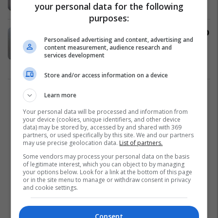
Fun Lajme
05/06/2017
your personal data for the following
purposes:
Gjeti në kopsht stolitë e vjetra 1,400
Personalised advertising and content, advertising and
vjet, ia vlerësojnë me çmim të ulët
content measurement, audience research and
(Foto)
services development
Interesante
29/05/2017
Store and/or access information on a device
Learn more
1
Your personal data will be processed and information from
your device (cookies, unique identifiers, and other device
data) may be stored by, accessed by and shared with 369
partners, or used specifically by this site. We and our partners
may use precise geolocation data.
List of partners.
Some vendors may process your personal data on the basis
of legitimate interest, which you can object to by managing
your options below. Look for a link at the bottom of this page
or in the site menu to manage or withdraw consent in privacy
and cookie settings.
Consent