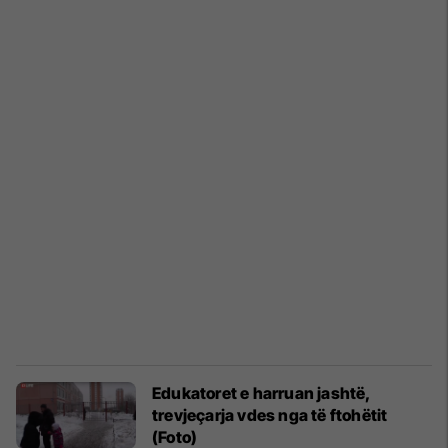
Edukatoret e harruan jashtë,
trevjeçarja vdes nga të ftohëtit
(Foto)