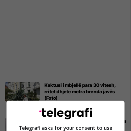
Kaktusi i mbjellë para 30 vitesh,
rritet dhjetë metra brenda javës
(Foto)
Interesante
08/08/2017
Vazhdonte ta kosiste barin edhe pse
Telegrafi asks for your consent to use
në afërsi kishte tornado (Foto)