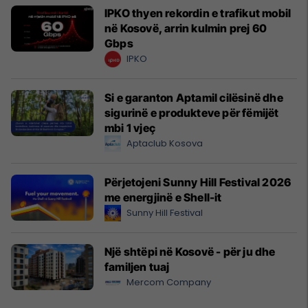
IPKO thyen rekordin e trafikut mobil
në Kosovë, arrin kulmin prej 60
Gbps
IPKO
Si e garanton Aptamil cilësinë dhe
sigurinë e produkteve për fëmijët
mbi 1 vjeç
Aptaclub Kosova
Përjetojeni Sunny Hill Festival 2026
me energjinë e Shell-it
Sunny Hill Festival
Një shtëpi në Kosovë - për ju dhe
familjen tuaj
Mercom Company