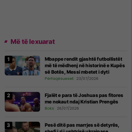
Më të lexuarat
Mbappe rendit gjashtë futbollistët
më të mëdhenj në historinë e Kupës
së Botës, Messi mbetet i dyti
Përfaqësueset
23/07/2026
Fjalët e para të Joshuas pas fitores
me nokaut ndaj Kristian Prengës
Boks
26/07/2026
Pesë ditë pas marrjes së detyrës,
shefi i ri i ushtrisë ukrainase