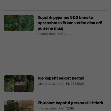
Kopshti pyjor me 500 bimë të
ngrënshme kërkon vetëm disa orë
punë në muaj
Kopshtaria
16/11/2020
Një kopsht sekret në Itali
Çfarë të vizitosh
14/05/2020
Zbulohet kopshti personal i Hitlerit
Interesante
14/11/2019