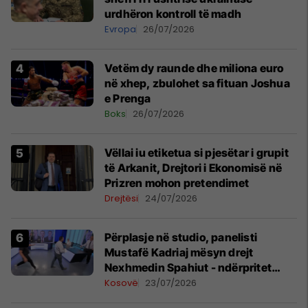
urdhëron kontroll të madh
Evropa
26/07/2026
Vetëm dy raunde dhe miliona euro
në xhep, zbulohet sa fituan Joshua
e Prenga
Boks
26/07/2026
Vëllai iu etiketua si pjesëtar i grupit
të Arkanit, Drejtori i Ekonomisë në
Prizren mohon pretendimet
Drejtësi
24/07/2026
Përplasje në studio, panelisti
Mustafë Kadriaj mësyn drejt
Nexhmedin Spahiut - ndërpritet
transmetimi
Kosovë
23/07/2026