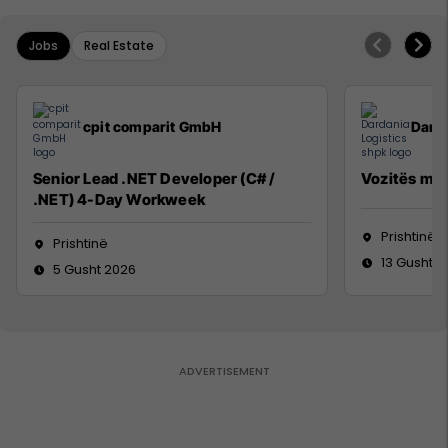
Jobs
Real Estate
cpit comparit GmbH
Darda
Senior Lead .NET Developer (C# /
Vozitës me 
.NET) 4-Day Workweek
Prishtinë
Prishtinë
13 Gusht 2
5 Gusht 2026