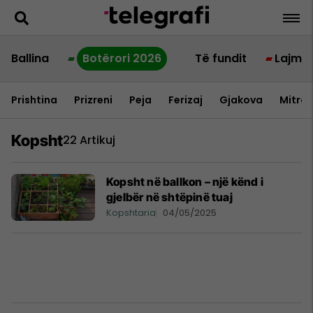
Ballina
Botërori 2026
Të fundit
Lajme
Prishtina
Prizreni
Peja
Ferizaj
Gjakova
Mitrov
Kopsht
22 Artikuj
Kopsht në ballkon – një kënd i
gjelbër në shtëpinë tuaj
Kopshtaria
04/05/2025