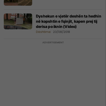
Dyshekun e vjetër deshën ta hedhin
në kopshtin e fqinjit, kapen prej tij
derisa po iknin (Video)
Dështime
23/08/2018