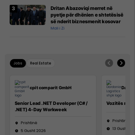
Airways që po shkonte drejt
Dritan Abazoviqi merret në
Mançesterit
pyetje për dhënien e shtetësisë
së nderit biznesmenit kosovar
Mali i Zi
Jobs
Real Estate
cpit comparit GmbH
Dardan
Senior Lead .NET Developer (C# /
Vozitës me K
.NET) 4-Day Workweek
Prishtinë
Prishtinë
13 Gusht 20
5 Gusht 2026