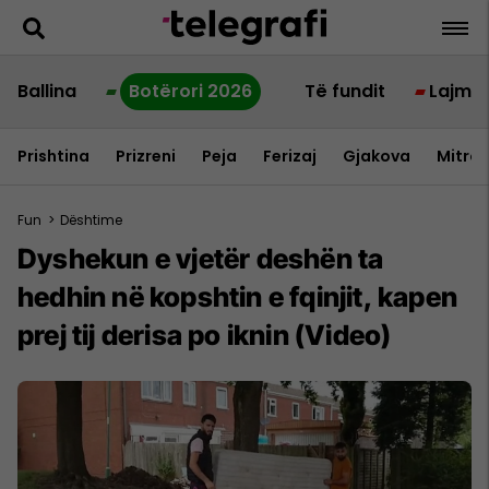
Ballina
Botërori 2026
Të fundit
Lajme
Prishtina
Prizreni
Peja
Ferizaj
Gjakova
Mitrov
Fun
>
Dështime
Dyshekun e vjetër deshën ta
hedhin në kopshtin e fqinjit, kapen
prej tij derisa po iknin (Video)