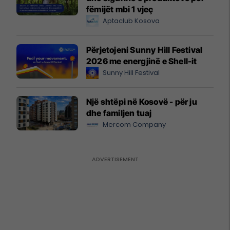
fëmijët mbi 1 vjeç
Aptaclub Kosova
Përjetojeni Sunny Hill Festival
2026 me energjinë e Shell-it
Sunny Hill Festival
Një shtëpi në Kosovë - për ju
dhe familjen tuaj
Mercom Company