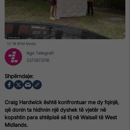
12:"© BPM Media
Nga
Telegrafi
23/08/2018
Craig Hardwick është konfrontuar me dy fqinjë,
që donin ta hidhnin një dyshek të vjetër në
kopshtin para shtëpisë së tij në Walsall të West
Midlands.