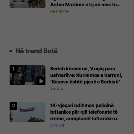
Aston Martinin e tij në mes të
rrugës së mbushur me ujë
Dështime
Në trend Botë
Sërish kërcënon, Vuçiq para
ushtarëve: Kurrë mos e harroni,
'Kosova është pjesë e Serbisë'
Serbia
14-vjeçari ndihmon policinë
britanike për një telefonatë të
rreme, aeroplanët luftarakë u
ngritën në ajër për të
Evropa
interceptuar fluturaken e Qatar