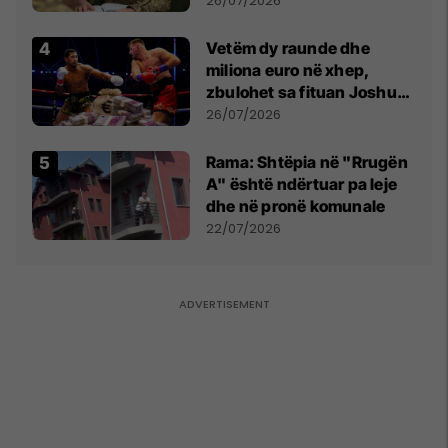
26/07/2026
Vetëm dy raunde dhe
miliona euro në xhep,
zbulohet sa fituan Joshua
e Prenga
26/07/2026
Rama: Shtëpia në "Rrugën
A" është ndërtuar pa leje
dhe në pronë komunale
22/07/2026