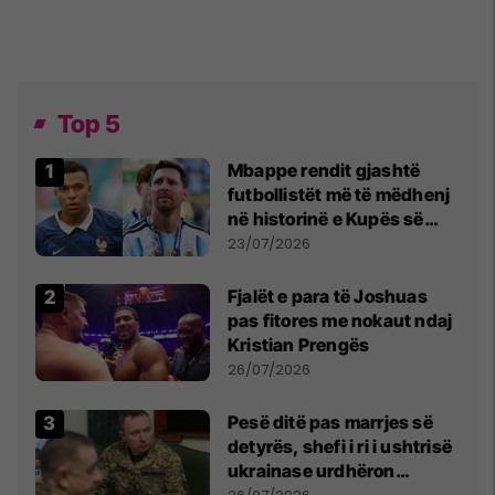
Top 5
Mbappe rendit gjashtë
futbollistët më të mëdhenj
në historinë e Kupës së
Botës, Messi mbetet i dyti
23/07/2026
Fjalët e para të Joshuas
pas fitores me nokaut ndaj
Kristian Prengës
26/07/2026
Pesë ditë pas marrjes së
detyrës, shefi i ri i ushtrisë
ukrainase urdhëron
kontroll të madh