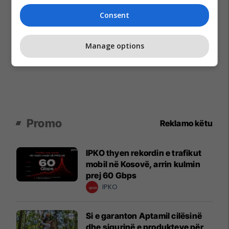
Consent
Manage options
Promo
Reklamo këtu
IPKO thyen rekordin e trafikut
mobil në Kosovë, arrin kulmin
prej 60 Gbps
IPKO
Si e garanton Aptamil cilësinë
dhe sigurinë e produkteve për