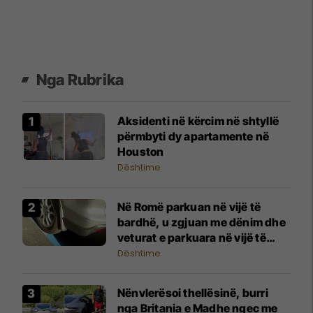
Nga Rubrika
Aksidenti në kërcim në shtyllë
përmbyti dy apartamente në
Houston
Dështime
Në Romë parkuan në vijë të
bardhë, u zgjuan me dënim dhe
veturat e parkuara në vijë të
kaltër
Dështime
Nënvlerësoi thellësinë, burri
nga Britania e Madhe ngec me