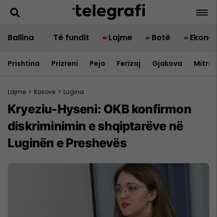
Ballina
Të fundit
Lajme
Botë
Ekono
Prishtina
Prizreni
Peja
Ferizaj
Gjakova
Mitrov
Lajme
>
Kosovë
>
Lugina
Kryeziu-Hyseni: OKB konfirmon
diskriminimin e shqiptarëve në
Luginën e Preshevës