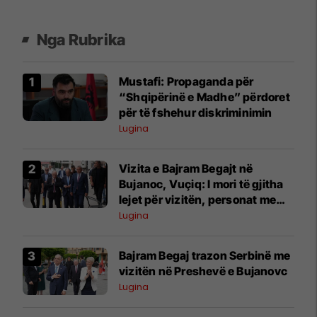
Nga Rubrika
Mustafi: Propaganda për
“Shqipërinë e Madhe” përdoret
për të fshehur diskriminimin
Lugina
​Vizita e Bajram Begajt në
Bujanoc, Vuçiq: I mori të gjitha
lejet për vizitën, personat me
armë ishin tanët
Lugina
​Bajram Begaj trazon Serbinë me
vizitën në Preshevë e Bujanovc
Lugina