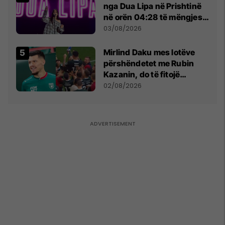
nga Dua Lipa në Prishtinë
në orën 04:28 të mëngjesit
- dhe bota digjitale serbe
03/08/2026
shpall gjendjen e luftës
Mirlind Daku mes lotëve
përshëndetet me Rubin
Kazanin, do të fitojë
miliona te Spartak Moska
02/08/2026