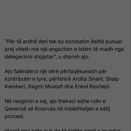
“Për të ardhë deri tek ky konstatim është punuar
prej vitesh me një angazhim e lobim të madh nga
delegacioni shqiptar”, u shpreh ajo.
Ajo falënderoi një sërë përfaqësuesish për
kontributin e tyre, përfshirë Ardita Sinani, Shaip
Kamberi, Ragmi Mustafi dhe Enkel Rexhepi.
Në reagimin e saj, ajo theksoi edhe rolin e
Qeverisë së Kosovës në mbështetjen e këtij
procesi.
“Asnjë nga këto nuk do të kishte qenë e mundur