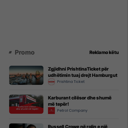
Promo
Reklamo këtu
Zgjidhni PrishtinaTicket për
udhëtimin tuaj drejt Hamburgut
Prishtina Ticket
Karburant cilësor dhe shumë
më tepër!
Petrol Company
Russell Crowe në rolin e një