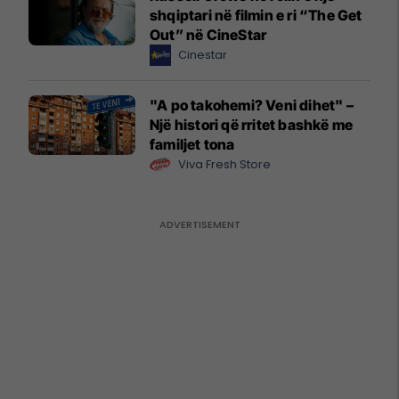
shqiptari në filmin e ri “The Get
Out” në CineStar
Cinestar
"A po takohemi? Veni dihet" –
Një histori që rritet bashkë me
familjet tona
Viva Fresh Store