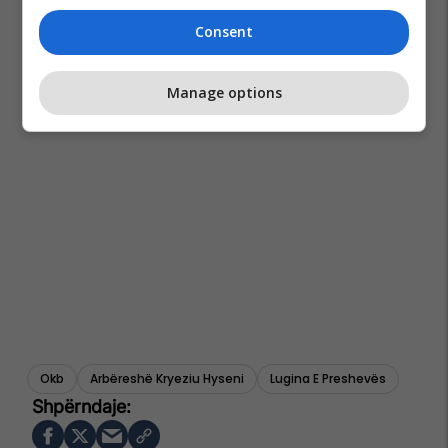
Consent
Manage options
Okb
Arbëreshë Kryeziu Hyseni
Lugina E Preshevës