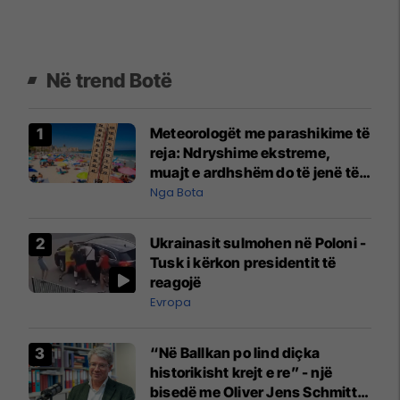
Në trend Botë
Meteorologët me parashikime të
reja: Ndryshime ekstreme,
muajt e ardhshëm do të jenë të
pazakontë
Nga Bota
Ukrainasit sulmohen në Poloni -
Tusk i kërkon presidentit të
reagojë
Evropa
“Në Ballkan po lind diçka
historikisht krejt e re” - një
bisedë me Oliver Jens Schmitt