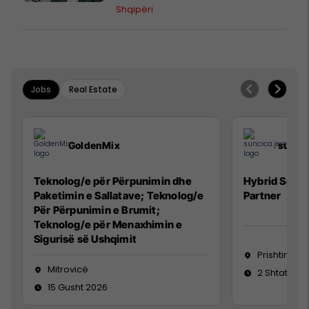
mbi protestat në Shqipëri dhe të
Shqipëri
kaluarën e rajonit
Jobs
Real Estate
GoldenMix
sunci
Teknolog/e për Përpunimin dhe
Hybrid Senio
Paketimin e Sallatave; Teknolog/e
Partner
Për Përpunimin e Brumit;
Teknolog/e për Menaxhimin e
Sigurisë së Ushqimit
Prishtinë
Mitrovicë
2 Shtator 2
15 Gusht 2026