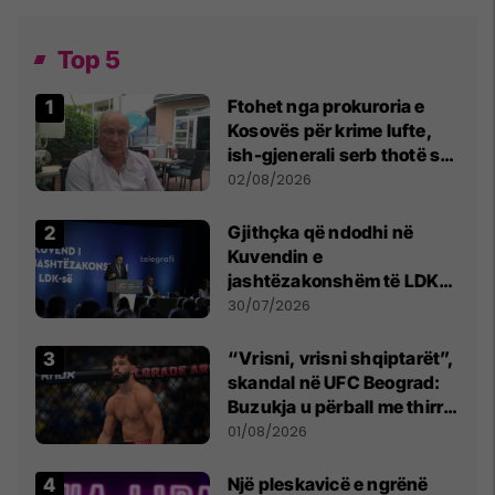
Top 5
Ftohet nga prokuroria e
Kosovës për krime lufte,
ish-gjenerali serb thotë se
dikush e tradhtoi në
02/08/2026
Beograd
Gjithçka që ndodhi në
Kuvendin e
jashtëzakonshëm të LDK-
së
30/07/2026
“Vrisni, vrisni shqiptarët”,
skandal në UFC Beograd:
Buzukja u përball me thirrje
anti-shqiptare nga
01/08/2026
tribunat
Një pleskavicë e ngrënë