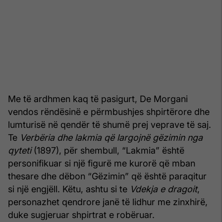
Me të ardhmen kaq të pasigurt, De Morgani
vendos rëndësinë e përmbushjes shpirtërore dhe
lumturisë në qendër të shumë prej veprave të saj.
Te
Verbëria dhe lakmia që largojnë gëzimin nga
qyteti
(1897), për shembull, “Lakmia” është
personifikuar si një figurë me kurorë që mban
thesare dhe dëbon “Gëzimin” që është paraqitur
si një engjëll. Këtu, ashtu si te
Vdekja e dragoit
,
personazhet qendrore janë të lidhur me zinxhirë,
duke sugjeruar shpirtrat e robëruar.