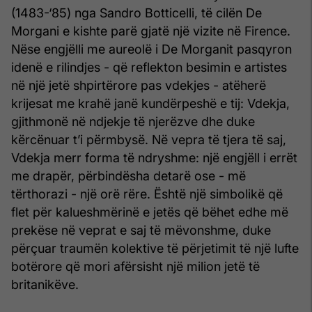
(1483-‘85) nga Sandro Botticelli, të cilën De
Morgani e kishte parë gjatë një vizite në Firence.
Nëse engjëlli me aureolë i De Morganit pasqyron
idenë e rilindjes - që reflekton besimin e artistes
në një jetë shpirtërore pas vdekjes - atëherë
krijesat me krahë janë kundërpeshë e tij: Vdekja,
gjithmonë në ndjekje të njerëzve dhe duke
kërcënuar t’i përmbysë. Në vepra të tjera të saj,
Vdekja merr forma të ndryshme: një engjëll i errët
me drapër, përbindësha detarë ose - më
tërthorazi - një orë rëre. Është një simbolikë që
flet për kalueshmërinë e jetës që bëhet edhe më
prekëse në veprat e saj të mëvonshme, duke
përçuar traumën kolektive të përjetimit të një lufte
botërore që mori afërsisht një milion jetë të
britanikëve.