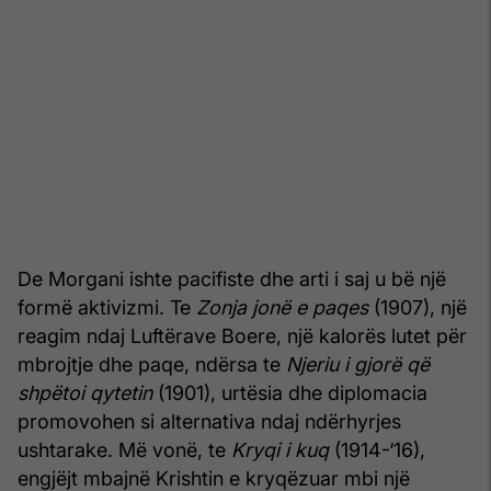
De Morgani ishte pacifiste dhe arti i saj u bë një
formë aktivizmi. Te
Zonja jonë e paqes
(1907), një
reagim ndaj Luftërave Boere, një kalorës lutet për
mbrojtje dhe paqe, ndërsa te
Njeriu i gjorë që
shpëtoi qytetin
(1901), urtësia dhe diplomacia
promovohen si alternativa ndaj ndërhyrjes
ushtarake. Më vonë, te
Kryqi i kuq
(1914-‘16),
engjëjt mbajnë Krishtin e kryqëzuar mbi një