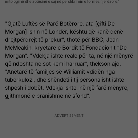
mitologjinë dhe zotësinë e saj në përshkrimin e formës njerëzore
"Gjatë Luftës së Parë Botërore, ata [çifti De
Morgan] ishin në Londër, kështu që kanë qenë
drejtpërdrejt të prekur”, thotë për BBC, Jean
McMeakin, kryetare e Bordit të Fondacionit “De
Morgan”. "Vdekja ishte reale për ta, në një mënyrë
që ndoshta ne sot kemi harruar”, thekson ajo.
"Anëtarë të familjes së Williamit vdiqën nga
tuberkulozi, dhe shëndeti i tij personalisht ishte
shpesh i dobët. Vdekja ishte, në një farë mënyre,
gjithmonë e pranishme në sfond".