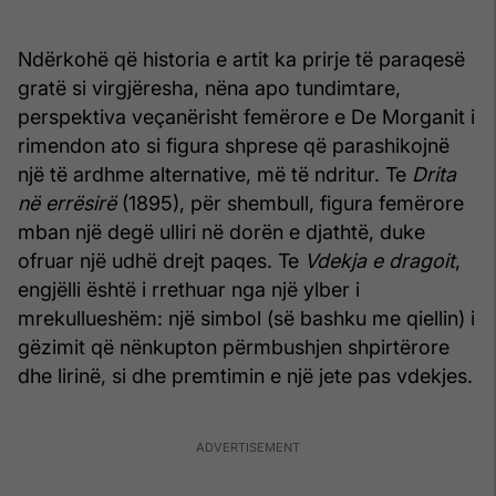
Ndërkohë që historia e artit ka prirje të paraqesë
gratë si virgjëresha, nëna apo tundimtare,
perspektiva veçanërisht femërore e De Morganit i
rimendon ato si figura shprese që parashikojnë
një të ardhme alternative, më të ndritur. Te
Drita
në errësirë
(1895), për shembull, figura femërore
mban një degë ulliri në dorën e djathtë, duke
ofruar një udhë drejt paqes. Te
Vdekja e dragoit
,
engjëlli është i rrethuar nga një ylber i
mrekullueshëm: një simbol (së bashku me qiellin) i
gëzimit që nënkupton përmbushjen shpirtërore
dhe lirinë, si dhe premtimin e një jete pas vdekjes.