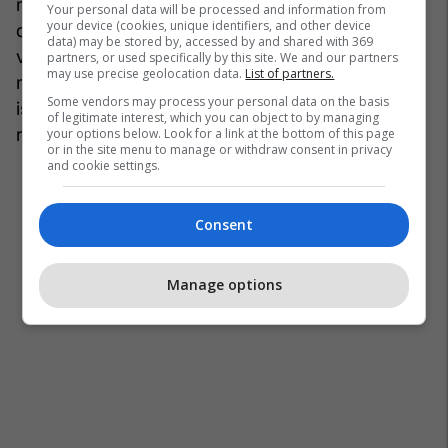
ndikuar në këndvështrimin e tyre për botën". Pa
Your personal data will be processed and information from
your device (cookies, unique identifiers, and other device
dyshim, De Morgani u ndikua gjithashtu nga
data) may be stored by, accessed by and shared with 369
vjehrra e saj, Sophia, një spiritualiste dhe
partners, or used specifically by this site. We and our partners
may use precise geolocation data.
List of partners.
mediume e njohur. Me aq shumë jetë të humbura,
Some vendors may process your personal data on the basis
ishte gjë tërheqëse të besoje se mund të
of legitimate interest, which you can object to by managing
rivendosje kontaktin me të ndjerët.
your options below. Look for a link at the bottom of this page
or in the site menu to manage or withdraw consent in privacy
and cookie settings.
Consent
Manage options