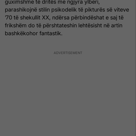
guximshme të dritës me ngjyra ylberi,
parashikojnë stilin psikodelik të pikturës së viteve
’70 të shekullit XX, ndërsa përbindëshat e saj të
frikshëm do të përshtateshin lehtësisht në artin
bashkëkohor fantastik.