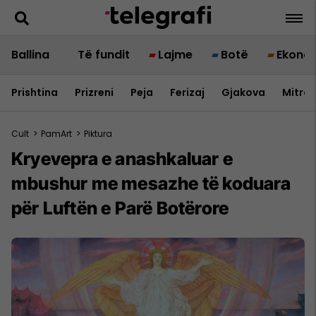
Ballina
Të fundit
Lajme
Botë
Ekono
Prishtina
Prizreni
Peja
Ferizaj
Gjakova
Mitrov
Cult
>
PamArt
>
Piktura
Kryevepra e anashkaluar e
mbushur me mesazhe të koduara
për Luftën e Parë Botërore