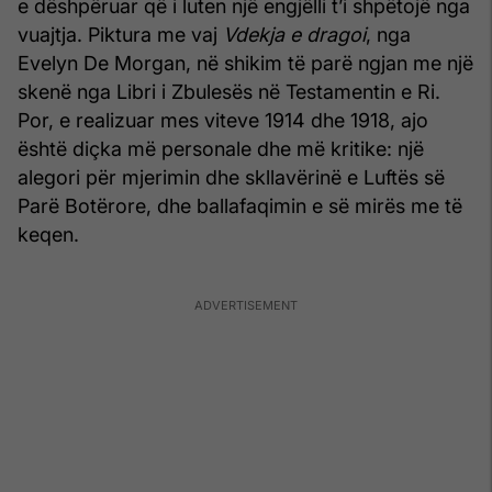
e dëshpëruar që i luten një engjëlli t’i shpëtojë nga
vuajtja. Piktura me vaj
Vdekja e dragoi
, nga
Evelyn De Morgan, në shikim të parë ngjan me një
skenë nga Libri i Zbulesës në Testamentin e Ri.
Por, e realizuar mes viteve 1914 dhe 1918, ajo
është diçka më personale dhe më kritike: një
alegori për mjerimin dhe skllavërinë e Luftës së
Parë Botërore, dhe ballafaqimin e së mirës me të
keqen.