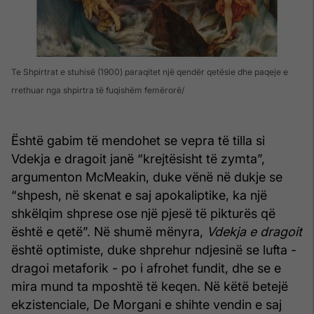
Te Shpirtrat e stuhisë (1900) paraqitet një qendër qetësie dhe paqeje e
rrethuar nga shpirtra të fuqishëm femërorë
Është gabim të mendohet se vepra të tilla si
Vdekja e dragoit janë “krejtësisht të zymta”,
argumenton McMeakin, duke vënë në dukje se
“shpesh, në skenat e saj apokaliptike, ka një
shkëlqim shprese ose një pjesë të pikturës që
është e qetë”. Në shumë mënyra,
Vdekja e dragoit
është optimiste, duke shprehur ndjesinë se lufta -
dragoi metaforik - po i afrohet fundit, dhe se e
mira mund ta mposhtë të keqen. Në këtë betejë
ekzistenciale, De Morgani e shihte vendin e saj