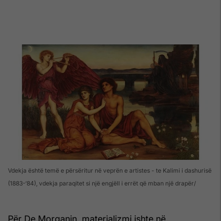
Vdekja është temë e përsëritur në veprën e artistes - te Kalimi i dashurisë
(1883-‘84), vdekja paraqitet si një engjëll i errët që mban një drapër
Për De Morganin, materializmi ishte në