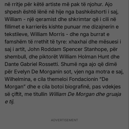
në rritje për këtë artiste më pak të njohur. Ajo
shpesh është lënë në hije nga bashkëshorti i saj,
William - një qeramist dhe shkrimtar që i cili në
fillimet e karrierës kishte punuar me dizajnerin e
tekstileve, William Morris - dhe nga burrat e
famshëm të rrethit të tyre: xhaxhai dhe mësuesi i
saj i artit, John Roddam Spencer Stanhope, për
shembull, dhe piktorët William Holman Hunt dhe
Dante Gabriel Rossetti. Shumë nga ajo që dimë
për Evelyn De Morganin sot, vjen nga motra e saj,
Wilhelmina, e cila themeloi Fondacionin “De
Morgan” dhe e cila botoi biografinë, pas vdekjes
së çiftit, me titullin
William De Morgan dhe gruaja
e tij
.