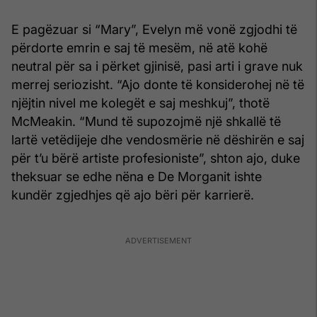
E pagëzuar si “Mary”, Evelyn më vonë zgjodhi të
përdorte emrin e saj të mesëm, në atë kohë
neutral për sa i përket gjinisë, pasi arti i grave nuk
merrej seriozisht. “Ajo donte të konsiderohej në të
njëjtin nivel me kolegët e saj meshkuj”, thotë
McMeakin. “Mund të supozojmë një shkallë të
lartë vetëdijeje dhe vendosmërie në dëshirën e saj
për t’u bërë artiste profesioniste”, shton ajo, duke
theksuar se edhe nëna e De Morganit ishte
kundër zgjedhjes që ajo bëri për karrierë.