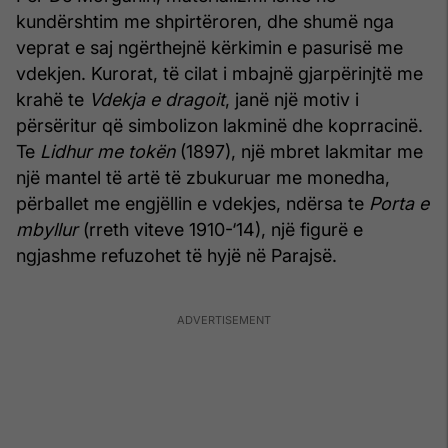
kundërshtim me shpirtëroren, dhe shumë nga
veprat e saj ngërthejnë kërkimin e pasurisë me
vdekjen. Kurorat, të cilat i mbajnë gjarpërinjtë me
krahë te
Vdekja e dragoit
, janë një motiv i
përsëritur që simbolizon lakminë dhe koprracinë.
Te
Lidhur me tokën
(1897), një mbret lakmitar me
një mantel të artë të zbukuruar me monedha,
përballet me engjëllin e vdekjes, ndërsa te
Porta e
mbyllur
(rreth viteve 1910-‘14), një figurë e
ngjashme refuzohet të hyjë në Parajsë.