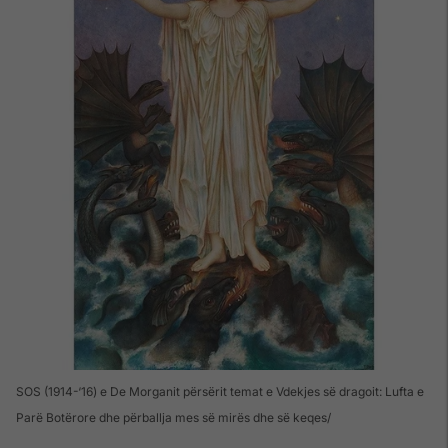
SOS (1914-‘16) e De Morganit përsërit temat e Vdekjes së dragoit: Lufta e
Parë Botërore dhe përballja mes së mirës dhe së keqes