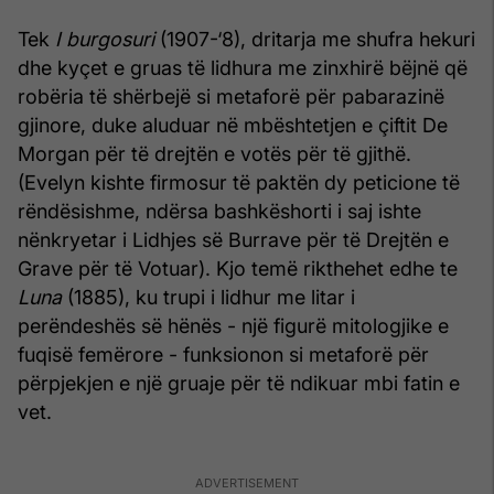
Tek
I burgosuri
(1907-‘8), dritarja me shufra hekuri
dhe kyçet e gruas të lidhura me zinxhirë bëjnë që
robëria të shërbejë si metaforë për pabarazinë
gjinore, duke aluduar në mbështetjen e çiftit De
Morgan për të drejtën e votës për të gjithë.
(Evelyn kishte firmosur të paktën dy peticione të
rëndësishme, ndërsa bashkëshorti i saj ishte
nënkryetar i Lidhjes së Burrave për të Drejtën e
Grave për të Votuar). Kjo temë rikthehet edhe te
Luna
(1885), ku trupi i lidhur me litar i
perëndeshës së hënës - një figurë mitologjike e
fuqisë femërore - funksionon si metaforë për
përpjekjen e një gruaje për të ndikuar mbi fatin e
vet.