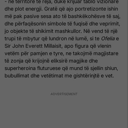
- në territore të reja, duke krijuar tablo vizionare
dhe plot energji. Gratë që ajo portretizonte ishin
më pak pasive sesa ato të bashkëkohësve të saj,
dhe përfaqësonin simbole të fuqisë dhe veprimit,
jo objekte të shikimit mashkullor. Në vend të një
trupi të mbytur që lundron në lumë, si te
Ofelia
e
Sir John Everett Millaisit, apo figura që vlenin
vetëm për pamjen e tyre, ne takojmë magjistare
të zonja që krijojnë eliksirë magjike dhe
superheroina fluturuese që mund të sjellin shiun,
bubullimat dhe vetëtimat me gishtërinjtë e vet.