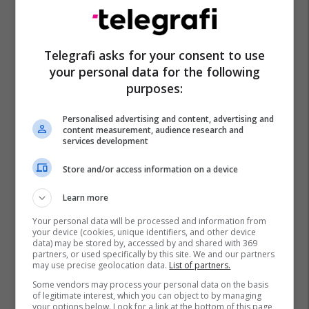
Peja Lokale
Krm “ambienti” Në Pejë
Peja
Telegrafi asks for your consent to use
your personal data for the following
purposes:
Personalised advertising and content, advertising and
content measurement, audience research and
services development
Store and/or access information on a device
Learn more
Your personal data will be processed and information from
your device (cookies, unique identifiers, and other device
data) may be stored by, accessed by and shared with 369
partners, or used specifically by this site. We and our partners
may use precise geolocation data.
List of partners.
Some vendors may process your personal data on the basis
of legitimate interest, which you can object to by managing
your options below. Look for a link at the bottom of this page