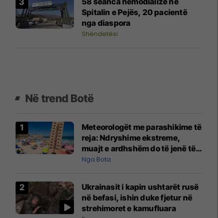
58 seanca hemodialize në
Spitalin e Pejës, 20 pacientë
nga diaspora
Shëndetësi
Në trend Botë
Meteorologët me parashikime të
reja: Ndryshime ekstreme,
muajt e ardhshëm do të jenë të
pazakontë
Nga Bota
Ukrainasit i kapin ushtarët rusë
në befasi, ishin duke fjetur në
strehimoret e kamufluara