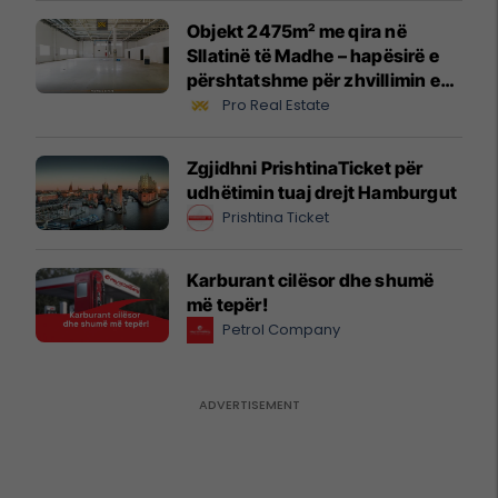
Objekt 2475m² me qira në
Sllatinë të Madhe – hapësirë e
përshtatshme për zhvillimin e
biznesit #16068
Pro Real Estate
Zgjidhni PrishtinaTicket për
udhëtimin tuaj drejt Hamburgut
Prishtina Ticket
Karburant cilësor dhe shumë
më tepër!
Petrol Company