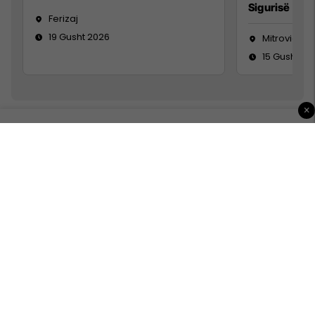
Sigurisë së 
Ferizaj
19 Gusht 2026
Mitrovicë
15 Gusht 20
×