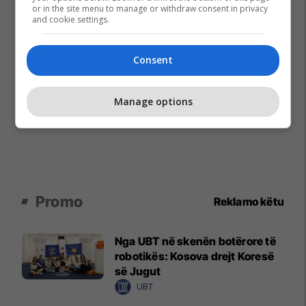
or in the site menu to manage or withdraw consent in privacy
and cookie settings.
Consent
Manage options
Promo
Reklamo këtu
Nga UBT në skenën botërore të
robotikës: Kosova drejt Koresë
së Jugut
UBT