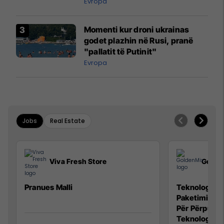
Evropa
Momenti kur droni ukrainas
godet plazhin në Rusi, pranë
"pallatit të Putinit"
Evropa
Jobs
Real Estate
Viva Fresh Store
Golde
Pranues Malli
Teknolog/e p
Paketimin e 
Për Përpunim
Teknolog/e 