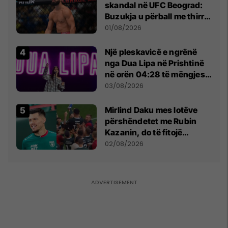
skandal në UFC Beograd:
Buzukja u përball me thirrje
anti-shqiptare nga
01/08/2026
tribunat
Një pleskavicë e ngrënë
nga Dua Lipa në Prishtinë
në orën 04:28 të mëngjesit
- dhe bota digjitale serbe
03/08/2026
shpall gjendjen e luftës
Mirlind Daku mes lotëve
përshëndetet me Rubin
Kazanin, do të fitojë
miliona te Spartak Moska
02/08/2026