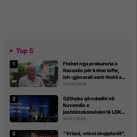
Top 5
Ftohet nga prokuroria e
Kosovës për krime lufte,
ish-gjenerali serb thotë se
dikush e tradhtoi në
02/08/2026
Beograd
Gjithçka që ndodhi në
Kuvendin e
jashtëzakonshëm të LDK-
së
30/07/2026
“Vrisni, vrisni shqiptarët”,