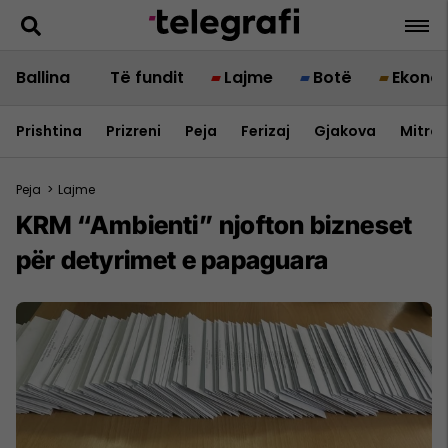
Ballina
Të fundit
Lajme
Botë
Ekono
Prishtina
Prizreni
Peja
Ferizaj
Gjakova
Mitrov
Peja
>
Lajme
KRM “Ambienti” njofton bizneset
për detyrimet e papaguara