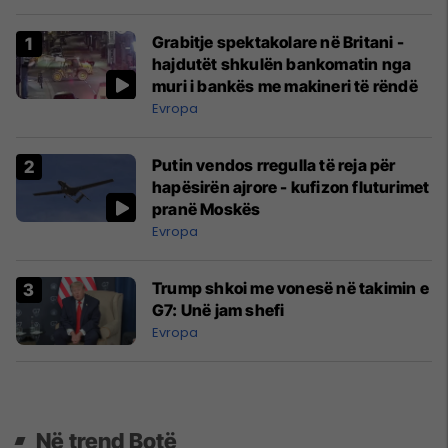
Grabitje spektakolare në Britani -
hajdutët shkulën bankomatin nga
muri i bankës me makineri të rëndë
Evropa
Putin vendos rregulla të reja për
hapësirën ajrore - kufizon fluturimet
pranë Moskës
Evropa
Trump shkoi me vonesë në takimin e
G7: Unë jam shefi
Evropa
Në trend Botë