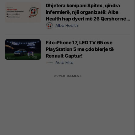
Dhjetëra kompani Spitex, qindra
infermierë, një organizatë: Alba
Health hap dyert më 26 Qershor në
Cyrih
Alba Health
Fito iPhone 17, LED TV 65 ose
PlayStation 5 me çdo blerje të
Renault Captur!
Auto Mita