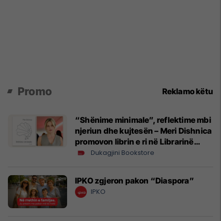
Promo
Reklamo këtu
“Shënime minimale”, reflektime mbi
njeriun dhe kujtesën – Meri Dishnica
promovon librin e ri në Librarinë
Dukagjini
Dukagjini Bookstore
IPKO zgjeron pakon “Diaspora”
IPKO