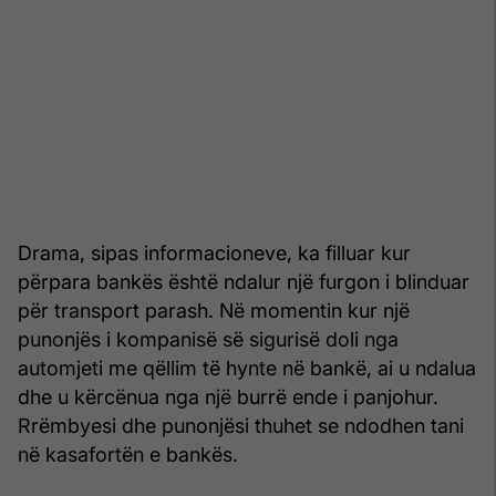
Drama, sipas informacioneve, ka filluar kur
përpara bankës është ndalur një furgon i blinduar
për transport parash. Në momentin kur një
punonjës i kompanisë së sigurisë doli nga
automjeti me qëllim të hynte në bankë, ai u ndalua
dhe u kërcënua nga një burrë ende i panjohur.
Rrëmbyesi dhe punonjësi thuhet se ndodhen tani
në kasafortën e bankës.