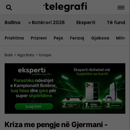
Ballina
Botërori 2026
Eksperti
Të fundit
Prishtina
Prizreni
Peja
Ferizaj
Gjakova
Mitrov
Botë
>
Nga Bota
>
Evropa
Kriza me pengje në Gjermani -