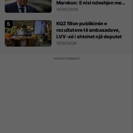
Marokun: E nisi ndeshjen me
formacionin e gabuar
14/06/2026
KQZ fillon publikimin e
rezultateve të ambasadave,
LVV-së i shtohet një deputet
11/06/2026