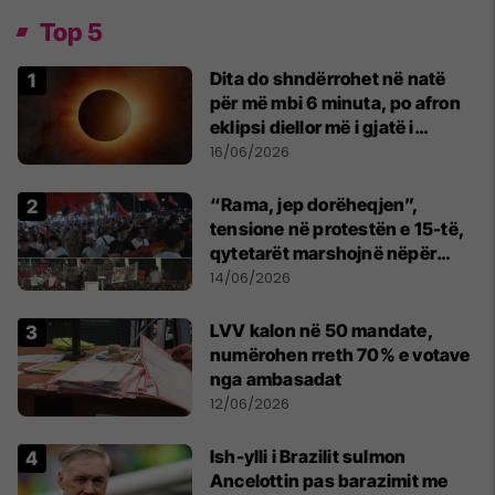
Top 5
Dita do shndërrohet në natë
për më mbi 6 minuta, po afron
eklipsi diellor më i gjatë i
shekullit të 21-të
16/06/2026
“Rama, jep dorëheqjen”,
tensione në protestën e 15-të,
qytetarët marshojnë nëpër
kryeqytet
14/06/2026
LVV kalon në 50 mandate,
numërohen rreth 70% e votave
nga ambasadat
12/06/2026
Ish-ylli i Brazilit sulmon
Ancelottin pas barazimit me