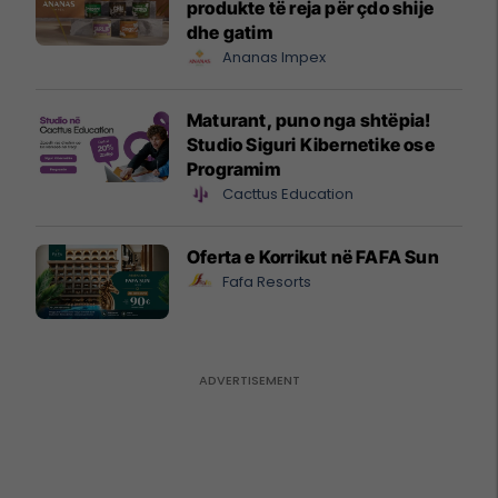
produkte të reja për çdo shije
dhe gatim
Ananas Impex
Maturant, puno nga shtëpia!
Studio Siguri Kibernetike ose
Programim
Cacttus Education
Oferta e Korrikut në FAFA Sun
Fafa Resorts