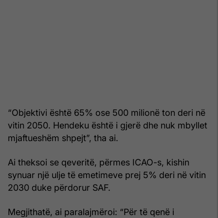
“Objektivi është 65% ose 500 milionë ton deri në
vitin 2050. Hendeku është i gjerë dhe nuk mbyllet
mjaftueshëm shpejt”, tha ai.
Ai theksoi se qeveritë, përmes ICAO-s, kishin
synuar një ulje të emetimeve prej 5% deri në vitin
2030 duke përdorur SAF.
Megjithatë, ai paralajmëroi: “Për të qenë i