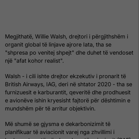
Megjithatë, Willie Walsh, drejtori i përgjithshëm i
organit global të linjave ajrore Iata, tha se
"shpresa po venitej shpejt" dhe duhet të vendoset
një "afat kohor realist".
Walsh - i cili ishte drejtor ekzekutiv i pronarit të
British Airways, IAG, deri në shtator 2020 - tha se
furnizuesit e karburantit, qeveritë dhe prodhuesit
e avionëve ishin kryesisht fajtorë për dështimin e
mundshëm për të arritur objektivin.
Më shumë se gjysma e dekarbonizimit të
planifikuar të aviacionit varej nga zhvillimi i