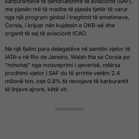
karburanteve të qëndrueshme të aviacionit (SAF),
me pjesën më të madhe të pjesës tjetër të varur
nga një program global i tregtimit të emetimeve,
Corsia, i krijuar nën kujdesin e OKB-së dhe
organit të saj të aviacionit ICAO.
Në një fjalim para delegatëve në samitin vjetor të
IATA-s në Rio de Janeiro, Walsh tha se Corsia po
“minohej” nga mosveprimi i qeverisë, ndërsa
prodhimi vjetor i SAF do të arrinte vetëm 2.4
milionë ton, ose 0.8% të nevojave të karburantit
të linjave ajrore, këtë vit.