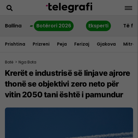
Ballina
Botërori 2026
Eksperti
Të fu
Prishtina
Prizreni
Peja
Ferizaj
Gjakova
Mitrov
Botë
>
Nga Bota
Krerët e industrisë së linjave ajrore
thonë se objektivi zero neto për
vitin 2050 tani është i pamundur