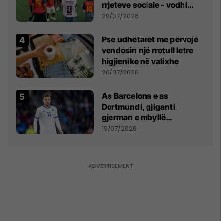
rrjeteve sociale - vodhi
vëmendjen pas finales së
20/07/2026
Kupës së Botës
Pse udhëtarët me përvojë
vendosin një rrotull letre
higjienike në valixhe
20/07/2026
As Barcelona e as
Dortmundi, gjiganti
gjerman e mbyllë
marrëveshjen për Fisnik
19/07/2026
Asllanin