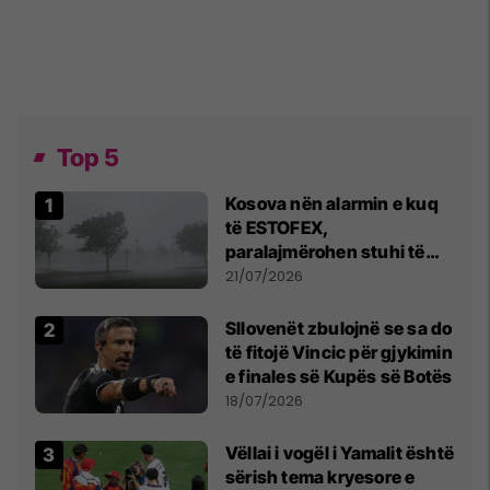
Top 5
Kosova nën alarmin e kuq
të ESTOFEX,
paralajmërohen stuhi të
fuqishme me breshër dhe
21/07/2026
erëra të forta
Sllovenët zbulojnë se sa do
të fitojë Vincic për gjykimin
e finales së Kupës së Botës
18/07/2026
Vëllai i vogël i Yamalit është
sërish tema kryesore e