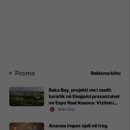
Promo
Reklamo këtu
Baks Bay, projekti me i madh
turistik në Shqipëri prezantohet
ne Expo Real Kosova: Vizitoni
shtandin dhe zbuloni
Baks Bay
mundësitë e investimit
Ananas Impex sjell në treg