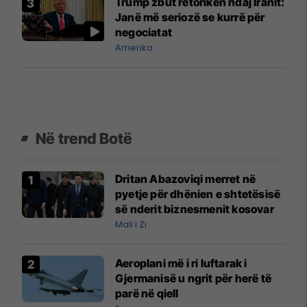
Trump zbut retorikën ndaj Iranit:
Janë më seriozë se kurrë për
negociatat
Amerika
Në trend Botë
Dritan Abazoviqi merret në
pyetje për dhënien e shtetësisë
së nderit biznesmenit kosovar
Mali i Zi
Aeroplani më i ri luftarak i
Gjermanisë u ngrit për herë të
parë në qiell