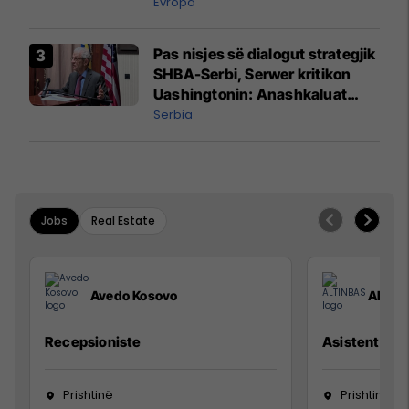
Evropa
Pas nisjes së dialogut strategjik
SHBA-Serbi, Serwer kritikon
Uashingtonin: Anashkaluat
Banjskën, sulmin ndaj KFOR-it
Serbia
dhe rrëmbimin e Policëve të
Kosovës
Jobs
Real Estate
Avedo Kosovo
ALTIN
Recepsioniste
Asistente e S
Prishtinë
Prishtinë