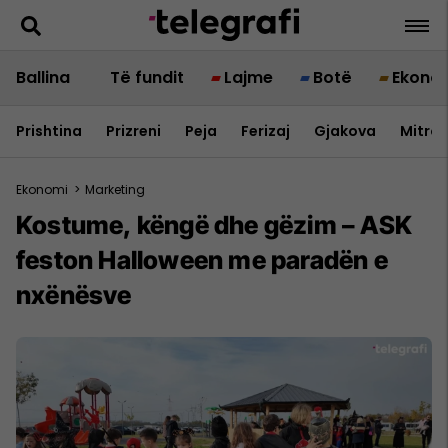
Ballina
Të fundit
Lajme
Botë
Ekono
Prishtina
Prizreni
Peja
Ferizaj
Gjakova
Mitrov
Ekonomi
>
Marketing
Kostume, këngë dhe gëzim – ASK
feston Halloween me paradën e
nxënësve