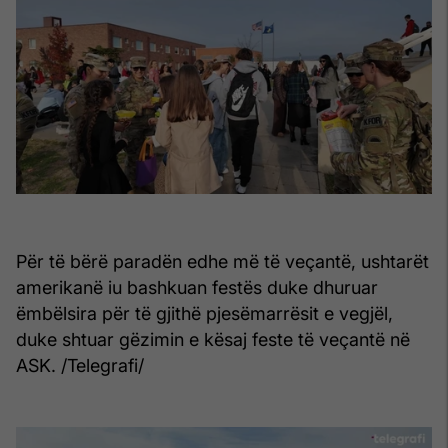
Për të bërë paradën edhe më të veçantë, ushtarët
amerikanë iu bashkuan festës duke dhuruar
ëmbëlsira për të gjithë pjesëmarrësit e vegjël,
duke shtuar gëzimin e kësaj feste të veçantë në
ASK. /Telegrafi/