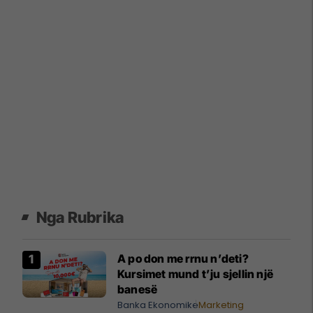
Nga Rubrika
A po don me rrnu n’deti?
Kursimet mund t’ju sjellin një
banesë
Banka Ekonomike
Marketing