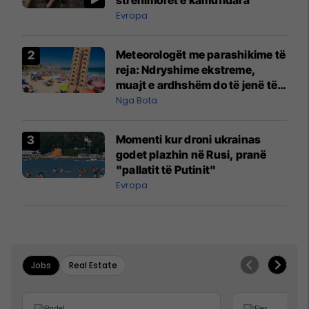
Evropa
Meteorologët me parashikime të
reja: Ndryshime ekstreme,
muajt e ardhshëm do të jenë të
pazakontë
Nga Bota
Momenti kur droni ukrainas
godet plazhin në Rusi, pranë
"pallatit të Putinit"
Evropa
Jobs
Real Estate