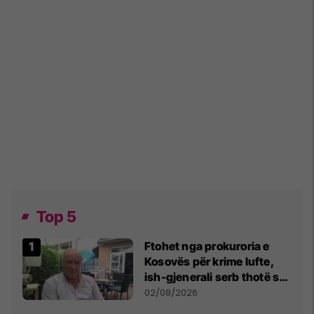
Top 5
Ftohet nga prokuroria e
Kosovës për krime lufte,
ish-gjenerali serb thotë se
dikush e tradhtoi në
02/08/2026
Beograd