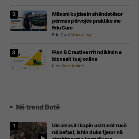
Mësoni kujdesin shëndetësor
përmes përvojës praktike me
EduCare
Edu Care
Marketing
Plan B Creative rrit ndikimin e
biznesit tuaj online
Plan B
Marketing
Në trend Botë
Ukrainasit i kapin ushtarët rusë
në befasi, ishin duke fjetur në
strehimoret e kamufluara