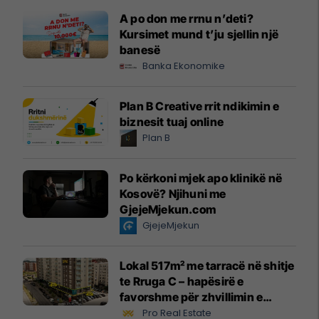
A po don me rrnu n’deti?
Kursimet mund t’ju sjellin një
banesë
Banka Ekonomike
Plan B Creative rrit ndikimin e
biznesit tuaj online
Plan B
Po kërkoni mjek apo klinikë në
Kosovë? Njihuni me
GjejeMjekun.com
GjejeMjekun
Lokal 517m² me tarracë në shitje
te Rruga C – hapësirë e
favorshme për zhvillimin e
biznesit #15796
Pro Real Estate