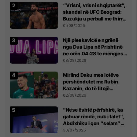
“Vrisni, vrisni shqiptarët”,
skandal në UFC Beograd:
Buzukja u përball me thirrje
anti-shqiptare nga
01/08/2026
tribunat
Një pleskavicë e ngrënë
nga Dua Lipa në Prishtinë
në orën 04:28 të mëngjesit
- dhe bota digjitale serbe
03/08/2026
shpall gjendjen e luftës
Mirlind Daku mes lotëve
përshëndetet me Rubin
Kazanin, do të fitojë
miliona te Spartak Moska
02/08/2026
"Nëse është përfshirë, ka
gabuar rëndë, nuk i falet",
Abdixhiku i çon “selam”
Përparim Ramës
30/07/2026