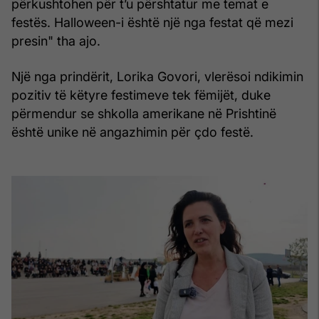
përkushtohen për t’u përshtatur me temat e
festës. Halloween-i është një nga festat që mezi
presin" tha ajo.
Një nga prindërit, Lorika Govori, vlerësoi ndikimin
pozitiv të këtyre festimeve tek fëmijët, duke
përmendur se shkolla amerikane në Prishtinë
është unike në angazhimin për çdo festë.