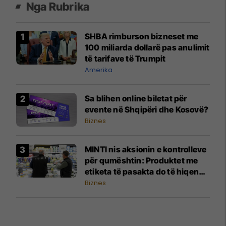
Nga Rubrika
SHBA rimburson bizneset me
100 miliarda dollarë pas anulimit
të tarifave të Trumpit
Amerika
Sa blihen online biletat për
evente në Shqipëri dhe Kosovë?
Biznes
MINTI nis aksionin e kontrolleve
për qumështin: Produktet me
etiketa të pasakta do të hiqen
nga tregu
Biznes