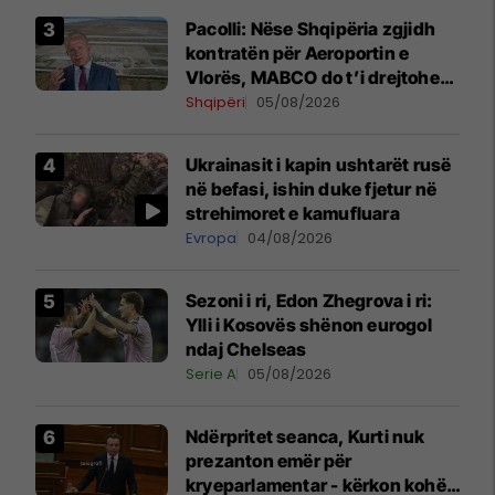
Pacolli: Nëse Shqipëria zgjidh
kontratën për Aeroportin e
Vlorës, MABCO do t’i drejtohet
arbitrazhit ndërkombëtar
Shqipëri
05/08/2026
Ukrainasit i kapin ushtarët rusë
në befasi, ishin duke fjetur në
strehimoret e kamufluara
Evropa
04/08/2026
Sezoni i ri, Edon Zhegrova i ri:
Ylli i Kosovës shënon eurogol
ndaj Chelseas
Serie A
05/08/2026
Ndërpritet seanca, Kurti nuk
prezanton emër për
kryeparlamentar - kërkon kohë