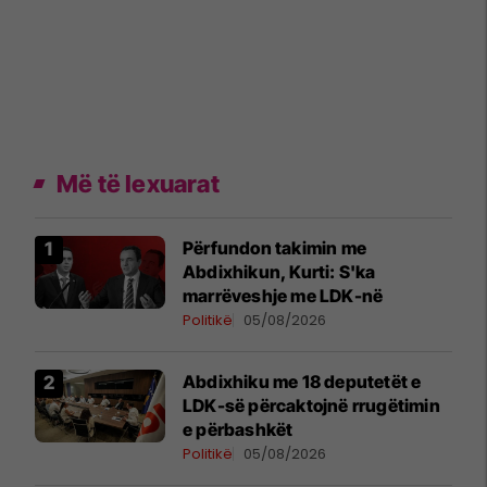
Më të lexuarat
Përfundon takimin me
Abdixhikun, Kurti: S'ka
marrëveshje me LDK-në
Politikë
05/08/2026
Abdixhiku me 18 deputetët e
LDK-së përcaktojnë rrugëtimin
e përbashkët
Politikë
05/08/2026