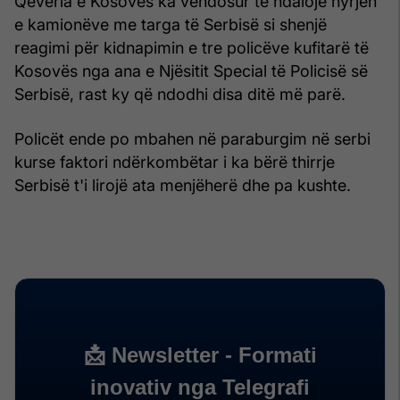
Qeveria e Kosovës ka vendosur të ndalojë hyrjen
e kamionëve me targa të Serbisë si shenjë
reagimi për kidnapimin e tre policëve kufitarë të
Kosovës nga ana e Njësitit Special të Policisë së
Serbisë, rast ky që ndodhi disa ditë më parë.
Policët ende po mbahen në paraburgim në serbi
kurse faktori ndërkombëtar i ka bërë thirrje
Serbisë t'i lirojë ata menjëherë dhe pa kushte.