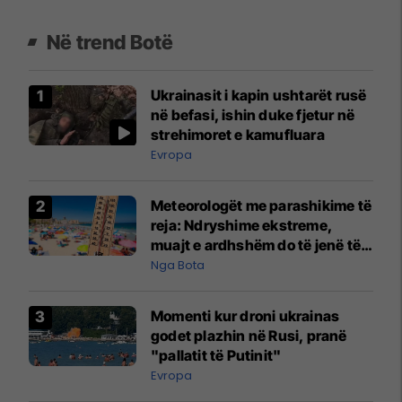
Në trend Botë
Ukrainasit i kapin ushtarët rusë
në befasi, ishin duke fjetur në
strehimoret e kamufluara
Evropa
Meteorologët me parashikime të
reja: Ndryshime ekstreme,
muajt e ardhshëm do të jenë të
pazakontë
Nga Bota
Momenti kur droni ukrainas
godet plazhin në Rusi, pranë
"pallatit të Putinit"
Evropa