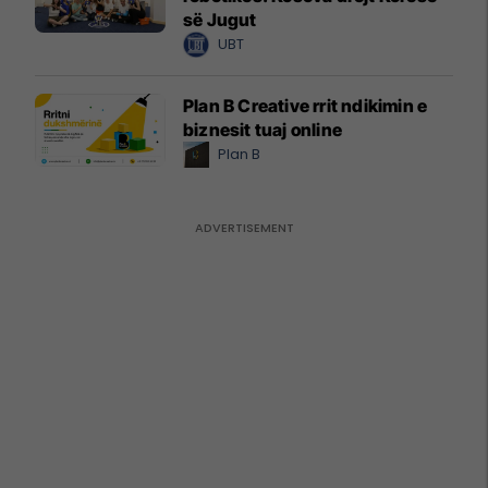
së Jugut
UBT
Plan B Creative rrit ndikimin e
biznesit tuaj online
Plan B