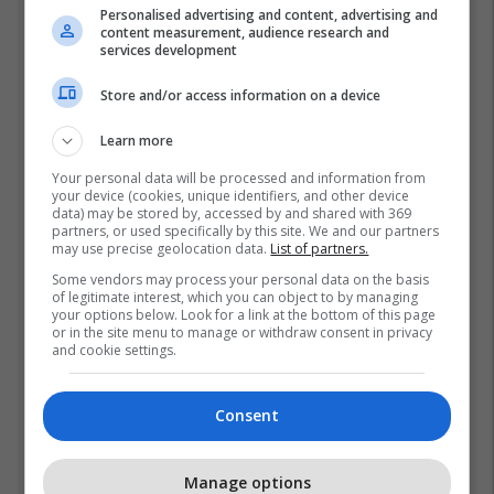
Top 5
Personalised advertising and content, advertising and
content measurement, audience research and
services development
Ftohet nga prokuroria e
Kosovës për krime lufte,
Store and/or access information on a device
ish-gjenerali serb thotë se
dikush e tradhtoi në
02/08/2026
Learn more
Beograd
Your personal data will be processed and information from
Gjithçka që ndodhi në
your device (cookies, unique identifiers, and other device
Kuvendin e
data) may be stored by, accessed by and shared with 369
jashtëzakonshëm të LDK-
partners, or used specifically by this site. We and our partners
may use precise geolocation data.
List of partners.
së
30/07/2026
Some vendors may process your personal data on the basis
of legitimate interest, which you can object to by managing
“Vrisni, vrisni shqiptarët”,
your options below. Look for a link at the bottom of this page
skandal në UFC Beograd:
or in the site menu to manage or withdraw consent in privacy
and cookie settings.
Buzukja u përball me thirrje
anti-shqiptare nga
01/08/2026
tribunat
Consent
Një pleskavicë e ngrënë
nga Dua Lipa në Prishtinë
Manage options
në orën 04:28 të mëngjesit