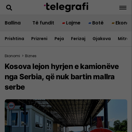
Ballina
Të fundit
Lajme
Botë
Ekono
Prishtina
Prizreni
Peja
Ferizaj
Gjakova
Mitrov
Ekonomi
>
Biznes
Kosova lejon hyrjen e kamionëve
nga Serbia, që nuk bartin mallra
serbe