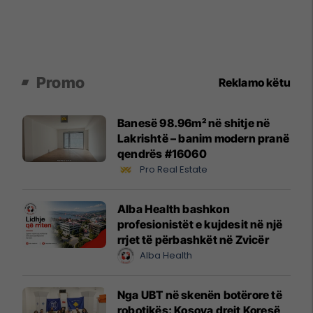
Promo
Reklamo këtu
Banesë 98.96m² në shitje në
Lakrishtë – banim modern pranë
qendrës #16060
Pro Real Estate
Alba Health bashkon
profesionistët e kujdesit në një
rrjet të përbashkët në Zvicër
Alba Health
Nga UBT në skenën botërore të
robotikës: Kosova drejt Koresë