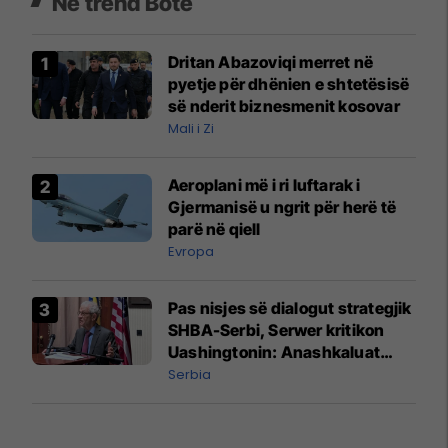
Në trend Botë
Dritan Abazoviqi merret në
pyetje për dhënien e shtetësisë
së nderit biznesmenit kosovar
Mali i Zi
Aeroplani më i ri luftarak i
Gjermanisë u ngrit për herë të
parë në qiell
Evropa
Pas nisjes së dialogut strategjik
SHBA-Serbi, Serwer kritikon
Uashingtonin: Anashkaluat
Banjskën, sulmin ndaj KFOR-it
Serbia
dhe rrëmbimin e Policëve të
Kosovës