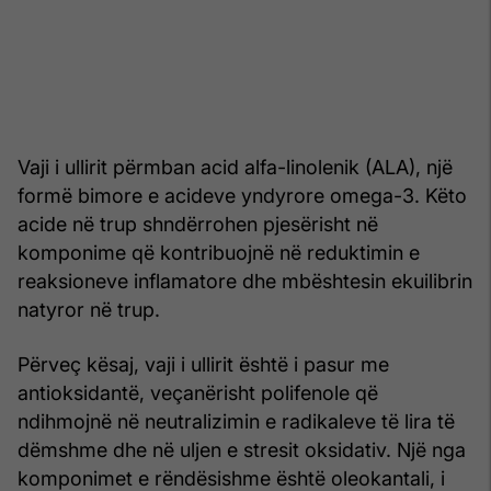
Vaji i ullirit përmban acid alfa-linolenik (ALA), një
formë bimore e acideve yndyrore omega-3. Këto
acide në trup shndërrohen pjesërisht në
komponime që kontribuojnë në reduktimin e
reaksioneve inflamatore dhe mbështesin ekuilibrin
natyror në trup.
Përveç kësaj, vaji i ullirit është i pasur me
antioksidantë, veçanërisht polifenole që
ndihmojnë në neutralizimin e radikaleve të lira të
dëmshme dhe në uljen e stresit oksidativ. Një nga
komponimet e rëndësishme është oleokantali, i