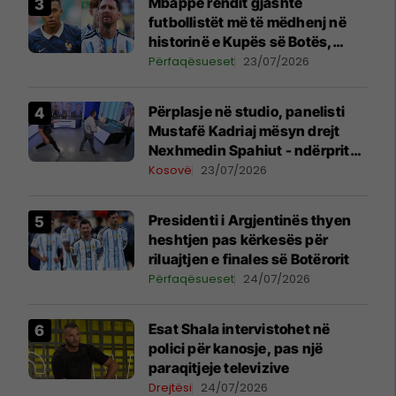
Mbappe rendit gjashtë
futbollistët më të mëdhenj në
historinë e Kupës së Botës,
Messi mbetet i dyti
Përfaqësueset
23/07/2026
Përplasje në studio, panelisti
Mustafë Kadriaj mësyn drejt
Nexhmedin Spahiut - ndërpritet
transmetimi
Kosovë
23/07/2026
Presidenti i Argjentinës thyen
heshtjen pas kërkesës për
riluajtjen e finales së Botërorit
Përfaqësueset
24/07/2026
Esat Shala intervistohet në
polici për kanosje, pas një
paraqitjeje televizive
Drejtësi
24/07/2026