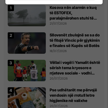
Kosova nën alarmin e kuq
të ESTOFEX,
paralajmërohen stuhi të
fuqishme me breshër dhe
21/07/2026
erëra të forta
Sllovenët zbulojnë se sa do
të fitojë Vincic për gjykimin
e finales së Kupës së Botës
18/07/2026
Vëllai i vogël i Yamalit është
sërish tema kryesore e
rrjeteve sociale - vodhi
vëmendjen pas finales së
20/07/2026
Kupës së Botës
Pse udhëtarët me përvojë
vendosin një rrotull letre
higjienike në valixhe
20/07/2026