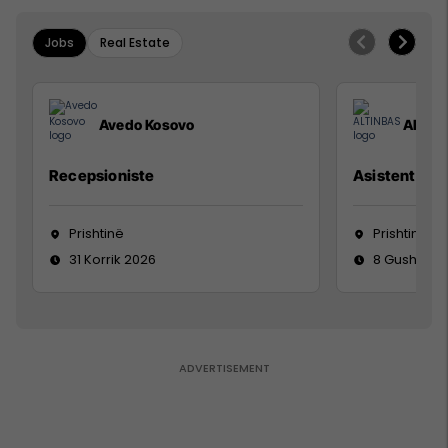
Jobs
Real Estate
Avedo Kosovo
ALTIN
Recepsioniste
Asistente e S
Prishtinë
Prishtinë
31 Korrik 2026
8 Gusht 20