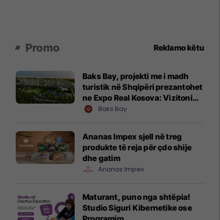
Promo
Reklamo këtu
Baks Bay, projekti me i madh
turistik në Shqipëri prezantohet
ne Expo Real Kosova: Vizitoni
shtandin dhe zbuloni
Baks Bay
mundësitë e investimit
Ananas Impex sjell në treg
produkte të reja për çdo shije
dhe gatim
Ananas Impex
Maturant, puno nga shtëpia!
Studio Siguri Kibernetike ose
Programim