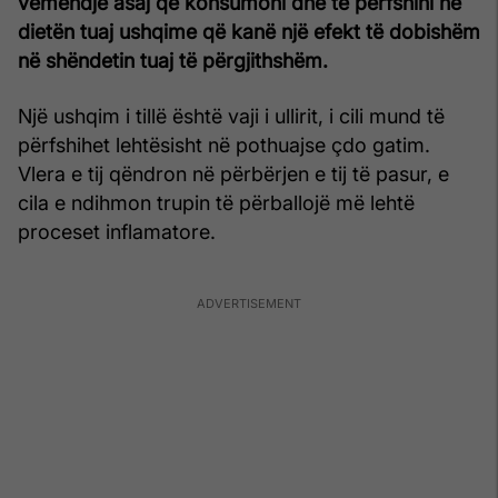
vëmendje asaj që konsumoni dhe të përfshini në
dietën tuaj ushqime që kanë një efekt të dobishëm
në shëndetin tuaj të përgjithshëm.
Një ushqim i tillë është vaji i ullirit, i cili mund të
përfshihet lehtësisht në pothuajse çdo gatim.
Vlera e tij qëndron në përbërjen e tij të pasur, e
cila e ndihmon trupin të përballojë më lehtë
proceset inflamatore.