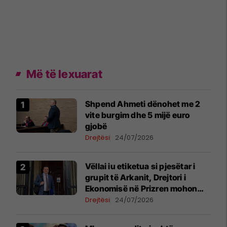
Më të lexuarat
Shpend Ahmeti dënohet me 2
vite burgim dhe 5 mijë euro
gjobë
Drejtësi
24/07/2026
Vëllai iu etiketua si pjesëtar i
grupit të Arkanit, Drejtori i
Ekonomisë në Prizren mohon
pretendimet
Drejtësi
24/07/2026