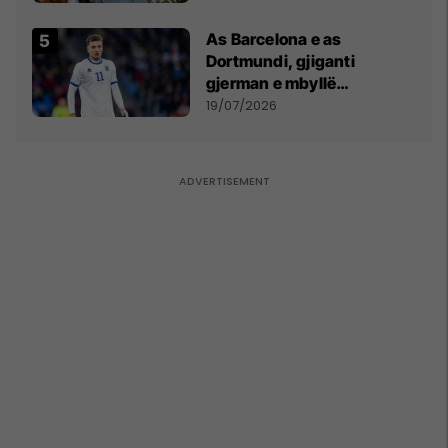
As Barcelona e as
Dortmundi, gjiganti
gjerman e mbyllë
marrëveshjen për Fisnik
19/07/2026
Asllanin