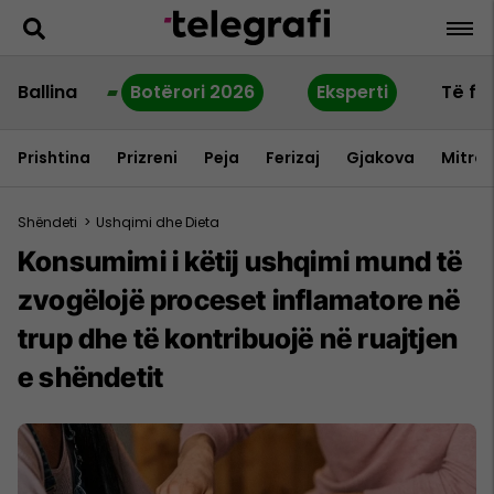
Ballina
Botërori 2026
Eksperti
Të fu
Prishtina
Prizreni
Peja
Ferizaj
Gjakova
Mitrov
Shëndeti
>
Ushqimi dhe Dieta
Konsumimi i këtij ushqimi mund të
zvogëlojë proceset inflamatore në
trup dhe të kontribuojë në ruajtjen
e shëndetit