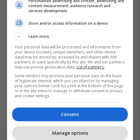
Personalised advertising and content, advertising and
content measurement, audience research and
services development
Store and/or access information on a device
Learn more
Your personal data will be processed and information from
your device (cookies, unique identifiers, and other device
data) may be stored by, accessed by and shared with 369
partners, or used specifically by this site. We and our partners
may use precise geolocation data.
List of partners.
Some vendors may process your personal data on the basis
of legitimate interest, which you can object to by managing
your options below. Look for a link at the bottom of this page
or in the site menu to manage or withdraw consent in privacy
and cookie settings.
Consent
Manage options
Top 5