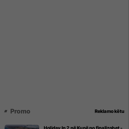
Promo
Reklamo këtu
Holiday In 2 në Kunë po finalizohet -