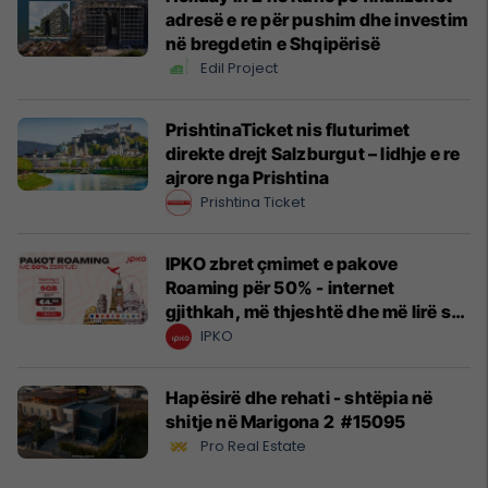
adresë e re për pushim dhe investim
në bregdetin e Shqipërisë
Edil Project
PrishtinaTicket nis fluturimet
direkte drejt Salzburgut – lidhje e re
ajrore nga Prishtina
Prishtina Ticket
IPKO zbret çmimet e pakove
Roaming për 50% - internet
gjithkah, më thjeshtë dhe më lirë se
kurrë!
IPKO
Hapësirë dhe rehati - shtëpia në
shitje në Marigona 2 #15095
Pro Real Estate