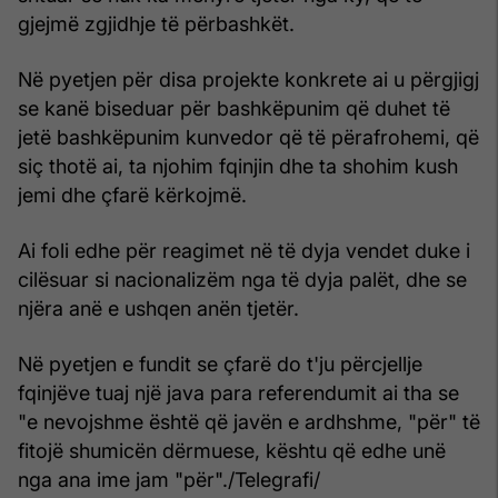
gjejmë zgjidhje të përbashkët.
Në pyetjen për disa projekte konkrete ai u përgjigj
se kanë biseduar për bashkëpunim që duhet të
jetë bashkëpunim kunvedor që të përafrohemi, që
siç thotë ai, ta njohim fqinjin dhe ta shohim kush
jemi dhe çfarë kërkojmë.
Ai foli edhe për reagimet në të dyja vendet duke i
cilësuar si nacionalizëm nga të dyja palët, dhe se
njëra anë e ushqen anën tjetër.
Në pyetjen e fundit se çfarë do t'ju përcjellje
fqinjëve tuaj një java para referendumit ai tha se
"e nevojshme është që javën e ardhshme, "për" të
fitojë shumicën dërmuese, kështu që edhe unë
nga ana ime jam "për"./Telegrafi/