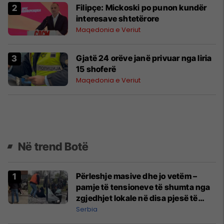
Filipçe: Mickoski po punon kundër
interesave shtetërore
Maqedonia e Veriut
Gjatë 24 orëve janë privuar nga liria
15 shoferë
Maqedonia e Veriut
Në trend Botë
Përleshje masive dhe jo vetëm –
pamje të tensioneve të shumta nga
zgjedhjet lokale në disa pjesë të
Serbisë
Serbia