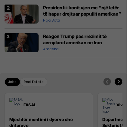
Presidenti i Iranit vjen me “një letër
të hapur drejtuar popullit amerikan”
Nga Bota
Reagon Trump pas rrëzimit të
aeroplanit amerikan në Iran
Amerika
Jobs
Real Estate
FASAL
Viva 
Mjeshtër montimi i dyerve dhe
Department
dritareve
Sektorist/e,