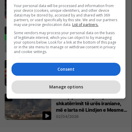
Kupën e Botës 2026
Your personal data will be processed and information from
pavarësisht humbjes nga
your device (cookies, unique identifiers, and other device
data) may be stored by, accessed by and shared with 369
Bosnja dhe Hercegovina
02/04/2026
partners, or used specifically by this site. We and our partners
may use precise geolocation data.
List of partners.
Analisti turk kritikon ashpër
Some vendors may process your personal data on the basis
gjestin e Kerem Akturkoglu
of legitimate interest, which you can object to by managing
your options below. Look for a link at the bottom of this page
ndaj Kosovës
or in the site menu to manage or withdraw consent in privacy
01/04/2026
and cookie settings.
Gjithçka ndodhi deri më 2 prill
Consent
nga lufta në Iran dhe Lindjen e
Mesme - MINUTË PAS MINUTE
17/03/2026
Manage options
Trump publikon pamjet e
shkatërrimit të urës iraniane,
më e larta në Lindjen e Mesme:
Shumë gjëra të tjera do të
02/04/2026
pasojnë