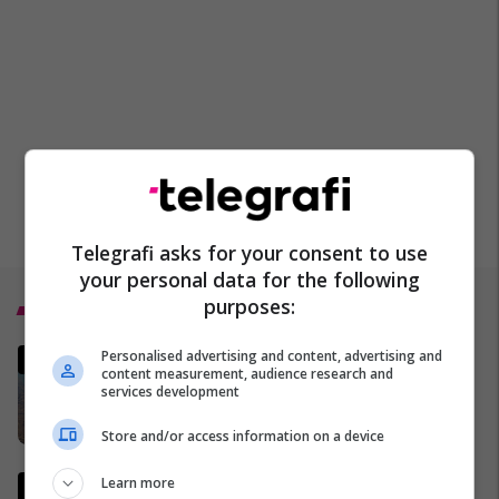
Telegrafi asks for your consent to use
your personal data for the following
purposes:
Top 5
Personalised advertising and content, advertising and
Irani ka një kërkesë të re për t'i
content measurement, audience research and
dhënë fund luftës - dhe kjo
services development
mund t'i sjellë miliarda dollarë
28/03/2026
Store and/or access information on a device
Learn more
Italia mund të kualifikohet në