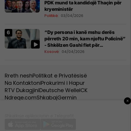
PDK mund ta kandidojë Thaçin për
kryeministër
Politikë
03/04/2026
“Dy persona i kanë mshu derës
përreth 20 min, kam njoftu Policinë”
- Shkëlzen Gashi flet për
ekspozitën, reagimet e bastisjen e
Kosovë
04/04/2026
shtëpisë
Rreth nesh
Politikat e Privatësisë
Na Kontaktoni
Prokurimi i Hapur
RTV Dukagjini
Deutsche Welle
ICK
Ndreqe.com
Shkabaj
Germin
×
Shkarkoje aplikacionin e Telegrafit