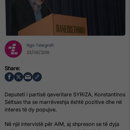
Nga
Telegrafi
23/09/2018
Deputeti i partisë qeveritare SYRIZA, Konstantínos
Séltsas tha se marrëveshja është pozitive dhe në
interes të dy popujve.
Në një intervistë për AIM, aj shpreson se të dyja