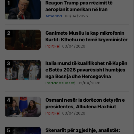
Reagon Trump pas rrëzimit të
aeroplanit amerikan në Iran
Amerika
03/04/2026
Ganimete Musliu ia kap mikrofonin
Kurtit: Kthehu në temë kryeministër
Politikë
03/04/2026
Italia mund të kualifikohet në Kupën
e Botës 2026 pavarësisht humbjes
nga Bosnja dhe Hercegovina
Përfaqësueset
02/04/2026
Osmani nesër ia dorëzon detyrën e
presidentes, Albulena Haxhiut
Politikë
03/04/2026
Skenarët për zgjedhje, analistët: