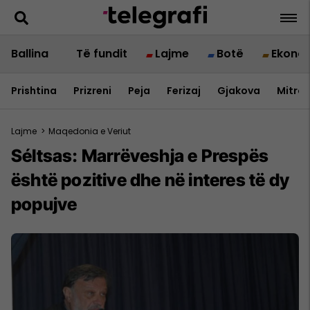
Ballina
Të fundit
Lajme
Botë
Ekono
Prishtina
Prizreni
Peja
Ferizaj
Gjakova
Mitrov
Lajme
>
Maqedonia e Veriut
Séltsas: Marrëveshja e Prespës
është pozitive dhe në interes të dy
popujve