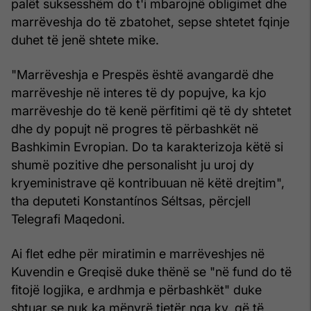
palët suksesshëm do t'i mbarojnë obligimet dhe
marrëveshja do të zbatohet, sepse shtetet fqinje
duhet të jenë shtete mike.
"Marrëveshja e Prespës është avangardë dhe
marrëveshje në interes të dy popujve, ka kjo
marrëveshje do të kenë përfitimi që të dy shtetet
dhe dy popujt në progres të përbashkët në
Bashkimin Evropian. Do ta karakterizoja këtë si
shumë pozitive dhe personalisht ju uroj dy
kryeministrave që kontribuuan në këtë drejtim",
tha deputeti Konstantínos Séltsas, përcjell
Telegrafi Maqedoni.
Ai flet edhe për miratimin e marrëveshjes në
Kuvendin e Greqisë duke thënë se "në fund do të
fitojë logjika, e ardhmja e përbashkët" duke
shtuar se nuk ka mënyrë tjetër nga ky, që të