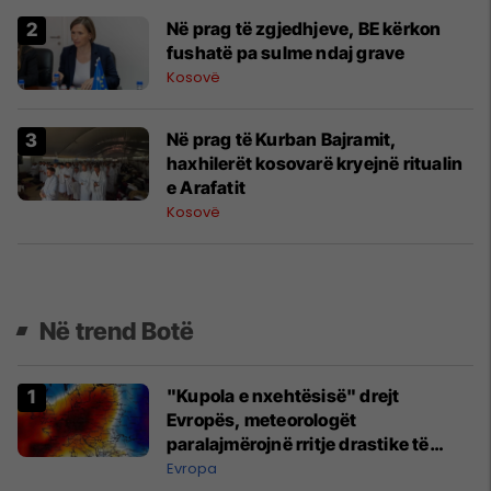
Në prag të zgjedhjeve, BE kërkon
fushatë pa sulme ndaj grave
Kosovë
Në prag të Kurban Bajramit,
haxhilerët kosovarë kryejnë ritualin
e Arafatit
Kosovë
Në trend Botë
"Kupola e nxehtësisë" drejt
Evropës, meteorologët
paralajmërojnë rritje drastike të
temperaturave
Evropa