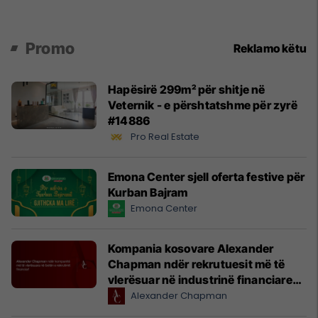
Promo
Reklamo këtu
Hapësirë 299m² për shitje në
Veternik - e përshtatshme për zyrë
#14886
Pro Real Estate
Emona Center sjell oferta festive për
Kurban Bajram
Emona Center
Kompania kosovare Alexander
Chapman ndër rekrutuesit më të
vlerësuar në industrinë financiare
globale
Alexander Chapman