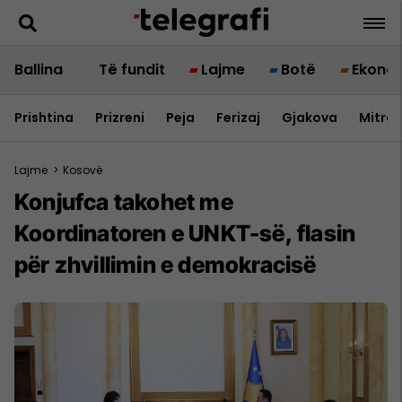
Ballina
Të fundit
Lajme
Botë
Ekono
Prishtina
Prizreni
Peja
Ferizaj
Gjakova
Mitrov
Lajme
>
Kosovë
​Konjufca takohet me
Koordinatoren e UNKT-së, flasin
për zhvillimin e demokracisë