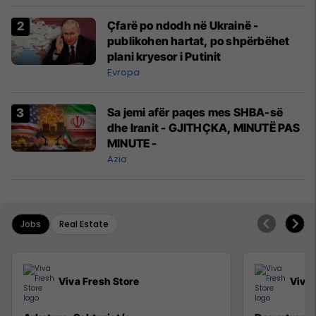
Çfarë po ndodh në Ukrainë -
publikohen hartat, po shpërbëhet
plani kryesor i Putinit
Evropa
Sa jemi afër paqes mes SHBA-së
dhe Iranit - GJITHÇKA, MINUTË PAS
MINUTE -
Azia
Jobs
Real Estate
Viva Fresh Store
Viva 