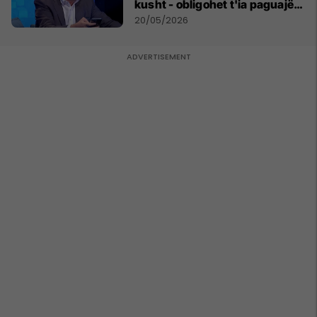
kusht - obligohet t'ia paguajë
ATK-së 81 mijë euro
20/05/2026