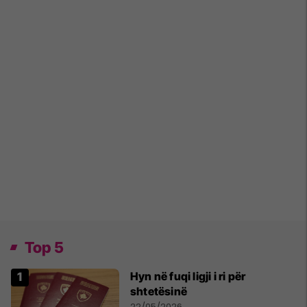
Top 5
Hyn në fuqi ligji i ri për
shtetësinë
22/05/2026