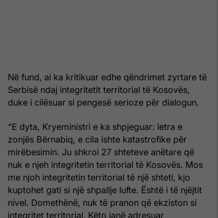
Në fund, ai ka kritikuar edhe qëndrimet zyrtare të
Serbisë ndaj integritetit territorial të Kosovës,
duke i cilësuar si pengesë serioze për dialogun.
“E dyta, Kryeministri e ka shpjeguar: letra e
zonjës Bërnabiq, e cila ishte katastrofike për
mirëbesimin. Ju shkroi 27 shteteve anëtare që
nuk e njeh integritetin territorial të Kosovës. Mos
me njoh integritetin territorial të një shteti, kjo
kuptohet gati si një shpallje lufte. Është i të njëjtit
nivel. Domethënë, nuk të pranon që ekziston si
integritet territorial. Këto janë adresuar