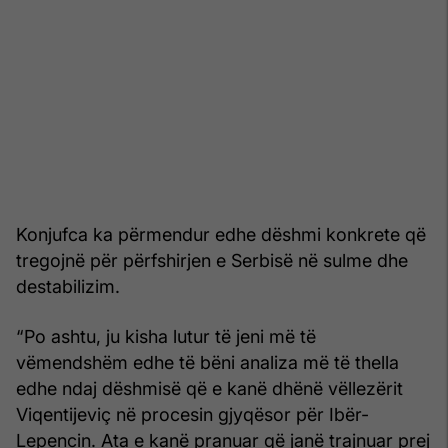
Konjufca ka përmendur edhe dëshmi konkrete që
tregojnë për përfshirjen e Serbisë në sulme dhe
destabilizim.
“Po ashtu, ju kisha lutur të jeni më të
vëmendshëm edhe të bëni analiza më të thella
edhe ndaj dëshmisë që e kanë dhënë vëllezërit
Viqentijeviç në procesin gjyqësor për Ibër-
Lepencin. Ata e kanë pranuar që janë trajnuar prej