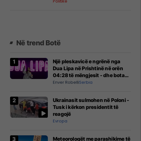
Politikë
Në trend Botë
Një pleskavicë e ngrënë nga
Dua Lipa në Prishtinë në orën
04:28 të mëngjesit - dhe bota
digjitale serbe shpall gjendjen e
Enver Robelli
Serbia
luftës
Ukrainasit sulmohen në Poloni -
Tusk i kërkon presidentit të
reagojë
Evropa
Meteorologët me parashikime të