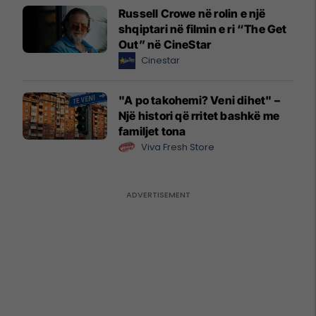
Russell Crowe në rolin e një
shqiptari në filmin e ri “The Get
Out” në CineStar
Cinestar
"A po takohemi? Veni dihet" –
Një histori që rritet bashkë me
familjet tona
Viva Fresh Store