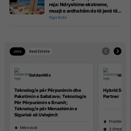
reja: Ndryshime ekstreme,
muajt e ardhshëm do të jenë të
pazakontë
Nga Bota
Jobs
Real Estate
GoldenMix
sunci
Teknolog/e për Përpunimin dhe
Hybrid Senio
Paketimin e Sallatave; Teknolog/e
Partner
Për Përpunimin e Brumit;
Teknolog/e për Menaxhimin e
Sigurisë së Ushqimit
Prishtinë
Mitrovicë
2 Shtator 2