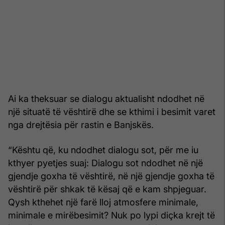
Ai ka theksuar se dialogu aktualisht ndodhet në
një situatë të vështirë dhe se kthimi i besimit varet
nga drejtësia për rastin e Banjskës.
“Kështu që, ku ndodhet dialogu sot, për me iu
kthyer pyetjes suaj: Dialogu sot ndodhet në një
gjendje goxha të vështirë, në një gjendje goxha të
vështirë për shkak të kësaj që e kam shpjeguar.
Qysh kthehet një farë lloj atmosfere minimale,
minimale e mirëbesimit? Nuk po lypi diçka krejt të