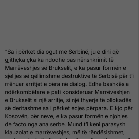
“Sa i përket dialogut me Serbinë, ju e dini që
gjithçka çka ka ndodhë pas nënshkrimit të
Marrëveshjes së Brukselit, e ka pasur formën e
sjelljes së qëllimshme destruktive të Serbisë për t’i
rrënuar arritjet e bëra në dialog. Edhe bashkësia
ndërkombëtare e pati konsideruar Marrëveshjen
e Brukselit si një arritje, si një thyerje të bllokadës
së deritashme sa i përket ecjes përpara. E kjo për
Kosovën, për neve, e ka pasur formën e njohjes
de facto nga ana serbe. Mund t’i keni parasysh
klauzolat e marrëveshjes, më të rëndësishmet,