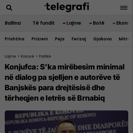
Ballina
Të fundit
Lajme
Botë
Ekono
Prishtina
Prizreni
Peja
Ferizaj
Gjakova
Mitrov
Lajme
>
Kosovë
>
Politikë
Konjufca: S’ka mirëbesim minimal
në dialog pa sjelljen e autorëve të
Banjskës para drejtësisë dhe
tërheqjen e letrës së Brnabiq