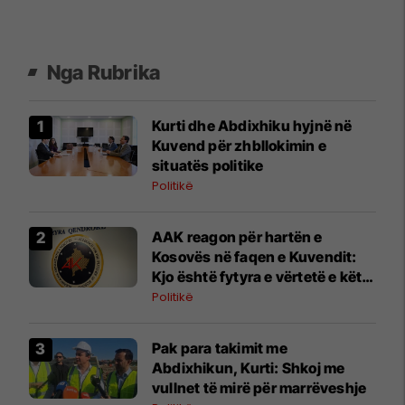
Nga Rubrika
Kurti dhe Abdixhiku hyjnë në
Kuvend për zhbllokimin e
situatës politike
Politikë
AAK reagon për hartën e
Kosovës në faqen e Kuvendit:
Kjo është fytyra e vërtetë e këtij
pushteti
Politikë
​Pak para takimit me
Abdixhikun, Kurti: Shkoj me
vullnet të mirë për marrëveshje