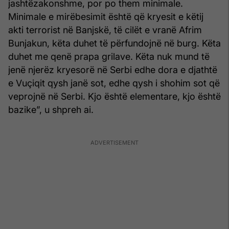
jashtëzakonshme, por po them minimale.
Minimale e mirëbesimit është që kryesit e këtij
akti terrorist në Banjskë, të cilët e vranë Afrim
Bunjakun, këta duhet të përfundojnë në burg. Këta
duhet me qenë prapa grilave. Këta nuk mund të
jenë njerëz kryesorë në Serbi edhe dora e djathtë
e Vuçiqit qysh janë sot, edhe qysh i shohim sot që
veprojnë në Serbi. Kjo është elementare, kjo është
bazike”, u shpreh ai.