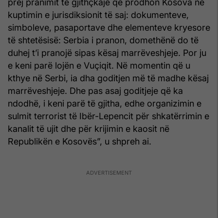
prej pranimit të gjithçkaje që prodhon Kosova në
kuptimin e jurisdiksionit të saj: dokumenteve,
simboleve, pasaportave dhe elementeve kryesore
të shtetësisë: Serbia i pranon, domethënë do të
duhej t’i pranojë sipas kësaj marrëveshjeje. Por ju
e keni parë lojën e Vuçiqit. Në momentin që u
kthye në Serbi, ia dha goditjen më të madhe kësaj
marrëveshjeje. Dhe pas asaj goditjeje që ka
ndodhë, i keni parë të gjitha, edhe organizimin e
sulmit terrorist të Ibër-Lepencit për shkatërrimin e
kanalit të ujit dhe për krijimin e kaosit në
Republikën e Kosovës”, u shpreh ai.