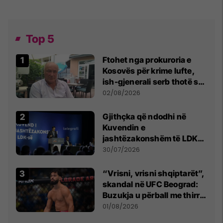
Top 5
Ftohet nga prokuroria e
Kosovës për krime lufte,
ish-gjenerali serb thotë se
dikush e tradhtoi në
02/08/2026
Beograd
Gjithçka që ndodhi në
Kuvendin e
jashtëzakonshëm të LDK-
së
30/07/2026
“Vrisni, vrisni shqiptarët”,
skandal në UFC Beograd:
Buzukja u përball me thirrje
anti-shqiptare nga
01/08/2026
tribunat