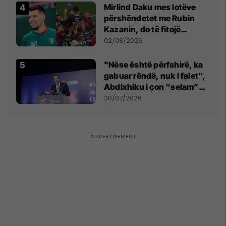
Mirlind Daku mes lotëve
përshëndetet me Rubin
Kazanin, do të fitojë
miliona te Spartak Moska
02/08/2026
"Nëse është përfshirë, ka
gabuar rëndë, nuk i falet",
Abdixhiku i çon “selam”
Përparim Ramës
30/07/2026