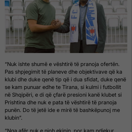
“Nuk ishte shumë e vështirë të pranoja ofertën.
Pas shpjegimit të planeve dhe objektivave që ka
klubi dhe duke qenë tip që i dua sfidat, duke qenë
se kam punuar edhe te Tirana, si kulmi i futbollit
në Shqipëri, e di që çfarë presioni kanë klubet si
Prishtina dhe nuk e pata të vështirë të pranoja
punën. Do të jetë ide e mirë të bashkëpunoj me
klubin”.
“Nga afër nuk e njoh ekipin, por kam ndjekur