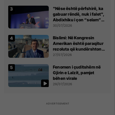
"Nëse është përfshirë, ka
gabuar rëndë, nuk i falet",
Abdixhiku i çon “selam”
Përparim Ramës
30/07/2026
Bislimi: Në Kongresin
Amerikan është paraqitur
rezoluta që kundërshton
mbajtjen e Asamblesë
27/07/2026
Parlamentare të OSBE-së
në Beograd
Fenomen i çuditshëm në
Gjirin e Lalzit, pamjet
bëhen virale
29/07/2026