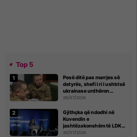
Top 5
Pesë ditë pas marrjes së
detyrës, shefi i ri i ushtrisë
ukrainase urdhëron
kontroll të madh
26/07/2026
Gjithçka që ndodhi në
Kuvendin e
jashtëzakonshëm të LDK-
së
30/07/2026