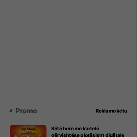
Promo
Reklamo këtu
Këtë herë me kartelë
gërvishtëse plotësisht digjitale