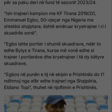
për sa paku deri në fund të sezonit 2023/24.
“Ish-trajneri kampion me KF Tirana 2019/20,
Emmanuel Egbo, 50-vjeçar nga Nigeria me
shtetësi shqiptare, është emëruar kryetrajner i ri i
skuadrës sonë”.
“Egbo ishte portier i shumë skuadrave, ndër to
edhe Bylys e Tirana, kurse më vonë edhe si
trajner i portierëve dhe kryetrajner i të dy këtyre
skuadrave.
“Egbos në punën e tij në ekipin e Prishtinës do t’i
ndihmoj nga afër edhe trajneri nga Shqipëria,
Eldiano Topi”, thuhet në njoftimin e Prishtinës.