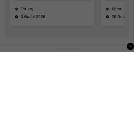
Ferizaj
Xërxe
3 Gusht 2026
20 Gusht 2
×