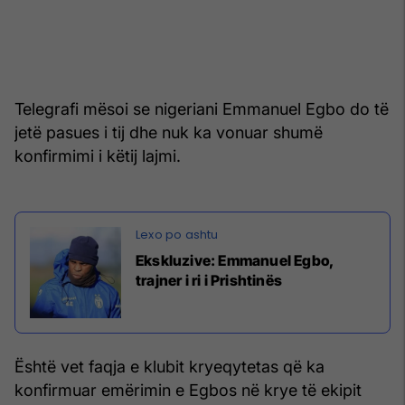
Telegrafi mësoi se nigeriani Emmanuel Egbo do të
jetë pasues i tij dhe nuk ka vonuar shumë
konfirmimi i këtij lajmi.
Ekskluzive: Emmanuel Egbo,
trajner i ri i Prishtinës
Është vet faqja e klubit kryeqytetas që ka
konfirmuar emërimin e Egbos në krye të ekipit