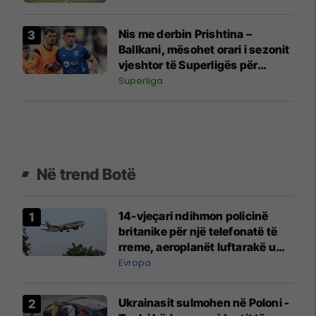
Nis me derbin Prishtina –
Ballkani, mësohet orari i sezonit
vjeshtor të Superligës për
edicionin 2026/27
Superliga
Në trend Botë
14-vjeçari ndihmon policinë
britanike për një telefonatë të
rreme, aeroplanët luftarakë u
ngritën në ajër për të
Evropa
interceptuar fluturaken e Qatar
Airways që po shkonte drejt
Ukrainasit sulmohen në Poloni -
Mançesterit