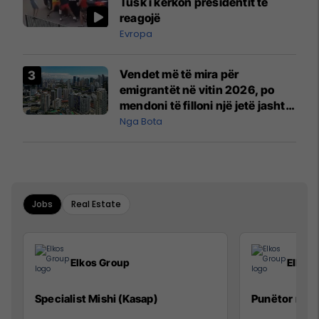
Tusk i kërkon presidentit të
reagojë
Evropa
Vendet më të mira për
emigrantët në vitin 2026, po
mendoni të filloni një jetë jashtë
vendit?
Nga Bota
Jobs
Real Estate
Elkos Group
Elkos
Specialist Mishi (Kasap)
Punëtor në 