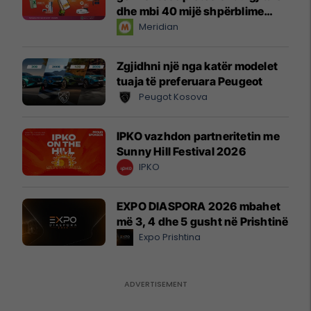
dhe mbi 40 mijë shpërblime
instant!
Meridian
Zgjidhni një nga katër modelet
tuaja të preferuara Peugeot
Peugot Kosova
IPKO vazhdon partneritetin me
Sunny Hill Festival 2026
IPKO
EXPO DIASPORA 2026 mbahet
më 3, 4 dhe 5 gusht në Prishtinë
Expo Prishtina