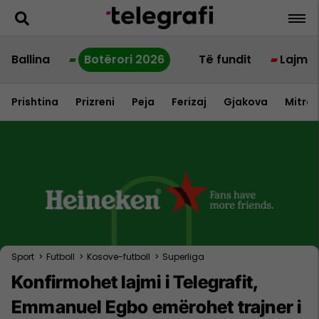
Ballina
Botërori 2026
Të fundit
Lajme
Prishtina
Prizreni
Peja
Ferizaj
Gjakova
Mitrov
Sport
>
Futboll
>
Kosove-futboll
>
Superliga
Konfirmohet lajmi i Telegrafit,
Emmanuel Egbo emërohet trajner i