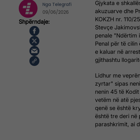
Gjykata e shkallë
Nga
Telegrafi
akuzuarve dhe Pr
09/06/2026
KOKZH nr. 110/25 
Stevçe Jakimovsk
penale "Ndërtim i
Penal për të cili
e kaluar në arres
gjithashtu llogar
Lidhur me veprën 
zyrtar" sipas nen
nenin 45 të Kodit
vetëm në atë pjes
qenë se është kry
është tre deri në
parashkrimit, ai 