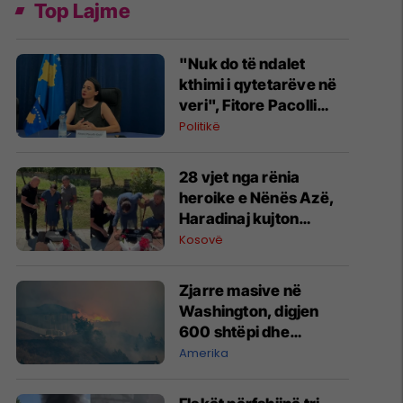
Top Lajme
"Nuk do të ndalet
kthimi i qytetarëve në
veri", Fitore Pacolli
dënon sulmin ndaj
Politikë
familjes Berisha në
Zveçan
28 vjet nga rënia
heroike e Nënës Azë,
Haradinaj kujton
sakrificën e saj
Kosovë
Zjarre masive në
Washington, digjen
600 shtëpi dhe
biznese - evakuohen
Amerika
mbi 60 mijë banorë