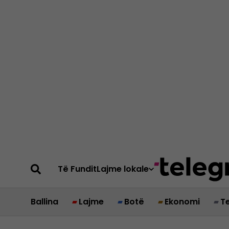
Të Fundit
Lajme lokale
Ballina
Lajme
Botë
Ekonomi
T