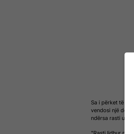
Sa i përket të pan
vendosi një dënim
ndërsa rasti u kt
"Rasti lidhur me 