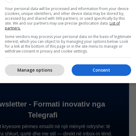
ë gjyqtari të ri, duke pasur parasysh se gjyqtari që
Your personal data will be processed and information from your device
(cookies, unique identifiers, and other device data) may be stored by,
ë tani nuk është në departamentin për krim të
accessed by and shared with 369 partners, or used specifically by this
orrupsion, ndërsa lidhur me dënimin e konfirmuar
site. We and our partners may use precise geolocation data.
List of
partners.
orëzohet për procedurë të mëtejshme para një
Some vendors may process your personal data on the basis of legitimate
imin e një sanksioni", njoftojnë nga Gjykata e
interest, which you can object to by managing your options below. Look
for a link at the bottom of this page or in the site menu to manage or
withdraw consent in privacy and cookie settings.
Manage options
Consent