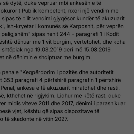
s së dytë, duke vepruar mbi ankesën e të
okurorit Publik kompetent, nxori një vendim me
sipas të cilit vendimi gjyqësor kundër të akuzuarit
i, ish-kryetar i komunës së Karposhit, për veprën
 paligjshëm" sipas nenit 244 - paragrafi 1 i Kodit
n është dënuar me 1 vit burgim, vërtetohet, dhe koha
t shtëpiak nga 19.03.2019 deri më 15.08.2019
itet në dënimin e shqiptuar me burgim.
penale "Keqpërdorim i pozitës dhe autoritetit
it 353 paragrafi 4 përfshirë paragrafin 1 përfshirë
 Penal, ankesa e të akuzuarit miratohet dhe rasti,
ë, kthehet në rigjykim. Lidhur me këtë rast, duke
er midis viteve 2011 dhe 2017, dënimi i parashikuar
 pesë vjet, kështu që sipas dispozitave të
do të skadonte në vitin 2027.