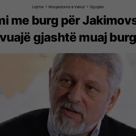
Lajme
>
Maqedonia e Veriut
>
Gjyqësi
i me burg për Jakimovsk
vuajë gjashtë muaj bur