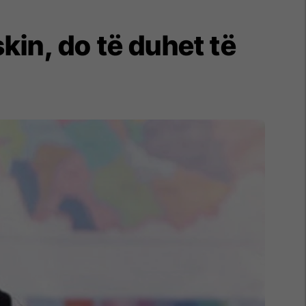
in, do të duhet të
g