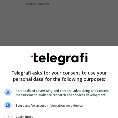
Telegrafi asks for your consent to use your
personal data for the following purposes:
dehurit T.Gj., për të cilin vendimi i shkallës së parë
Personalised advertising and content, advertising and content
measurement, audience research and services development
 me kusht, ai u revokua nga Gjykata e Apelit,
hye për rigjykim.
Store and/or access information on a device
Learn more
pjesën e shfuqizuar do të caktohet për gjykim të