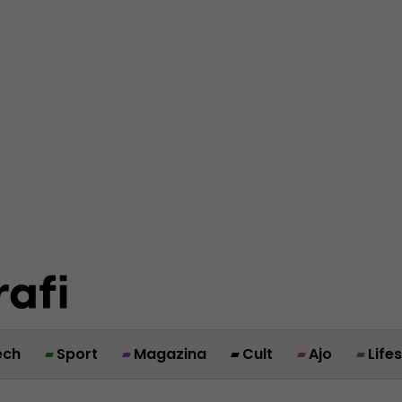
ech
Sport
Magazina
Cult
Ajo
Life