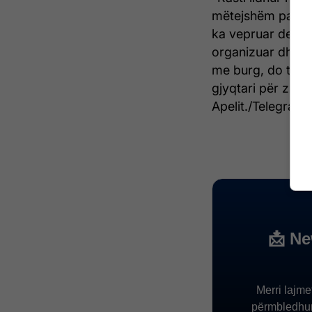
mëtejshëm para nj
ka vepruar deri m
organizuar dhe k
me burg, do të d
gjyqtari për zbat
Apelit./Telegrafi/