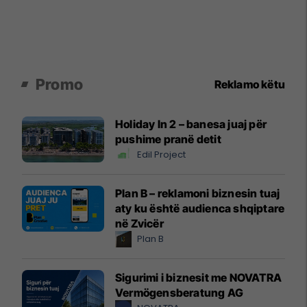
Promo
Reklamo këtu
Holiday In 2 – banesa juaj për
pushime pranë detit
Edil Project
Plan B – reklamoni biznesin tuaj
aty ku është audienca shqiptare
në Zvicër
Plan B
Sigurimi i biznesit me NOVATRA
Vermögensberatung AG