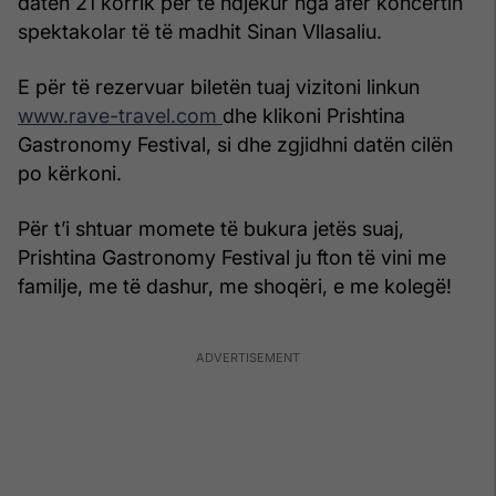
datën 21 korrik për të ndjekur nga afër koncertin
spektakolar të të madhit Sinan Vllasaliu.
E për të rezervuar biletën tuaj vizitoni linkun
www.rave-travel.com
dhe klikoni Prishtina
Gastronomy Festival, si dhe zgjidhni datën cilën
po kërkoni.
Për t’i shtuar momete të bukura jetës suaj,
Prishtina Gastronomy Festival ju fton të vini me
familje, me të dashur, me shoqëri, e me kolegë!