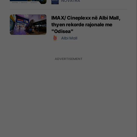
NOVATRA
IMAX/ Cineplexx në Albi Mall,
thyen rekorde rajonale me
"Odisea"
Albi Mall