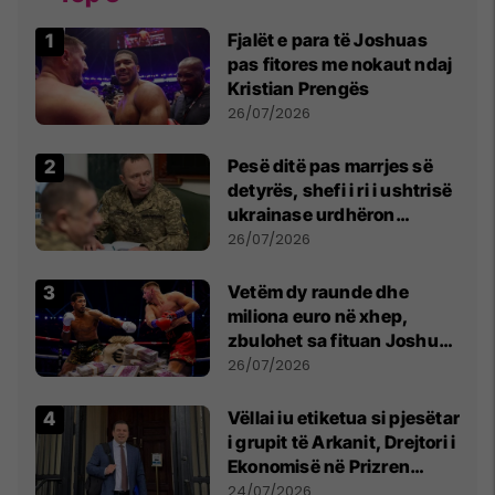
Fjalët e para të Joshuas
pas fitores me nokaut ndaj
Kristian Prengës
26/07/2026
Pesë ditë pas marrjes së
detyrës, shefi i ri i ushtrisë
ukrainase urdhëron
kontroll të madh
26/07/2026
Vetëm dy raunde dhe
miliona euro në xhep,
zbulohet sa fituan Joshua
e Prenga
26/07/2026
Vëllai iu etiketua si pjesëtar
i grupit të Arkanit, Drejtori i
Ekonomisë në Prizren
mohon pretendimet
24/07/2026