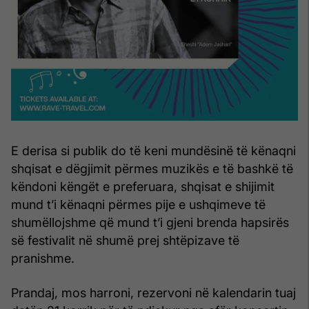
E derisa si publik do të keni mundësinë të kënaqni
shqisat e dëgjimit përmes muzikës e të bashkë të
këndoni këngët e preferuara, shqisat e shijimit
mund t’i kënaqni përmes pije e ushqimeve të
shumëllojshme që mund t’i gjeni brenda hapsirës
së festivalit në shumë prej shtëpizave të
pranishme.
Prandaj, mos harroni, rezervoni në kalendarin tuaj