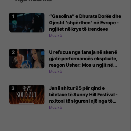
“Gasolina” e Dhurata Dorës dhe
Gjestit ‘shpërthen’ në Evropë -
ngjitet në krye të trendeve
Muzikë
U refuzua nga fansja në skenë
gjatë performancës eksplicite,
reagon Usher: Mos u ngjit në
skenë nëse nuk do të jesh aty
Muzikë
Janë shitur 95 për qind e
biletave të Sunny Hill Festival -
nxitoni të siguroni një nga të
fundit
Muzikë