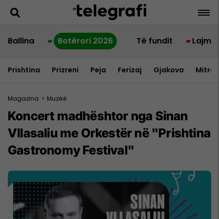
Ballina
Botërori 2026
Të fundit
Lajme
Prishtina
Prizreni
Peja
Ferizaj
Gjakova
Mitrov
Magazina
>
Muzikë
Koncert madhështor nga Sinan
Vllasaliu me Orkestër në "Prishtina
Gastronomy Festival"