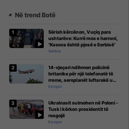
Në trend Botë
Sërish kërcënon, Vuçiq para
ushtarëve: Kurrë mos e harroni,
'Kosova është pjesë e Serbisë'
Serbia
14-vjeçari ndihmon policinë
britanike për një telefonatë të
rreme, aeroplanët luftarakë u
ngritën në ajër për të
Evropa
interceptuar fluturaken e Qatar
Airways që po shkonte drejt
Ukrainasit sulmohen në Poloni -
Mançesterit
Tusk i kërkon presidentit të
reagojë
Evropa