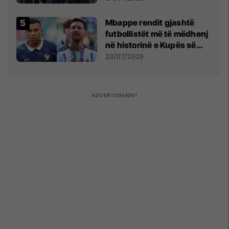
Mbappe rendit gjashtë
futbollistët më të mëdhenj
në historinë e Kupës së
Botës, Messi mbetet i dyti
23/07/2026