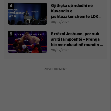
Gjithçka që ndodhi në
Kuvendin e
jashtëzakonshëm të LDK-
së
30/07/2026
E rrëzoi Joshuan, por nuk
arriti ta mposhtë – Prenga
bie me nokaut në raundin e
dytë
26/07/2026