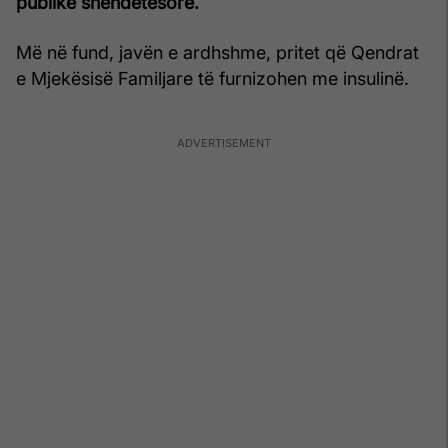
publike shëndetësore.
Më në fund, javën e ardhshme, pritet që Qendrat
e Mjekësisë Familjare të furnizohen me insulinë.