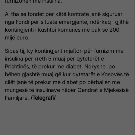
furnizohen me insulina.
Ai tha se fondet për këtë kontratë janë siguruar
nga Fondi për situate emergjente, ndërkaq i gjithë
kontingjenti i kushtoi komunës më pak se 200
mijë euro.
Sipas tij, ky kontingjent mjafton për furnizim me
insulina për rreth 5 muaj për qytetarët e
Prishtinës, të prekur me diabet. Ndryshe, po
bëhen gjashtë muaj që kur qytetarët e Kosovës të
cilët janë të prekur me diabet po përballen me
mungesë të insulinave nëpër Qendrat e Mjekësisë
Familjare.
/Telegrafi/