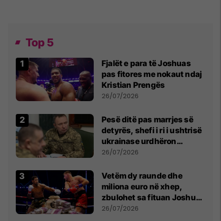
Top 5
Fjalët e para të Joshuas
pas fitores me nokaut ndaj
Kristian Prengës
26/07/2026
Pesë ditë pas marrjes së
detyrës, shefi i ri i ushtrisë
ukrainase urdhëron
kontroll të madh
26/07/2026
Vetëm dy raunde dhe
miliona euro në xhep,
zbulohet sa fituan Joshua
e Prenga
26/07/2026