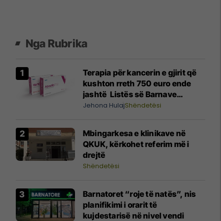
Nga Rubrika
Terapia për kancerin e gjirit që
kushton rreth 750 euro ende
jashtë Listës së Barnave
Esenciale, përgjigjet MSH-ja
Jehona Hulaj
Shëndetësi
Mbingarkesa e klinikave në
QKUK, kërkohet referim më i
drejtë
Shëndetësi
Barnatoret “roje të natës”, nis
planifikimi i orarit të
kujdestarisë në nivel vendi