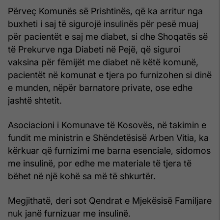
Përveç Komunës së Prishtinës, që ka arritur nga
buxheti i saj të sigurojë insulinës për pesë muaj
për pacientët e saj me diabet, si dhe Shoqatës së
të Prekurve nga Diabeti në Pejë, që siguroi
vaksina për fëmijët me diabet në këtë komunë,
pacientët në komunat e tjera po furnizohen si dinë
e munden, nëpër barnatore private, ose edhe
jashtë shtetit.
Asociacioni i Komunave të Kosovës, në takimin e
fundit me ministrin e Shëndetësisë Arben Vitia, ka
kërkuar që furnizimi me barna esenciale, sidomos
me insulinë, por edhe me materiale të tjera të
bëhet në një kohë sa më të shkurtër.
Megjithatë, deri sot Qendrat e Mjekësisë Familjare
nuk janë furnizuar me insulinë.