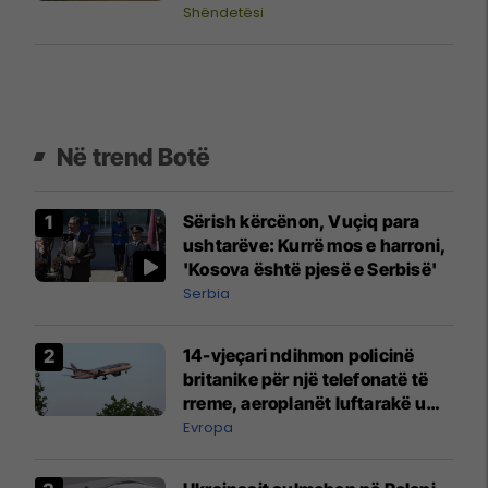
Shëndetësi
Në trend Botë
Sërish kërcënon, Vuçiq para
ushtarëve: Kurrë mos e harroni,
'Kosova është pjesë e Serbisë'
Serbia
14-vjeçari ndihmon policinë
britanike për një telefonatë të
rreme, aeroplanët luftarakë u
ngritën në ajër për të
Evropa
interceptuar fluturaken e Qatar
Airways që po shkonte drejt