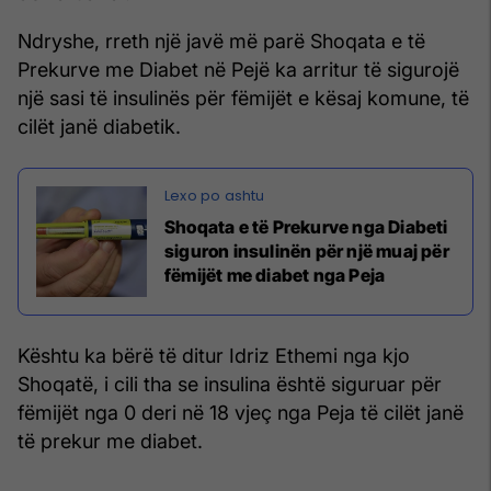
Ndryshe, rreth një javë më parë Shoqata e të
Prekurve me Diabet në Pejë ka arritur të sigurojë
një sasi të insulinës për fëmijët e kësaj komune, të
cilët janë diabetik.
Shoqata e të Prekurve nga Diabeti
siguron insulinën për një muaj për
fëmijët me diabet nga Peja
Kështu ka bërë të ditur Idriz Ethemi nga kjo
Shoqatë, i cili tha se insulina është siguruar për
fëmijët nga 0 deri në 18 vjeç nga Peja të cilët janë
të prekur me diabet.