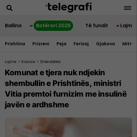
Ballina
Botërori 2026
Të fundit
Lajme
Prishtina
Prizreni
Peja
Ferizaj
Gjakova
Mitrov
Lajme
>
Kosove
>
Shëndetësi
Komunat e tjera nuk ndjekin
shembullin e Prishtinës, ministri
Vitia premtoi furnizim me insulinë
javën e ardhshme