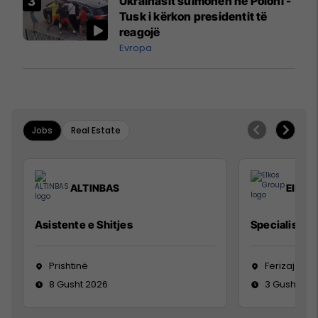
Ukrainasit sulmohen në Poloni -
Mançesterit
Tusk i kërkon presidentit të
reagojë
Evropa
Jobs
Real Estate
ALTINBAS
Elkos
Asistente e Shitjes
Specialist Mi
Prishtinë
Ferizaj
8 Gusht 2026
3 Gusht 20