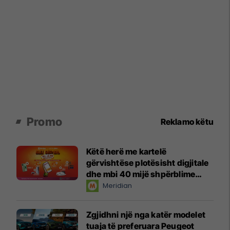
Promo
Reklamo këtu
Këtë herë me kartelë
gërvishtëse plotësisht digjitale
dhe mbi 40 mijë shpërblime
instant!
Meridian
Zgjidhni një nga katër modelet
tuaja të preferuara Peugeot