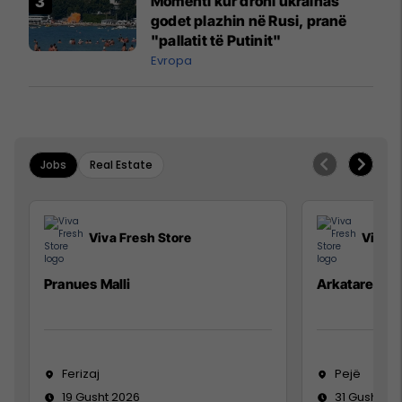
Momenti kur droni ukrainas
godet plazhin në Rusi, pranë
"pallatit të Putinit"
Evropa
Jobs
Real Estate
Viva Fresh Store
Viva F
Pranues Malli
Arkatare
Ferizaj
Pejë
19 Gusht 2026
31 Gusht 20