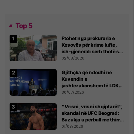
Top 5
Ftohet nga prokuroria e
Kosovës për krime lufte,
ish-gjenerali serb thotë se
dikush e tradhtoi në
02/08/2026
Beograd
Gjithçka që ndodhi në
Kuvendin e
jashtëzakonshëm të LDK-
së
30/07/2026
“Vrisni, vrisni shqiptarët”,
skandal në UFC Beograd:
Buzukja u përball me thirrje
anti-shqiptare nga
01/08/2026
tribunat