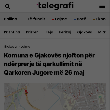
Ballina
Të fundit
Lajme
Botë
Ekono
Prishtina
Prizreni
Peja
Ferizaj
Gjakova
Mitrov
Gjakova
>
Lajme
Komuna e Gjakovës njofton për
ndërprerje të qarkullimit në
Qarkoren Jugore më 26 maj