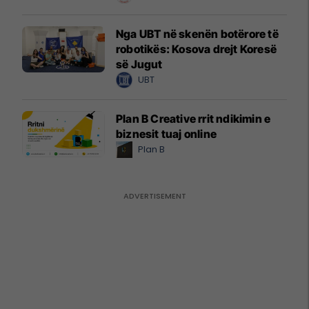
Nga UBT në skenën botërore të
robotikës: Kosova drejt Koresë
së Jugut
UBT
Plan B Creative rrit ndikimin e
biznesit tuaj online
Plan B