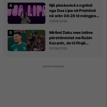
Një pleskavicë e ngrënë
nga Dua Lipa në Prishtinë
në orën 04:28 të mëngjesit
- dhe bota digjitale serbe
03/08/2026
shpall gjendjen e luftës
Mirlind Daku mes lotëve
përshëndetet me Rubin
Kazanin, do të fitojë
miliona te Spartak Moska
02/08/2026