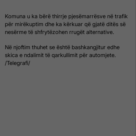
Komuna u ka bërë thirrje pjesëmarrësve në trafik
për mirëkuptim dhe ka kërkuar që gjatë ditës së
nesërme të shfrytëzohen rrugët alternative.
Në njoftim thuhet se është bashkangjitur edhe
skica e ndalimit të qarkullimit për automjete.
/Telegrafi/