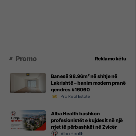
Promo
Reklamo këtu
Banesë 98.96m² në shitje në
Lakrishtë – banim modern pranë
qendrës #16060
Pro Real Estate
Alba Health bashkon
profesionistët e kujdesit në një
rrjet të përbashkët në Zvicër
Alba Health