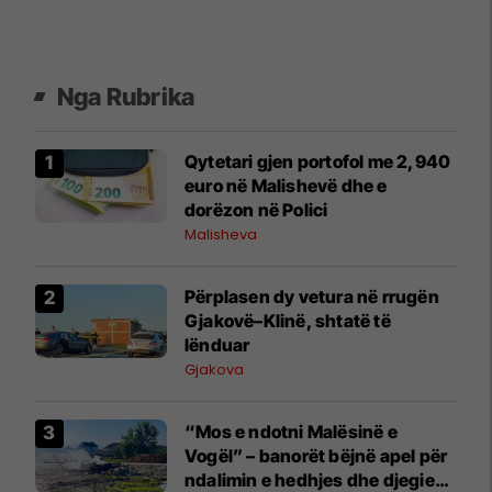
Nga Rubrika
Qytetari gjen portofol me 2,940
euro në Malishevë dhe e
dorëzon në Polici
Malisheva
Përplasen dy vetura në rrugën
Gjakovë–Klinë, shtatë të
lënduar
Gjakova
“Mos e ndotni Malësinë e
Vogël” – banorët bëjnë apel për
ndalimin e hedhjes dhe djegies