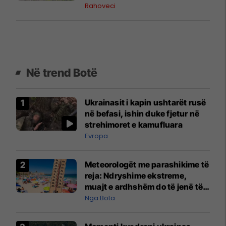
së mbeturinave
Rahoveci
Në trend Botë
Ukrainasit i kapin ushtarët rusë
në befasi, ishin duke fjetur në
strehimoret e kamufluara
Evropa
Meteorologët me parashikime të
reja: Ndryshime ekstreme,
muajt e ardhshëm do të jenë të
pazakontë
Nga Bota