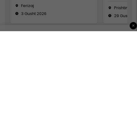
Ferizaj
Prishtinë
3 Gusht 2026
29 Gusht 2
×