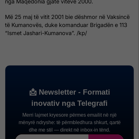
nga Maqedonia gjatë viteve 2000.
Më 25 maj të vitit 2001 bie dëshmor në Vaksincë
të Kumanovës, duke komanduar Brigadën e 113
“Ismet Jashari-Kumanova”. /kp/