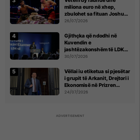
miliona euro në xhep,
zbulohet sa fituan Joshua
e Prenga
26/07/2026
Gjithçka që ndodhi në
Kuvendin e
jashtëzakonshëm të LDK-
së
30/07/2026
Vëllai iu etiketua si pjesëtar
i grupit të Arkanit, Drejtori i
Ekonomisë në Prizren
mohon pretendimet
24/07/2026