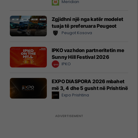
instant!
Meridian
Zgjidhni një nga katër modelet
tuaja të preferuara Peugeot
Peugot Kosova
IPKO vazhdon partneritetin me
Sunny Hill Festival 2026
IPKO
EXPO DIASPORA 2026 mbahet
më 3, 4 dhe 5 gusht në Prishtinë
Expo Prishtina