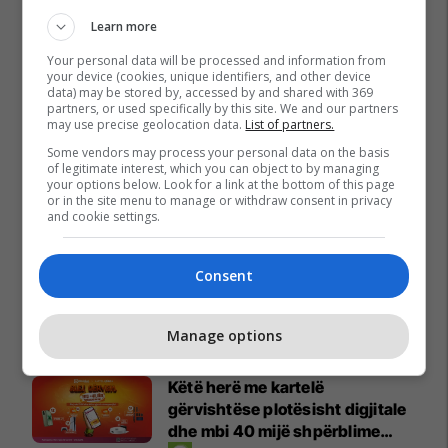
Learn more
Your personal data will be processed and information from
your device (cookies, unique identifiers, and other device
data) may be stored by, accessed by and shared with 369
partners, or used specifically by this site. We and our partners
may use precise geolocation data.
List of partners.
Some vendors may process your personal data on the basis
of legitimate interest, which you can object to by managing
your options below. Look for a link at the bottom of this page
or in the site menu to manage or withdraw consent in privacy
and cookie settings.
Consent
Promo
Reklamo këtu
Manage options
Këtë herë me kartelë
gërvishtëse plotësisht digjitale
dhe mbi 40 mijë shpërblime