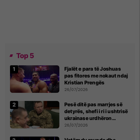
Top 5
Fjalët e para të Joshuas
pas fitores me nokaut ndaj
Kristian Prengës
26/07/2026
Pesë ditë pas marrjes së
detyrës, shefi i ri i ushtrisë
ukrainase urdhëron
kontroll të madh
26/07/2026
Vetëm dy raunde dhe