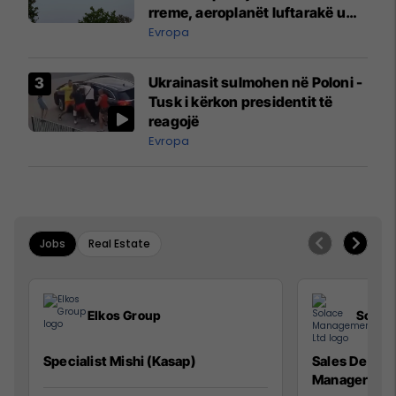
rreme, aeroplanët luftarakë u
ngritën në ajër për të
Evropa
interceptuar fluturaken e Qatar
Airways që po shkonte drejt
Ukrainasit sulmohen në Poloni -
Mançesterit
Tusk i kërkon presidentit të
reagojë
Evropa
Jobs
Real Estate
Elkos Group
Solac
Specialist Mishi (Kasap)
Sales Devel
Manager