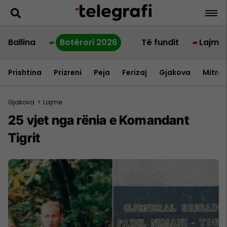
Ballina
Botërori 2026
Të fundit
Lajme
Prishtina
Prizreni
Peja
Ferizaj
Gjakova
Mitrov
Gjakova
>
Lajme
​25 vjet nga rënia e Komandant
Tigrit