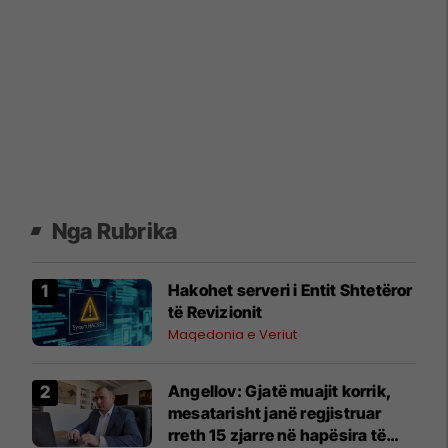
Nga Rubrika
Hakohet serveri i Entit Shtetëror
të Revizionit
Maqedonia e Veriut
Angellov: Gjatë muajit korrik,
mesatarisht janë regjistruar
rreth 15 zjarre në hapësira të