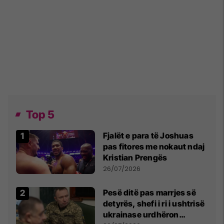
Top 5
Fjalët e para të Joshuas
pas fitores me nokaut ndaj
Kristian Prengës
26/07/2026
Pesë ditë pas marrjes së
detyrës, shefi i ri i ushtrisë
ukrainase urdhëron