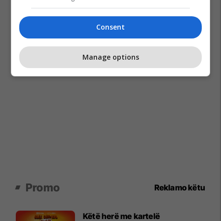
Consent
Manage options
Promo
Reklamo këtu
Këtë herë me kartelë