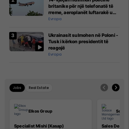
britanike për një telefonatë të
rreme, aeroplanët luftarakë u
ngritën në ajër për të
Evropa
interceptuar fluturaken e Qatar
Airways që po shkonte drejt
Ukrainasit sulmohen në Poloni -
Mançesterit
Tusk i kërkon presidentit të
reagojë
Evropa
Jobs
Real Estate
Elkos Group
Solac
Specialist Mishi (Kasap)
Sales Devel