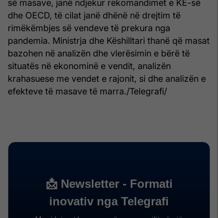
së masave, janë ndjekur rekomandimet e KE-së
dhe OECD, të cilat janë dhënë në drejtim të
rimëkëmbjes së vendeve të prekura nga
pandemia. Ministrja dhe Këshilltari thanë që masat
bazohen në analizën dhe vlerësimin e bërë të
situatës në ekonominë e vendit, analizën
krahasuese me vendet e rajonit, si dhe analizën e
efekteve të masave të marra./Telegrafi/