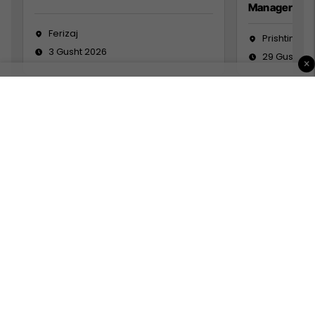
Manager
Ferizaj
Prishtinë
3 Gusht 2026
29 Gusht 2
×