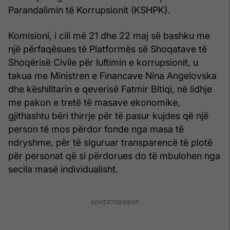
Parandalimin të Korrupsionit (KSHPK).
Komisioni, i cili më 21 dhe 22 maj së bashku me
një përfaqësues të Platformës së Shoqatave të
Shoqërisë Civile për luftimin e korrupsionit, u
takua me Ministren e Financave Nina Angelovska
dhe këshilltarin e qeverisë Fatmir Bitiqi, në lidhje
me pakon e tretë të masave ekonomike,
gjithashtu bëri thirrje për të pasur kujdes që një
person të mos përdor fonde nga masa të
ndryshme, për të siguruar transparencë të plotë
për personat që si përdorues do të mbulohen nga
secila masë individualisht.