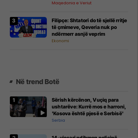
hapura çdo ditë
Maqedonia e Veriut
Filipçe: Shtatori do të sjellë rritje
të çmimeve, Qeveria nuk po
ndërmerr asnjë veprim
Ekonomi
Në trend Botë
Sërish kërcënon, Vuçiq para
ushtarëve: Kurrë mos e harroni,
'Kosova është pjesë e Serbisë'
Serbia
14-vjeçari ndihmon policinë