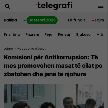
Ballina
Botërori 2026
Të fundit
Lajme
Prishtina
Prizreni
Peja
Ferizaj
Gjakova
Mitrov
Lajme
>
Maqedonia e Veriut
Komisioni për Antikorrupsion: Të
mos promovohen masat të cilat po
zbatohen dhe janë të njohura