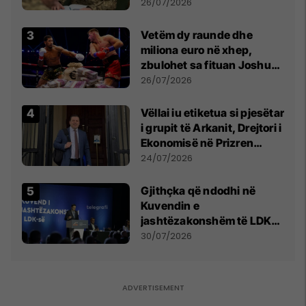
kontroll të madh
26/07/2026
Vetëm dy raunde dhe
miliona euro në xhep,
zbulohet sa fituan Joshua
e Prenga
26/07/2026
Vëllai iu etiketua si pjesëtar
i grupit të Arkanit, Drejtori i
Ekonomisë në Prizren
mohon pretendimet
24/07/2026
Gjithçka që ndodhi në
Kuvendin e
jashtëzakonshëm të LDK-
së
30/07/2026