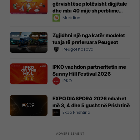
gërvishtëse plotësisht digjitale
dhe mbi 40 mijë shpërblime
instant!
Meridian
Zgjidhni një nga katër modelet
tuaja të preferuara Peugeot
Peugot Kosova
IPKO vazhdon partneritetin me
Sunny Hill Festival 2026
IPKO
EXPO DIASPORA 2026 mbahet
më 3, 4 dhe 5 gusht në Prishtinë
Expo Prishtina