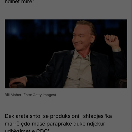
ndihet mirë".
Bill Maher (Foto: Getty Images)
Deklarata shtoi se produksioni i shfaqjes ‘ka
marrë çdo masë paraprake duke ndjekur
udhëzimet e CDC’.