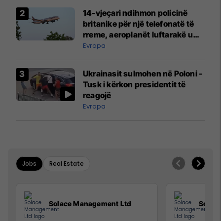
14-vjeçari ndihmon policinë
britanike për një telefonatë të
rreme, aeroplanët luftarakë u
ngritën në ajër për të
Evropa
interceptuar fluturaken e Qatar
Airways që po shkonte drejt
Ukrainasit sulmohen në Poloni -
Mançesterit
Tusk i kërkon presidentit të
reagojë
Evropa
Jobs
Real Estate
Solace Management Ltd
Solac