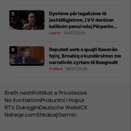
Dyshime për legalizime të
jashtëligjshme, LVV dorëzon
kallëzim penal ndaj Përparim
Ramës dhe zyrtarëve të
Lajme
30/07/2026
kabinetit të tij
Deputeti serb e quajti Kosovën
fqinj, Brnabiq e kundërshton me
narrativën zyrtare të Beogradit
Politikë
29/07/2026
Rreth nesh
Politikat e Privatësisë
Na Kontaktoni
Prokurimi i Hapur
RTV Dukagjini
Deutsche Welle
ICK
Ndreqe.com
Shkabaj
Germin