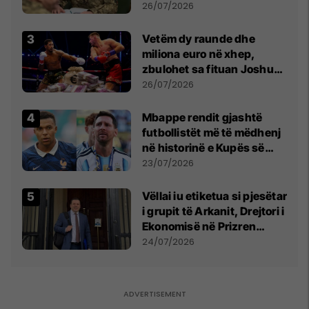
kontroll të madh
26/07/2026
Vetëm dy raunde dhe
miliona euro në xhep,
zbulohet sa fituan Joshua
e Prenga
26/07/2026
Mbappe rendit gjashtë
futbollistët më të mëdhenj
në historinë e Kupës së
Botës, Messi mbetet i dyti
23/07/2026
Vëllai iu etiketua si pjesëtar
i grupit të Arkanit, Drejtori i
Ekonomisë në Prizren
mohon pretendimet
24/07/2026