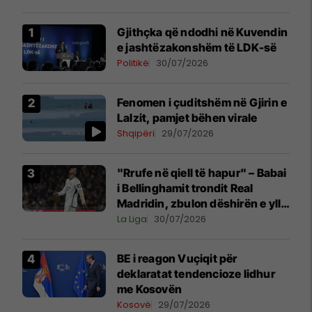
Gjithçka që ndodhi në Kuvendin
e jashtëzakonshëm të LDK-së
Politikë
30/07/2026
Fenomen i çuditshëm në Gjirin e
Lalzit, pamjet bëhen virale
Shqipëri
29/07/2026
"Rrufe në qiell të hapur" – Babai
i Bellinghamit trondit Real
Madridin, zbulon dëshirën e yllit
anglez për largim
La Liga
30/07/2026
BE i reagon Vuçiqit për
deklaratat tendencioze lidhur
me Kosovën
Kosovë
29/07/2026