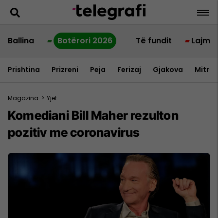
Ballina
Botërori 2026
Të fundit
Lajme
Prishtina
Prizreni
Peja
Ferizaj
Gjakova
Mitrov
Magazina
>
Yjet
Komediani Bill Maher rezulton
pozitiv me coronavirus