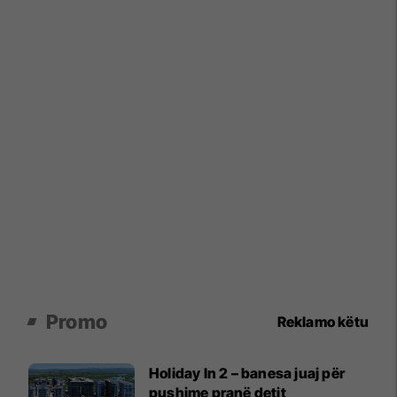
Promo
Reklamo këtu
Holiday In 2 – banesa juaj për
pushime pranë detit