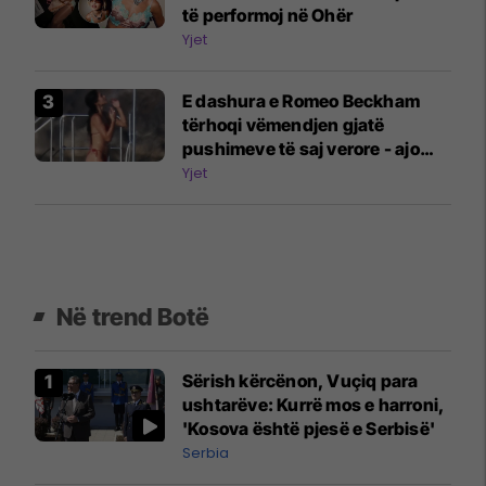
të performoj në Ohër
Yjet
E dashura e Romeo Beckham
tërhoqi vëmendjen gjatë
pushimeve të saj verore - ajo
tregoi figurën e saj të përsosur
Yjet
me bikini në një jaht
Në trend Botë
Sërish kërcënon, Vuçiq para
ushtarëve: Kurrë mos e harroni,
'Kosova është pjesë e Serbisë'
Serbia