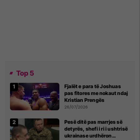
Top 5
Fjalët e para të Joshuas
pas fitores me nokaut ndaj
Kristian Prengës
26/07/2026
Pesë ditë pas marrjes së
detyrës, shefi i ri i ushtrisë
ukrainase urdhëron