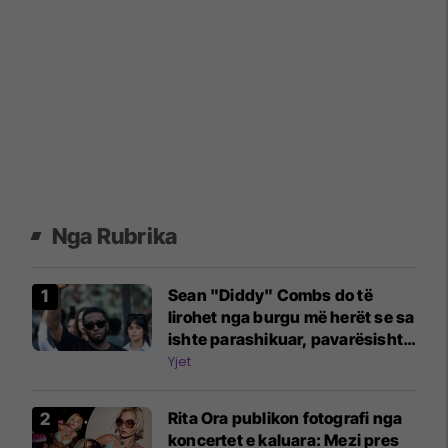
Nga Rubrika
Sean "Diddy" Combs do të
lirohet nga burgu më herët se sa
ishte parashikuar, pavarësisht
përleshjes së fundit
Yjet
Rita Ora publikon fotografi nga
koncertet e kaluara: Mezi pres