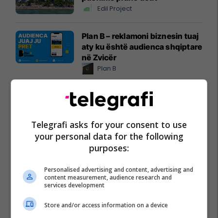
Edil Project
Plan B – reklamoni biznesin tuaj
aty ku është audienca shqiptare
në Zvicër
Plan B
Sigurimi i biznesit me NOVATRA
Vermögensberatung AG
NOVATRA
Telegrafi asks for your consent to use
your personal data for the following
IMAX/ Cineplexx në Albi Mall,
purposes:
thyen rekorde rajonale me
"Odisea"
Personalised advertising and content, advertising and
Albi Mall
content measurement, audience research and
services development
Store and/or access information on a device