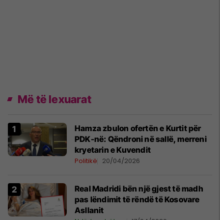
Më të lexuarat
Hamza zbulon ofertën e Kurtit për
PDK-në: Qëndroni në sallë, merreni
kryetarin e Kuvendit
Politikë
20/04/2026
Real Madridi bën një gjest të madh
pas lëndimit të rëndë të Kosovare
Asllanit