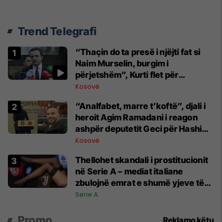
Trend Telegrafi
“Thaçin do ta presë i njëjti fat si
Naim Murselin, burgim i
përjetshëm”, Kurti flet për
deklaratën e deputetit Geci
Kosovë
“Analfabet, marre t’koftë”, djali i
heroit Agim Ramadani i reagon
ashpër deputetit Geci për Hashim
Thaçin
Kosovë
Thellohet skandali i prostitucionit
në Serie A – mediat italiane
zbulojnë emrat e shumë yjeve të
përfshirë
Serie A
Promo
Reklamo këtu