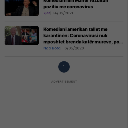
Komediani Bill Maher rezulton
pozitiv me coronavirus
Yjet
14/05/2021
Komediani amerikan tallet me
karantinën: Coronavirusi nuk
mposhtet brenda katër mureve, por
duke dalë jashtë për vitaminë D
Nga Bota
16/05/2020
1