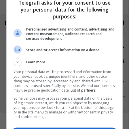
Telegrafi asks for your consent to use
your personal data for the following
purposes:
Jobs
Real Estate
Personalised advertising and content, advertising and
content measurement, audience research and
services development
Viva Fresh Store
Viva 
Store and/or access information on a device
Vozitës B
Përgaditës 
Learn more
Your personal data will be processed and information from
your device (cookies, unique identifiers, and other device
data) may be stored by, accessed by and shared with 369
Logjistikë
Logjistikë
partners, or used specifically by this site. We and our partners
Lipjan
Lipjan
may use precise geolocation data.
List of partners.
10 Maj 2026
10 Maj 202
Some vendors may process your personal data on the basis
of legitimate interest, which you can object to by managing
your options below. Look for a link at the bottom of this page
or in the site menu to manage or withdraw consent in privacy
and cookie settings.