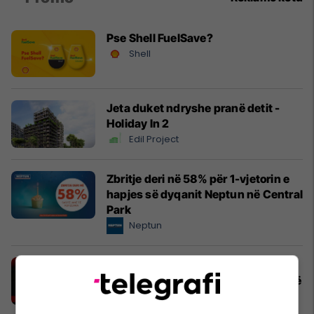
Pse Shell FuelSave?
Shell
Jeta duket ndryshe pranë detit -
Holiday In 2
Edil Project
Zbritje deri në 58% për 1-vjetorin e
hapjes së dyqanit Neptun në Central
Park
Neptun
Siguri e dëshmuar në çdo kilometër:
Gomat verore Lassa, zgjedhja e parë
e shoferëve në Kosovë
Lassa Kosova