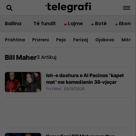
Ballina
Të fundit
Lajme
Botë
Ekono
Prishtina
Prizreni
Peja
Ferizaj
Gjakova
Mitrov
Bill Maher
3 Artikuj
Ish-e dashura e Al Pacinos 'kapet
mat' me komedianin 38-vjeçar
Po Flitet
03/11/2025