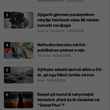
Ndërkombëtare
17/04/2026
Gjiganti gjerman paralajmëron
mbyllje fabrikash nëse BE ndalon
motorët me djegie
Auto & Transport
17/04/2026
Nafta dhe benzina më lirë -
publikohen çmimet e reja
Të Tjera
19/04/2026
Gjithçka ndodhi deri në ditën e 50-
të, që nga fillimi i luftës në Iran
Azia
02/04/2026
Dosjet që mund të ndryshojnë
historinë: çfarë do të zbulohet në
“Debat Plus”?