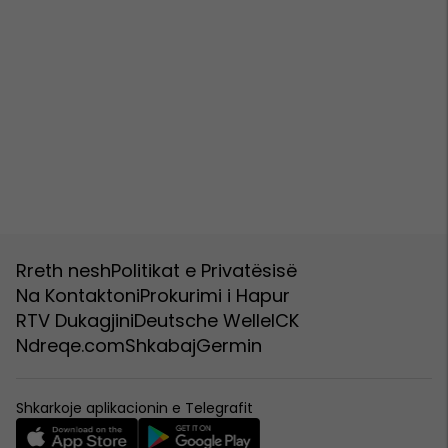
Rreth nesh
Politikat e Privatësisë
Na Kontaktoni
Prokurimi i Hapur
RTV Dukagjini
Deutsche Welle
ICK
Ndreqe.com
Shkabaj
Germin
Shkarkoje aplikacionin e Telegrafit