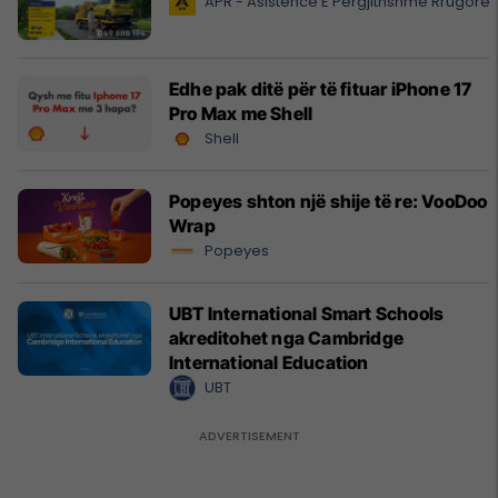
APR - Asistencë E Përgjithshme Rrugore
Edhe pak ditë për të fituar iPhone 17
Pro Max me Shell
Shell
Popeyes shton një shije të re: VooDoo
Wrap
Popeyes
UBT International Smart Schools
akreditohet nga Cambridge
International Education
UBT