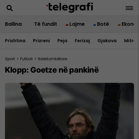
Ballina
Të fundit
Lajme
Botë
Ekono
Prishtina
Prizreni
Peja
Ferizaj
Gjakova
Mitrov
Sport
>
Futboll
>
Ndërkombëtare
Klopp: Goetze në pankinë