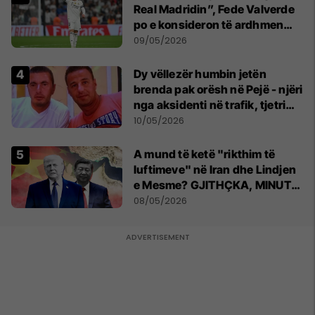
Real Madridin”, Fede Valverde
po e konsideron të ardhmen
pas sherrit me Tchouamenin
09/05/2026
Dy vëllezër humbin jetën
brenda pak orësh në Pejë - njëri
nga aksidenti në trafik, tjetri
nga sëmundja
10/05/2026
A mund të ketë "rikthim të
luftimeve" në Iran dhe Lindjen
e Mesme? GJITHÇKA, MINUTË
PAS MINUTE
08/05/2026