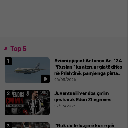
Top 5
Avioni gjigant Antonov An-124
“Ruslan” ka ateruar gjatë ditës
në Prishtinë, pamje nga pista
publikohen edhe në rrjete
06/05/2026
sociale
Juventusi i vendos çmim
qesharak Edon Zhegrovës
07/05/2026
“Nuk do të luaj më kurrë për