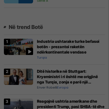
Serie A
Në trend Botë
Industria ushtarake turke befasoi
botën - prezantoi raketën
ndërkontinentale vendase
Turqia
Ditë historike në Stuttgart:
Kryeministri i ri është me origjinë
nga Turqia, zonja e parë një
shqiptare nga Kanadaja
Enver Robelli
Evropa
Reagojnë ushtria amerikane dhe
presidenti Trump, pasi SHBA-të dhe