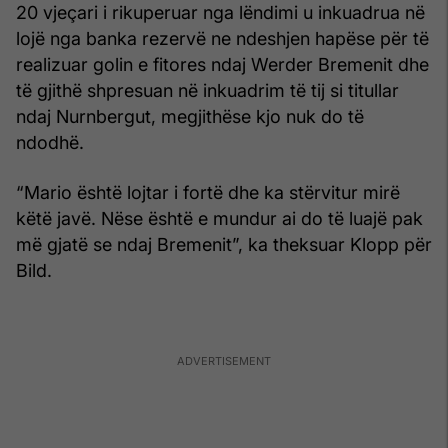
20 vjeçari i rikuperuar nga lëndimi u inkuadrua në
lojë nga banka rezervë ne ndeshjen hapëse për të
realizuar golin e fitores ndaj Werder Bremenit dhe
të gjithë shpresuan në inkuadrim të tij si titullar
ndaj Nurnbergut, megjithëse kjo nuk do të
ndodhë.
“Mario është lojtar i fortë dhe ka stërvitur mirë
këtë javë. Nëse është e mundur ai do të luajë pak
më gjatë se ndaj Bremenit”, ka theksuar Klopp për
Bild.