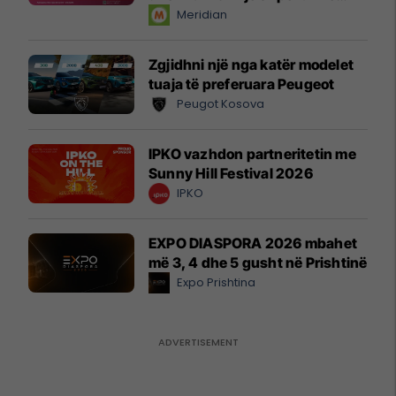
instant!
Meridian
Zgjidhni një nga katër modelet
tuaja të preferuara Peugeot
Peugot Kosova
IPKO vazhdon partneritetin me
Sunny Hill Festival 2026
IPKO
EXPO DIASPORA 2026 mbahet
më 3, 4 dhe 5 gusht në Prishtinë
Expo Prishtina