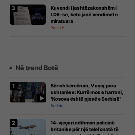
Kuvendi i jashtëzakonshëm i
LDK-së, këto janë vendimet e
miratuara
Politikë
Në trend Botë
Sërish kërcënon, Vuçiq para
ushtarëve: Kurrë mos e harroni,
'Kosova është pjesë e Serbisë'
Serbia
14-vjeçari ndihmon policinë
britanike për një telefonatë të