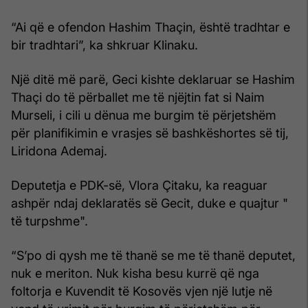
“Ai që e ofendon Hashim Thaçin, është tradhtar e
bir tradhtari”, ka shkruar Klinaku.
Një ditë më parë, Geci kishte deklaruar se Hashim
Thaçi do të përballet me të njëjtin fat si Naim
Murseli, i cili u dënua me burgim të përjetshëm
për planifikimin e vrasjes së bashkëshortes së tij,
Liridona Ademaj.
Deputetja e PDK-së, Vlora Çitaku, ka reaguar
ashpër ndaj deklaratës së Gecit, duke e quajtur "
të turpshme".
“S’po di qysh me të thanë se me të thanë deputet,
nuk e meriton. Nuk kisha besu kurrë që nga
foltorja e Kuvendit të Kosovës vjen një lutje në