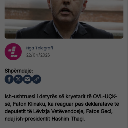
Nga
Telegrafi
22/04/2026
Ish-ushtruesi i detyrës së kryetarit të OVL-UÇK-
së,
Faton Klinaku
, ka reaguar pas deklaratave të
deputetit të
Lëvizja Vetëvendosje
,
Fatos Geci
,
ndaj ish-presidentit
Hashim Thaçi
.