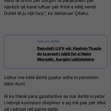
vend të urimit për burgim të përjetshëm për
njerëzit që kanë luftuar për lirinë e këtij vendi.
Duhet të ju vijë turp”, ka deklaruar Çitaku.
Deputeti i LVV-së: Hashim Thaçin
do ta presë i njëjti fat si Naim
Murselin, burgim i përjetshëm
Lidhur me këtë është pyetur edhe kryeministri
Albin Kurti.
Ai ka thënë para gazetarëve se nuk është kryetar
i ndonjë komisioni disiplinor e aq më pak për dikë
që i përket një partie tjetër.