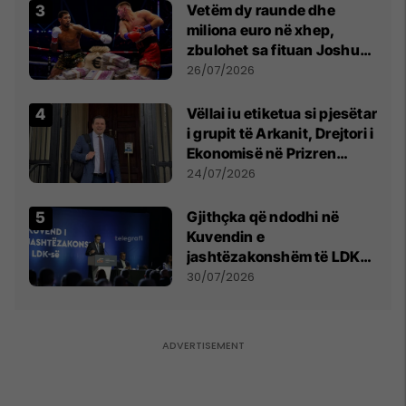
Vetëm dy raunde dhe
miliona euro në xhep,
zbulohet sa fituan Joshua
e Prenga
26/07/2026
Vëllai iu etiketua si pjesëtar
i grupit të Arkanit, Drejtori i
Ekonomisë në Prizren
mohon pretendimet
24/07/2026
Gjithçka që ndodhi në
Kuvendin e
jashtëzakonshëm të LDK-
së
30/07/2026