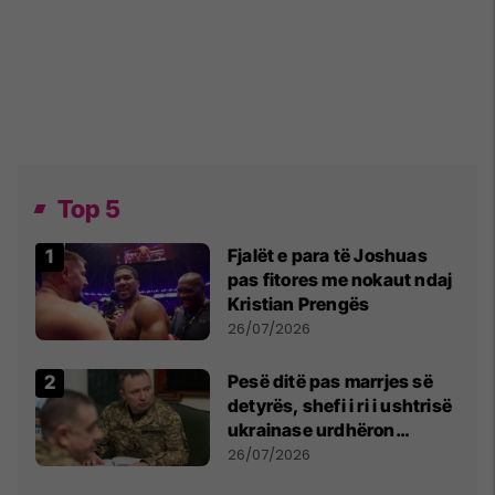
Top 5
Fjalët e para të Joshuas
pas fitores me nokaut ndaj
Kristian Prengës
26/07/2026
Pesë ditë pas marrjes së
detyrës, shefi i ri i ushtrisë
ukrainase urdhëron
kontroll të madh
26/07/2026