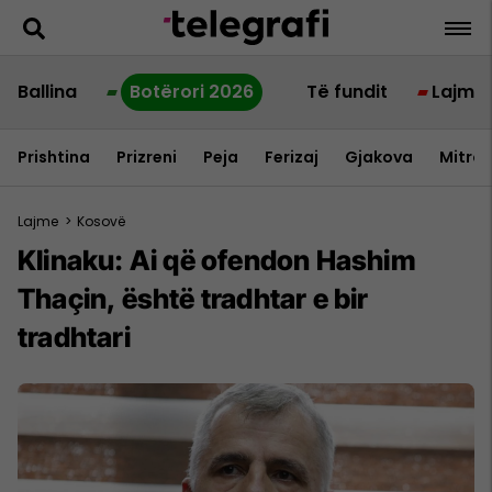
Ballina
Botërori 2026
Të fundit
Lajme
Prishtina
Prizreni
Peja
Ferizaj
Gjakova
Mitrov
Lajme
>
Kosovë
Klinaku: Ai që ofendon Hashim
Thaçin, është tradhtar e bir
tradhtari