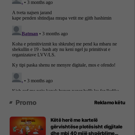
Promo
Reklamo këtu
Këtë herë me kartelë
gërvishtëse plotësisht digjitale
dhe mbi 40 mijë shpërblime