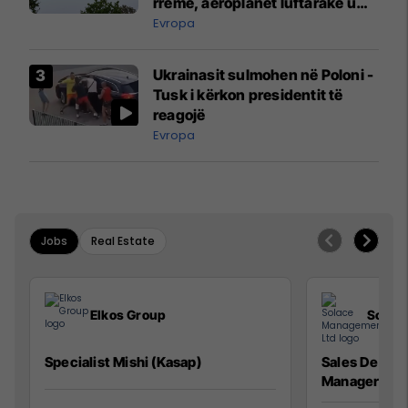
rreme, aeroplanët luftarakë u
ngritën në ajër për të
Evropa
interceptuar fluturaken e Qatar
Airways që po shkonte drejt
Ukrainasit sulmohen në Poloni -
Mançesterit
Tusk i kërkon presidentit të
reagojë
Evropa
Jobs
Real Estate
Elkos Group
Solac
Specialist Mishi (Kasap)
Sales Devel
Manager