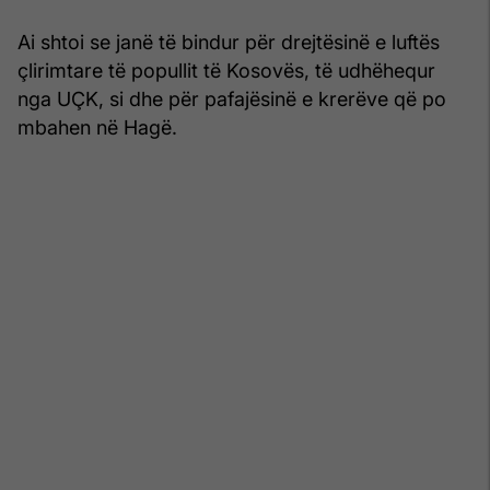
Ai shtoi se janë të bindur për drejtësinë e luftës
çlirimtare të popullit të Kosovës, të udhëhequr
nga UÇK, si dhe për pafajësinë e krerëve që po
mbahen në Hagë.