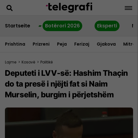
Startseite
Botërori 2026
Eksperti
Ne
Prishtina
Prizreni
Peja
Ferizaj
Gjakova
Mitrov
Lajme
>
Kosovë
>
Politikë
Deputeti i LVV-së: Hashim Thaçin
do ta presë i njëjti fat si Naim
Murselin, burgim i përjetshëm