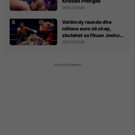
Kristian Prengës
26/07/2026
Vetëm dy raunde dhe
miliona euro në xhep,
zbulohet sa fituan Joshua
e Prenga
26/07/2026