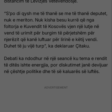
distancim të Lëvizjes Vetëvendosje.
“S’po di qysh me të thanë se me të thanë deputet,
nuk e meriton. Nuk kisha besu kurrë që nga
foltorja e Kuvendit të Kosovës vjen një lutje në
vend të urimit për burgim të përjetshëm për
njerëzit që kanë luftuar për lirinë e këtij vendi.
Duhet të ju vijë turp”, ka deklaruar Çitaku.
Debati ka ndodhur në një seancë ku tema e rendit
të ditës ishte energjia, por diskutimet janë devijuar
në çështje politike dhe të së kaluarës së luftës.