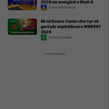
2026 me energjinë e Shell-it
Sunny Hill Festival
Bli në Emona Center dhe hyr në
garë për shpërblimet e WINFEST
2026
Emona Center