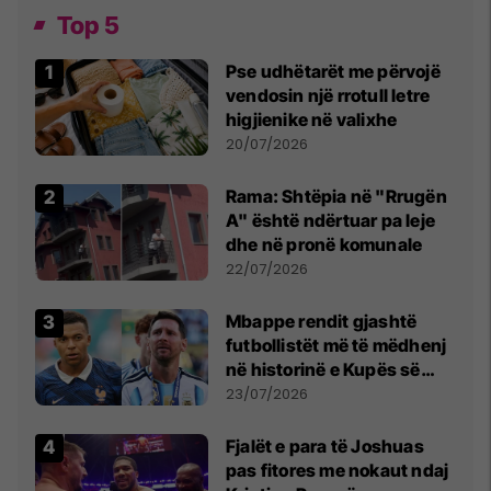
Top 5
Pse udhëtarët me përvojë
vendosin një rrotull letre
higjienike në valixhe
20/07/2026
Rama: Shtëpia në "Rrugën
A" është ndërtuar pa leje
dhe në pronë komunale
22/07/2026
Mbappe rendit gjashtë
futbollistët më të mëdhenj
në historinë e Kupës së
Botës, Messi mbetet i dyti
23/07/2026
Fjalët e para të Joshuas
pas fitores me nokaut ndaj