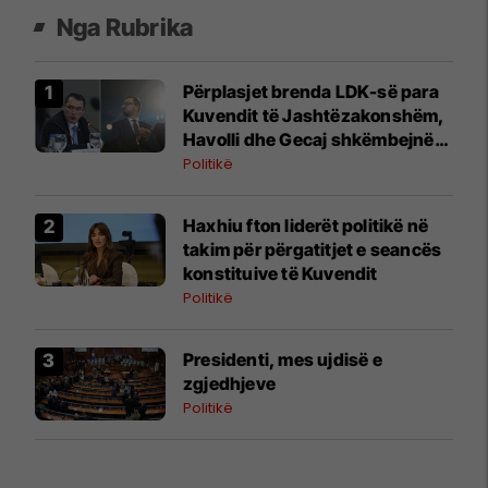
Nga Rubrika
Përplasjet brenda LDK-së para
Kuvendit të Jashtëzakonshëm,
Havolli dhe Gecaj shkëmbejnë
kritika publike
Politikë
Haxhiu fton liderët politikë në
takim për përgatitjet e seancës
konstituive të Kuvendit
Politikë
Presidenti, mes ujdisë e
zgjedhjeve
Politikë