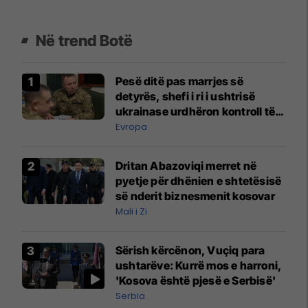
Në trend Botë
Pesë ditë pas marrjes së
detyrës, shefi i ri i ushtrisë
ukrainase urdhëron kontroll të
madh
Evropa
Dritan Abazoviqi merret në
pyetje për dhënien e shtetësisë
së nderit biznesmenit kosovar
Mali i Zi
Sërish kërcënon, Vuçiq para
ushtarëve: Kurrë mos e harroni,
'Kosova është pjesë e Serbisë'
Serbia